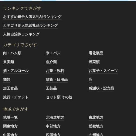
ランキングでさがす
おすすめ総合人気返礼品ランキング
カテゴリ別人気返礼品ランキング
人気自治体ランキング
カテゴリでさがす
肉・ハム類
米・パン
電化製品
果実類
魚介類
野菜類
酒・アルコール
お茶・飲料
お菓子・スイーツ
麺類
雑貨・日用品
卵
加工食品
工芸品
感謝状・記念品
旅行・チケット
セット類 その他
地域でさがす
地域一覧
北海道地方
東北地方
関東地方
中部地方
近畿地方
中国地方
四国地方
九州地方