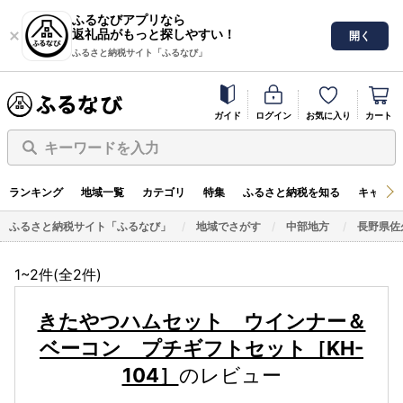
ふるなびアプリなら
返礼品がもっと探しやすい！
開く
ふるさと納税サイト「ふるなび」
ガイド
ログイン
お気に入り
カート
キーワードを入力
ランキング
地域一覧
カテゴリ
特集
ふるさと納税を知る
キャンペ
ふるさと納税サイト「ふるなび」
地域でさがす
中部地方
長野県佐
1~2件(全
2
件)
きたやつハムセット ウインナー＆
ベーコン プチギフトセット［KH-
104］
のレビュー