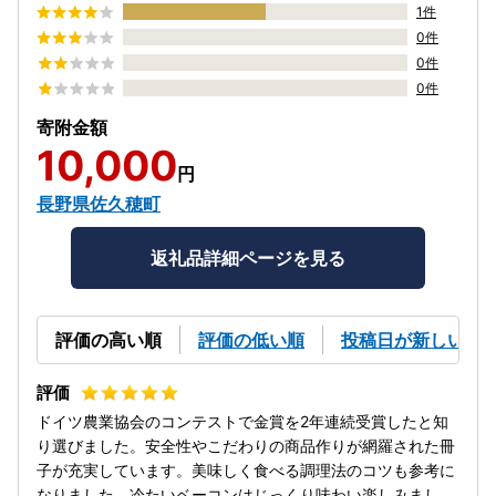
1件
0件
0件
0件
寄附金額
10,000
円
長野県佐久穂町
返礼品詳細ページを見る
評価の高い順
評価の低い順
投稿日が新しい順
ドイツ農業協会のコンテストで金賞を2年連続受賞したと知
り選びました。安全性やこだわりの商品作りが網羅された冊
子が充実しています。美味しく食べる調理法のコツも参考に
なりました。冷たいベーコンはじっくり味わい楽しみまし