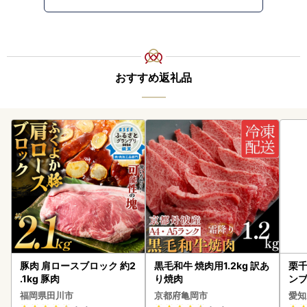
おすすめ返礼品
豚肉 肩ロースブロック 約2
黒毛和牛 焼肉用1.2kg 訳あ
栗千
.1kg 豚肉
り焼肉
ンブ
デザ
福岡県田川市
京都府亀岡市
愛知