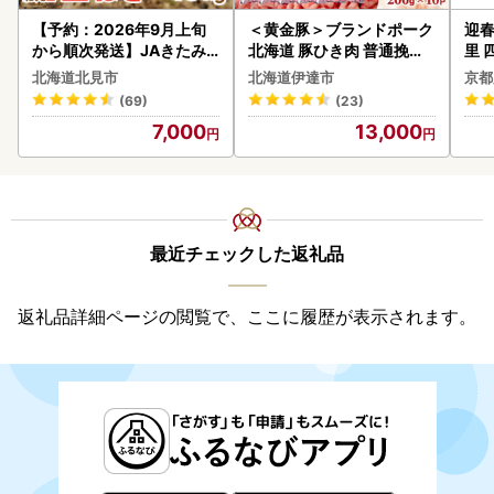
【予約：2026年9月上旬
＜黄金豚＞ブランドポーク
迎春
から順次発送】JAきたみ
北海道 豚ひき肉 普通挽き
里 
らい産 玉ねぎ Lサイズ 10k
200g 10パック 計2kg
20
北海道北見市
北海道伊達市
京都
g ( タマネギ たまねぎ 野菜
(69)
(23)
)【210-0003-2026】
7,000
13,000
最近チェックした返礼品
返礼品詳細ページの閲覧で、ここに履歴が表示されます。