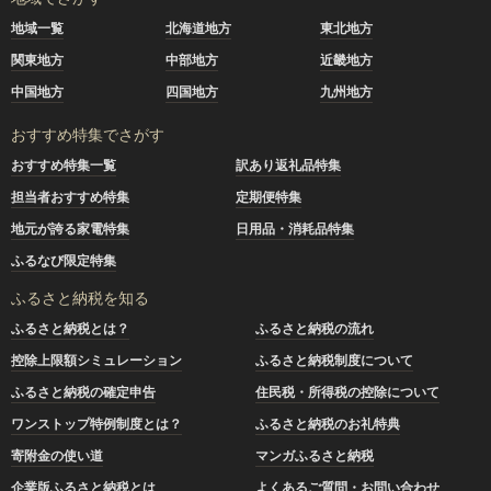
地域一覧
北海道地方
東北地方
関東地方
中部地方
近畿地方
中国地方
四国地方
九州地方
おすすめ特集でさがす
おすすめ特集一覧
訳あり返礼品特集
担当者おすすめ特集
定期便特集
地元が誇る家電特集
日用品・消耗品特集
ふるなび限定特集
ふるさと納税を知る
ふるさと納税とは？
ふるさと納税の流れ
控除上限額シミュレーション
ふるさと納税制度について
ふるさと納税の確定申告
住民税・所得税の控除について
ワンストップ特例制度とは？
ふるさと納税のお礼特典
寄附金の使い道
マンガふるさと納税
企業版ふるさと納税とは
よくあるご質問・お問い合わせ