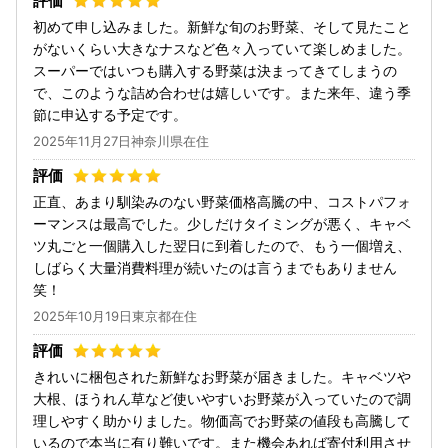
初めて申し込みました。新鮮な旬のお野菜、そして見たこと
がないくらい大きなナスなど色々入っていて楽しめました。
スーパーではいつも購入する野菜は決まってきてしまうの
で、このような詰め合わせは嬉しいです。また来年、違う季
節に申込する予定です。
2025年11月27日神奈川県在住
正直、あまり馴染みのない野菜価格高騰の中、コストパフォ
ーマンスは最高でした。少しだけタイミングが悪く、キャベ
ツ丸ごと一個購入した翌日に到着したので、もう一個増え、
しばらく大量消費料理が続いたのは言うまでもありません
笑！
2025年10月19日東京都在住
きれいに梱包された新鮮なお野菜が届きました。キャベツや
大根、ほうれん草など使いやすいお野菜が入っていたので調
理しやすく助かりました。物価高でお野菜の値段も高騰して
いるので本当に有り難いです。また機会あれば寄付利用させ