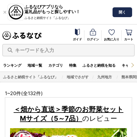
ふるなびアプリなら
返礼品がもっと探しやすい！
開く
ふるさと納税サイト「ふるなび」
ガイド
ログイン
お気に入り
カート
キーワードを入力
ランキング
地域一覧
カテゴリ
特集
ふるさと納税を知る
キャンペ
ふるさと納税サイト「ふるなび」
地域でさがす
九州地方
熊本県阿
1~20件(全
132
件)
＜畑から直送＞季節のお野菜セット
Mサイズ（5～7品）
のレビュー