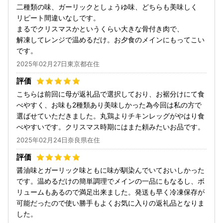
二種類の味、ガーリックとしょうゆ味、どちらも美味しく
リピート間違いなしです。
まるでクリスマスかというくらい大きな骨付き肉で、
解凍してレンジで温めるだけ。お夕食のメインにもってこい
です。
2025年02月27日東京都在住
こちらは前回に母が返礼品で選択しており、お裾分けにて食
べやすく、お味も2種類あり美味しかった為今回は私の方で
選ばせていただきました。丸鶏よりチキンレッグがやはり食
べやすいです。クリスマス時期にはまた頼みたいお品です。
2025年02月24日奈良県在住
醤油味とガーリック味ともに味が馴染んでいておいしかった
です。温めるだけの簡単調理でメインの一品にもなるし、ボ
リュームもあるので満足出来ました。発送も早く冷凍保存が
可能だったので使い勝手もよくお気に入りの返礼品となりま
した。