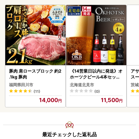
豚肉 肩ロースブロック 約2
《14営業日以内に発送》オ
アサ
.1kg 豚肉
ホーツクビール4本セット
スー
( 飲料 飲み物 お酒 ビール
8本
福岡県田川市
北海道北見市
茨城
クラフトビール 瓶ビール
(11)
(0)
贈答 ギフト 贈り物 お中元
14,000
11,500
御中元 お歳暮 御歳暮 お祝
い プレゼント モルトビー
ル 麦芽100% 熨斗 のし )【
028-0064】
最近チェックした返礼品