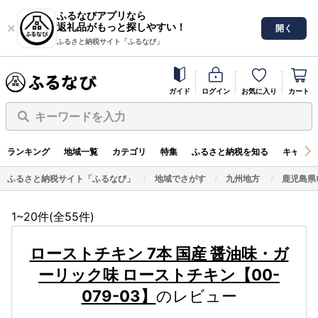
ふるなびアプリなら
返礼品がもっと探しやすい！
開く
ふるさと納税サイト「ふるなび」
ガイド
ログイン
お気に入り
カート
キーワードを入力
ランキング
地域一覧
カテゴリ
特集
ふるさと納税を知る
キャンペ
ふるさと納税サイト「ふるなび」
地域でさがす
九州地方
鹿児島県
1~20件(全
55
件)
ローストチキン 7本 国産 醤油味・ガ
ーリック味 ローストチキン【00-
079-03】
のレビュー