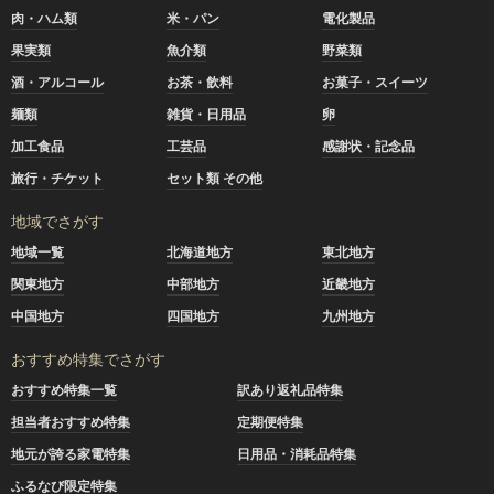
肉・ハム類
米・パン
電化製品
果実類
魚介類
野菜類
酒・アルコール
お茶・飲料
お菓子・スイーツ
麺類
雑貨・日用品
卵
加工食品
工芸品
感謝状・記念品
旅行・チケット
セット類 その他
地域でさがす
地域一覧
北海道地方
東北地方
関東地方
中部地方
近畿地方
中国地方
四国地方
九州地方
おすすめ特集でさがす
おすすめ特集一覧
訳あり返礼品特集
担当者おすすめ特集
定期便特集
地元が誇る家電特集
日用品・消耗品特集
ふるなび限定特集