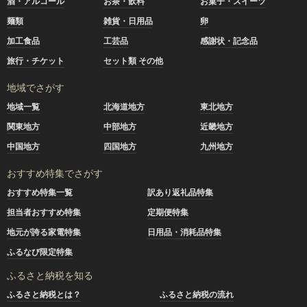
酒・アルコール
お茶・飲料
お菓子・スイーツ
麺類
雑貨・日用品
卵
加工食品
工芸品
感謝状・記念品
旅行・チケット
セット類 その他
地域でさがす
地域一覧
北海道地方
東北地方
関東地方
中部地方
近畿地方
中国地方
四国地方
九州地方
おすすめ特集でさがす
おすすめ特集一覧
訳あり返礼品特集
担当者おすすめ特集
定期便特集
地元が誇る家電特集
日用品・消耗品特集
ふるなび限定特集
ふるさと納税を知る
ふるさと納税とは？
ふるさと納税の流れ