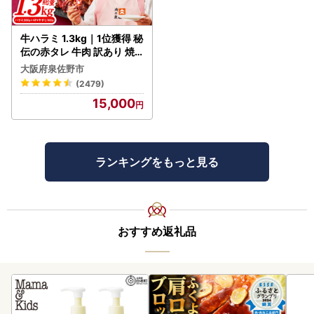
牛ハラミ 1.3kg｜1位獲得 秘
伝の赤タレ 牛肉 訳あり 焼
肉 BBQ
大阪府泉佐野市
(2479)
15,000
ランキングをもっと見る
おすすめ返礼品