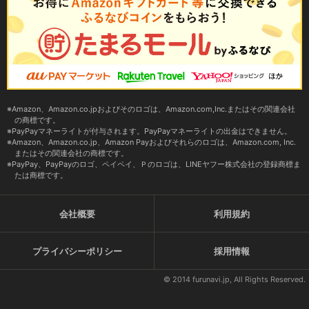
Amazon、Amazon.co.jpおよびそのロゴは、Amazon.com,Inc.またはその関連会社
の商標です。
PayPayマネーライトが付与されます。PayPayマネーライトの出金はできません。
Amazon、Amazon.co.jp、Amazon Payおよびそれらのロゴは、Amazon.com, Inc.
またはその関連会社の商標です。
PayPay、PayPayのロゴ、ペイペイ、Ｐのロゴは、LINEヤフー株式会社の登録商標ま
たは商標です。
会社概要
利用規約
プライバシーポリシー
採用情報
© 2014 furunavi.jp, All Rights Reserved.