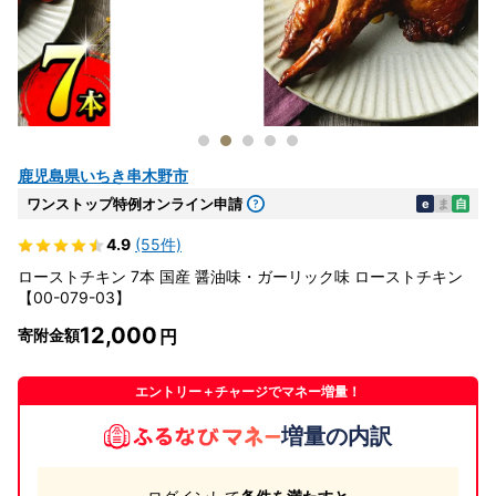
鹿児島県いちき串木野市
ワンストップ特例オンライン申請
e
ま
自
4.9
(55件)
ローストチキン 7本 国産 醤油味・ガーリック味 ローストチキン
【00-079-03】
12,000
寄附金額
エントリー＋チャージでマネー増量！
増量の内訳