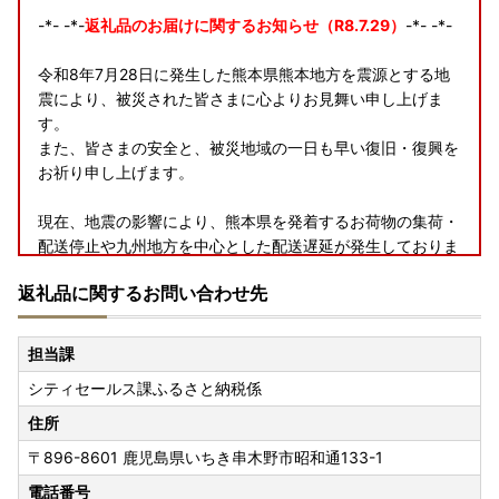
-*- -*-
返礼品のお届けに関するお知らせ（R8.7.29）
-*- -*-
令和8年7月28日に発生した熊本県熊本地方を震源とする地
震により、被災された皆さまに心よりお見舞い申し上げま
す。
また、皆さまの安全と、被災地域の一日も早い復旧・復興を
お祈り申し上げます。
現在、地震の影響により、熊本県を発着するお荷物の集荷・
配送停止や九州地方を中心とした配送遅延が発生しておりま
す。
返礼品に関するお問い合わせ先
お届けまで通常よりお時間をいただく場合がございますの
で、何卒ご理解賜りますようお願い申し上げます。
担当課
-*- -*- -*- -*- -*- -*- -*- -*- -*- -*- -*- -*- -*- -*- -*-
シティセールス課ふるさと納税係
住所
〒896-8601
鹿児島県いちき串木野市昭和通133-1
返礼品の配送について
・GWや年末年始、連休等も配送を行いますので、長期不在
電話番号