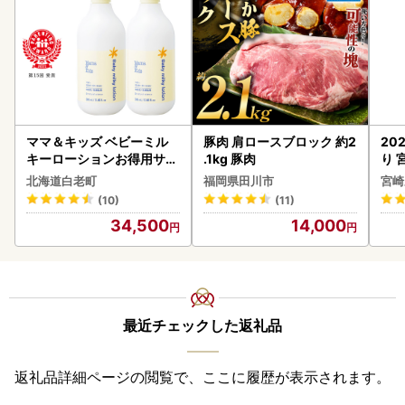
ママ＆キッズ ベビーミル
豚肉 肩ロースブロック 約2
20
キーローションお得用サイ
.1kg 豚肉
り 
ズ 380ml 2本セット CH21
C32
北海道白老町
福岡県田川市
宮崎
0
(10)
(11)
34,500
14,000
最近チェックした返礼品
返礼品詳細ページの閲覧で、ここに履歴が表示されます。