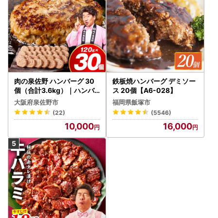
肉の泉佐野 ハンバーグ 30
鉄板焼ハンバーグ デミソー
個（合計3.6kg）｜ハンバ
ス 20個【A6-028】
ーグ 訳あり 黒毛和牛×なに
大阪府泉佐野市
福岡県飯塚市
わポーク
(22)
(5546)
10,000
16,000