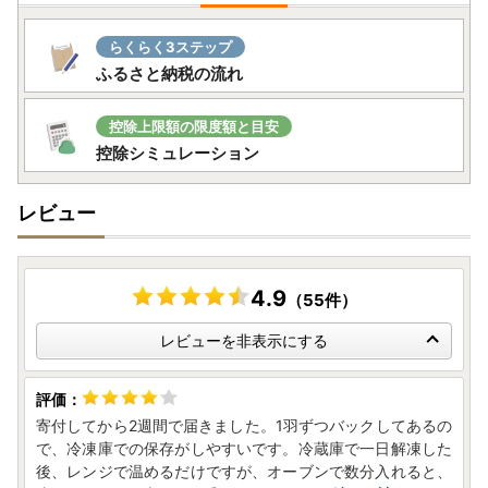
ふるさと納税制度の対象とならなくなる恐れがあります。そ
のため、大変心苦しいですが、寄附者様のご都合による再送
らくらく3ステップ
は原則行っておりませんのでご了承くださいますようお願い
ふるさと納税の流れ
申し上げます。
・のしご希望の方はのしの表書きを必ずご記載ください。記
控除上限額の限度額と目安
載がない場合、無地のしとなります。
控除シミュレーション
レビュー
【お問い合わせ先】
鹿児島県いちき串木野市昭和通133番地1
いちき串木野市役所 シティセールス課ふるさと納税係
TEL:0996-33-5621（直通）
4.9
（55件）
MAIL:c-furusato@city.ichikikushikino.lg.jp
レビューを非表示にする
寄付してから2週間で届きました。1羽ずつバックしてあるの
で、冷凍庫での保存がしやすいです。冷蔵庫で一日解凍した
後、レンジで温めるだけですが、オーブンで数分入れると、