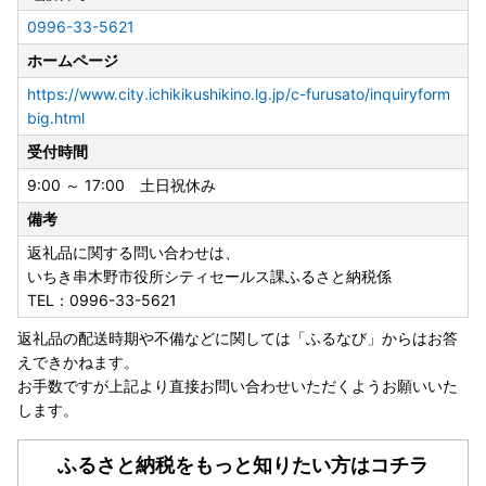
等ある場合は必ず備考にご入力ください。返礼品の発送目安
0996-33-5621
につきましては、各返礼品ページでご確認ください。また、
ホームページ
送付先に変更があった場合は早めにご連絡ください。返礼品
が発送された後にご連絡いただいた場合、料金を受取先でご
https://www.city.ichikikushikino.lg.jp/c-furusato/inquiryform
負担の上、転送の取り扱いをさせていただきますのでご了承
big.html
ください。
受付時間
不在日、住所変更のご連絡は市HPから！
9:00 ～ 17:00 土日祝休み
備考
・返礼品が到着しましたら、速やかに状態をご確認くださ
返礼品に関する問い合わせは、
い。
いちき串木野市役所シティセールス課ふるさと納税係
返礼品の発送には万全を期しておりますが、万が一に不良・
TEL：0996-33-5621
破損・誤納品などがございましたら、到着から5日以内に、
到着時の状態の写真を添付の上、電子メールにてお問い合わ
返礼品の配送時期や不備などに関しては「ふるなび」からはお答
せください。日数が経ったものに関しては、ご対応いたしか
えできかねます。
ねる場合がございますのでご了承ください。
お手数ですが上記より直接お問い合わせいただくようお願いいた
します。
・本市ではご寄附への感謝の形として、国の定める返礼品の
寄附額に対する割合を最大限考慮し、返礼品の開発に努めて
ふるさと納税をもっと知りたい方はコチラ
おります。長期不在等で返礼品の再送を行った場合、本市が