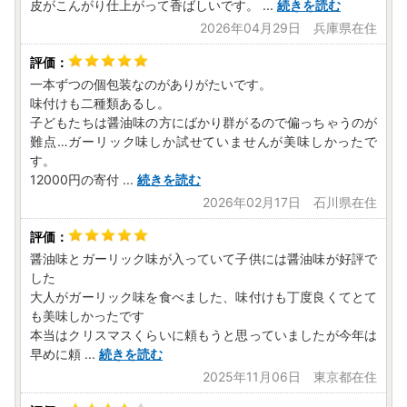
皮がこんがり仕上がって香ばしいです。
...
続きを読む
2026年04月29日 兵庫県在住
一本ずつの個包装なのがありがたいです。
味付けも二種類あるし。
子どもたちは醤油味の方にばかり群がるので偏っちゃうのが
難点…ガーリック味しか試せていませんが美味しかったで
す。
12000円の寄付
...
続きを読む
2026年02月17日 石川県在住
醤油味とガーリック味が入っていて子供には醤油味が好評で
した
大人がガーリック味を食べました、味付けも丁度良くてとて
も美味しかったです
本当はクリスマスくらいに頼もうと思っていましたが今年は
早めに頼
...
続きを読む
2025年11月06日 東京都在住