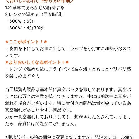
＼おいしいお召し上がり方の手順／
1.冷蔵庫であらかじめ解凍する
2.レンジで温める（目安時間）
500Ｗ：6分
600Ｗ：4分30秒
※ここがポイント！※
・皮面を下にしてお皿に出して、ラップをかけずに加熱がおスス
メです♪
※よりおいしくなるポイント！※
・レンジで温めた後にフライパンで皮を焼くともっとパリパリ感
を楽しめます☆ミ
当工場鶏肉製品は基本的に真空パックを致しております。真空パ
ックには万全の注意を払っておりますが、中には輸送中に真空が
漏れる場合がございます。特に骨付き肉商品は骨が尖っている為
真空漏れが起こりやすい商品です。
万が一真空漏れしておりましても、封がきちんとされておりまし
たら、品質には問題がございません。
※順次段ボール箱の梱包に変更になりますが、発泡スチロール箱で