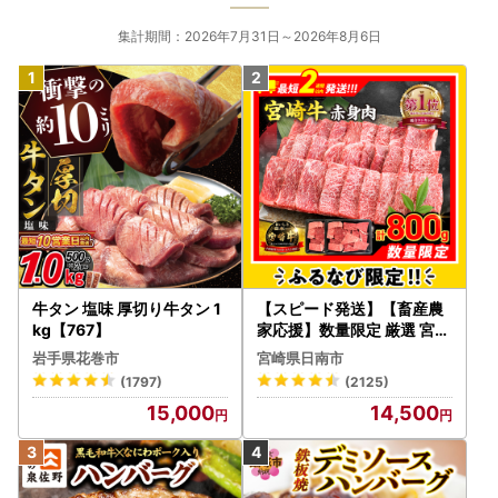
集計期間：2026年7月31日～2026年8月6日
牛タン 塩味 厚切り牛タン 1
【スピード発送】【畜産農
kg【767】
家応援】数量限定 厳選 宮崎
牛 赤身 焼肉 計800g FN-Li
岩手県花巻市
宮崎県日南市
mited-PR_BDV5-26-2W
(1797)
(2125)
15,000
14,500