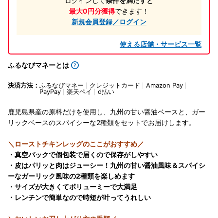
ログインして
条件を満たすと
最大0円分獲得
できます！
新規会員登録／ログイン
使える店舗・サービス一覧
ふるなびマネーとは
決済方法：
ふるなびマネー
クレジットカード
Amazon Pay
PayPay
楽天ペイ
d払い
鹿児島県産の原料だけを使用し、九州の甘い醤油ベースと、ガー
リックベースのスパイシーな2種類をセットでお届けします。
＼ローストチキンレッグのここがおすすめ／
・真空パックで個包装で届くので保存がしやすい
・皮はパリッと肉はジューシー！九州の甘い醤油風味＆スパイシ
ーなガーリック風味の2種類を楽しめます
・サイズが大きくてボリューミーで大満足
・レンチンで簡単なので時短が叶ってうれしい