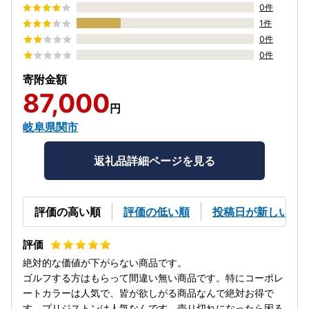
0件
1件
0件
0件
寄附金額
87,000
円
岐阜県関市
返礼品詳細ページを見る
評価の高い順
評価の低い順
投稿日が新しい順
絶対的な価値が下がらない商品です。
ゴルフする方はもらって間違い無い商品です。特にコーポレ
ートカラーは人気で、皆が欲しがる商品なんで絶対お得で
す。プリジストンは人気なんです。売り切れになったら困る