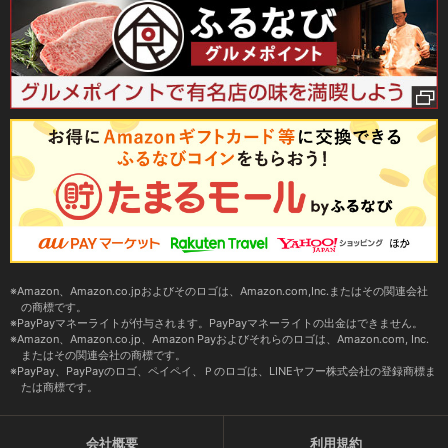
Amazon、Amazon.co.jpおよびそのロゴは、Amazon.com,Inc.またはその関連会社
の商標です。
PayPayマネーライトが付与されます。PayPayマネーライトの出金はできません。
Amazon、Amazon.co.jp、Amazon Payおよびそれらのロゴは、Amazon.com, Inc.
またはその関連会社の商標です。
PayPay、PayPayのロゴ、ペイペイ、Ｐのロゴは、LINEヤフー株式会社の登録商標ま
たは商標です。
会社概要
利用規約