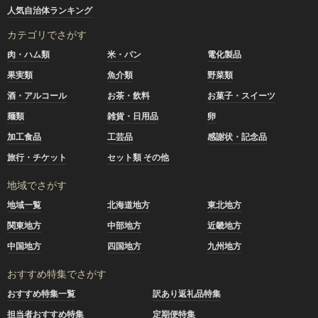
人気自治体ランキング
カテゴリでさがす
肉・ハム類
米・パン
電化製品
果実類
魚介類
野菜類
酒・アルコール
お茶・飲料
お菓子・スイーツ
麺類
雑貨・日用品
卵
加工食品
工芸品
感謝状・記念品
旅行・チケット
セット類 その他
地域でさがす
地域一覧
北海道地方
東北地方
関東地方
中部地方
近畿地方
中国地方
四国地方
九州地方
おすすめ特集でさがす
おすすめ特集一覧
訳あり返礼品特集
担当者おすすめ特集
定期便特集