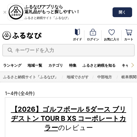
ふるなびアプリなら
返礼品がもっと探しやすい！
開く
ふるさと納税サイト「ふるなび」
ガイド
ログイン
お気に入り
カート
キーワードを入力
ランキング
地域一覧
カテゴリ
特集
ふるさと納税を知る
キャンペ
ふるさと納税サイト「ふるなび」
地域でさがす
中部地方
岐阜県関
1~4件(全
4
件)
【2026】ゴルフボール 5ダース ブリ
ヂストン TOUR B XS コーポレートカ
ラー
のレビュー