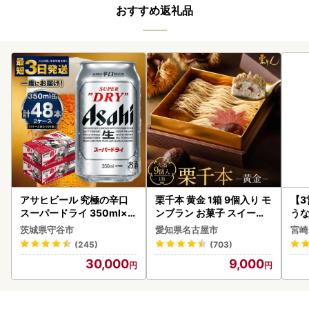
おすすめ返礼品
アサヒビール 究極の辛口
栗千本 黄金 1箱 9個入り モ
【
スーパードライ 350ml×4
ンブラン お菓子 スイーツ
うな
8本 ビール
デザート モンブラン 人気
以上
茨城県守谷市
愛知県名古屋市
宮崎
(245)
(703)
30,000
9,000