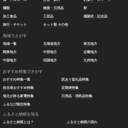
麺類
雑貨・日用品
卵
加工食品
工芸品
感謝状・記念品
旅行・チケット
セット類 その他
地域でさがす
地域一覧
北海道地方
東北地方
関東地方
中部地方
近畿地方
中国地方
四国地方
九州地方
おすすめ特集でさがす
おすすめ特集一覧
訳あり返礼品特集
担当者おすすめ特集
定期便特集
地元が誇る家電特集
日用品・消耗品特集
ふるなび限定特集
ふるさと納税を知る
ふるさと納税とは？
ふるさと納税の流れ