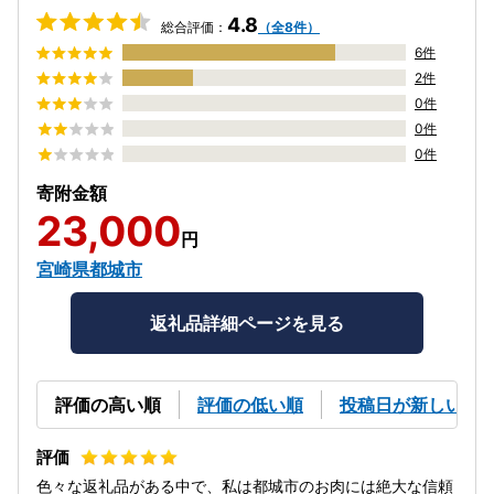
4.8
総合評価：
（全8件）
6件
2件
0件
0件
0件
寄附金額
23,000
円
宮崎県都城市
返礼品詳細ページを見る
評価の高い順
評価の低い順
投稿日が新しい順
色々な返礼品がある中で、私は都城市のお肉には絶大な信頼