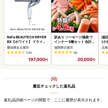
ReFa BEAUTECH DRYER
訳あり ソーセージ福袋 ウ
[鮭
BX【ホワイト】 ドライヤ
インナー 5種セット 合計4.
(小
ー 美容 家電 ドライヤー リ
5kg ソーセージ
5
愛知県名古屋市
福岡県古賀市
北海
ファ
(19)
(8)
197,000
20,000
最近チェックした返礼品
返礼品詳細ページの閲覧で、ここに履歴が表示されます。