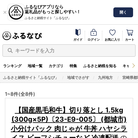
ふるなびアプリなら
返礼品がもっと探しやすい！
開く
ふるさと納税サイト「ふるなび」
ガイド
ログイン
お気に入り
カート
キーワードを入力
ランキング
地域一覧
カテゴリ
特集
ふるさと納税を知る
キャンペ
ふるさと納税サイト「ふるなび」
地域でさがす
九州地方
宮崎県都
1~8件(全
8
件)
【国産黒毛和牛】切り落とし 1.5kg
(300g×5P)〔23-E9-005〕 (都城市)
小分けパック 肉じゃが 牛丼 ハヤシラ
イス ビーフシチューなど 冷凍配送
の