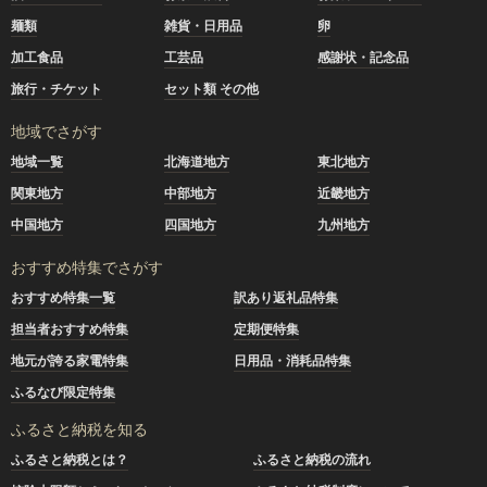
麺類
雑貨・日用品
卵
加工食品
工芸品
感謝状・記念品
旅行・チケット
セット類 その他
地域でさがす
地域一覧
北海道地方
東北地方
関東地方
中部地方
近畿地方
中国地方
四国地方
九州地方
おすすめ特集でさがす
おすすめ特集一覧
訳あり返礼品特集
担当者おすすめ特集
定期便特集
地元が誇る家電特集
日用品・消耗品特集
ふるなび限定特集
ふるさと納税を知る
ふるさと納税とは？
ふるさと納税の流れ