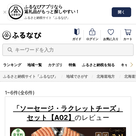
ふるなびアプリなら
返礼品がもっと探しやすい！
開く
ふるさと納税サイト「ふるなび」
ガイド
ログイン
お気に入り
カート
キーワードを入力
ランキング
地域一覧
カテゴリ
特集
ふるさと納税を知る
キャンペ
ふるさと納税サイト「ふるなび」
地域でさがす
北海道地方
北海道
1~6件(全
6
件)
「ソーセージ・ラクレットチーズ」
セット【A02】
のレビュー