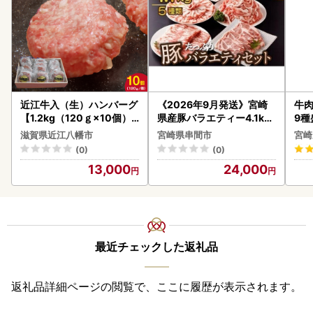
近江牛入（生）ハンバーグ
《2026年9月発送》宮崎
牛肉
【1.2kg（120ｇ×10個）
県産豚バラエティー4.1kg
9種
】【AG09W】
セット_K033-057-2609
-0
滋賀県近江八幡市
宮崎県串間市
宮崎
シ!
(0)
(0)
13,000
24,000
最近チェックした返礼品
返礼品詳細ページの閲覧で、ここに履歴が表示されます。