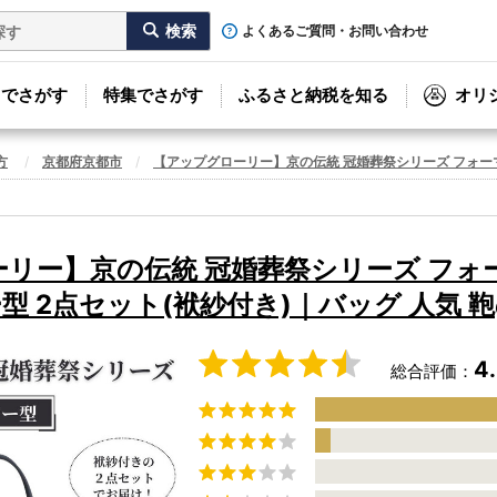
よくあるご質問・お問い合わせ
リでさがす
特集でさがす
ふるさと納税を知る
オリ
方
京都府京都市
【アップグローリー】京の伝統 冠婚葬祭シリーズ フォーマ
リー】京の伝統 冠婚葬祭シリーズ フォ
型 2点セット(袱紗付き)｜バッグ 人気 鞄
4
総合評価：