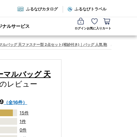
ふるなびカタログ
ふるなびトラベル
ジナルサービス
ログイン
お気に入り
カート
ルバッグ 天ファスナー型 2点セット(袱紗付き)｜バッグ 人気 鞄
レビュー一
ーマルバッグ 天
のレビュー
.9
（全16件）
15件
1件
0件