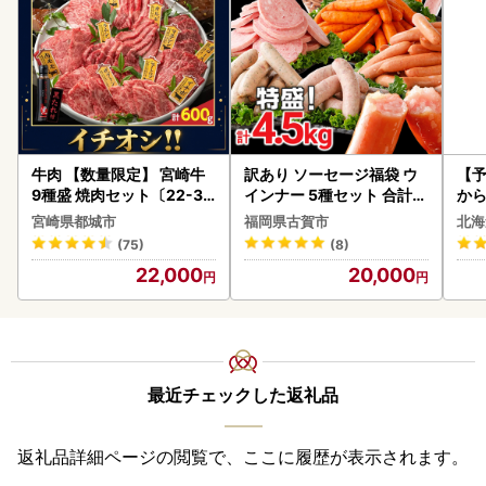
牛肉 【数量限定】 宮崎牛
訳あり ソーセージ福袋 ウ
【予
9種盛 焼肉セット〔22-31
インナー 5種セット 合計4.
から
-006-600g〕都城 イチオ
5kg ソーセージ
らい
宮崎県都城市
福岡県古賀市
北海
シ!! 牛肉
g 
(75)
(8)
)【
22,000
20,000
最近チェックした返礼品
返礼品詳細ページの閲覧で、ここに履歴が表示されます。