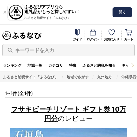
ふるなびアプリなら
返礼品がもっと探しやすい！
開く
ふるさと納税サイト「ふるなび」
ガイド
ログイン
お気に入り
カート
キーワードを入力
ランキング
地域一覧
カテゴリ
特集
ふるさと納税を知る
キャンペ
ふるさと納税サイト「ふるなび」
地域でさがす
九州地方
沖縄県石
1~1件(全
1
件)
フサキビーチリゾート ギフト券 10万
円分
のレビュー