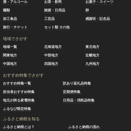
酒・アルコール
お茶・飲料
お菓子・スイーツ
麺類
雑貨・日用品
卵
加工食品
工芸品
感謝状・記念品
旅行・チケット
セット類 その他
地域でさがす
地域一覧
北海道地方
東北地方
関東地方
中部地方
近畿地方
中国地方
四国地方
九州地方
おすすめ特集でさがす
おすすめ特集一覧
訳あり返礼品特集
担当者おすすめ特集
定期便特集
地元が誇る家電特集
日用品・消耗品特集
ふるなび限定特集
ふるさと納税を知る
ふるさと納税とは？
ふるさと納税の流れ