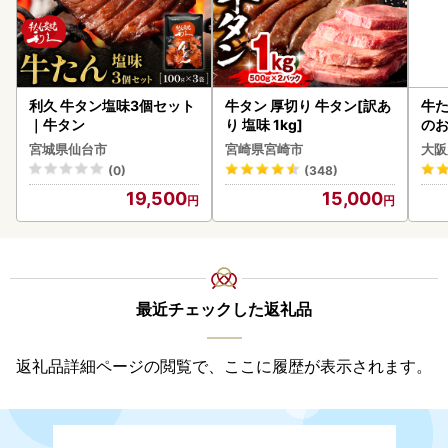
利久 牛タン塩味3個セット
牛タン 厚切り 牛タン[訳あ
牛た
｜牛タン
り 塩味 1kg]
のお
宮城県仙台市
宮崎県宮崎市
大阪
(0)
(348)
19,500
15,000
最近チェックした返礼品
返礼品詳細ページの閲覧で、ここに履歴が表示されます。