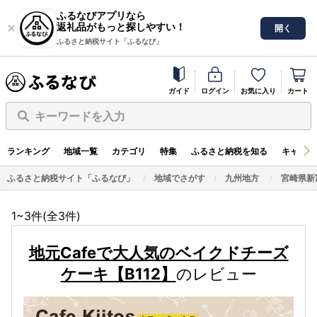
ふるなびアプリなら
返礼品がもっと探しやすい！
開く
ふるさと納税サイト「ふるなび」
ガイド
ログイン
お気に入り
カート
キーワードを入力
ランキング
地域一覧
カテゴリ
特集
ふるさと納税を知る
キャンペ
ふるさと納税サイト「ふるなび」
地域でさがす
九州地方
宮崎県新
1~3件(全
3
件)
地元Cafeで大人気のベイクドチーズ
ケーキ【B112】
のレビュー