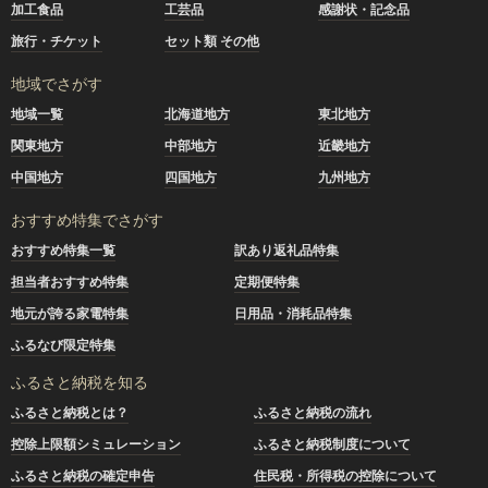
加工食品
工芸品
感謝状・記念品
旅行・チケット
セット類 その他
地域でさがす
地域一覧
北海道地方
東北地方
関東地方
中部地方
近畿地方
中国地方
四国地方
九州地方
おすすめ特集でさがす
おすすめ特集一覧
訳あり返礼品特集
担当者おすすめ特集
定期便特集
地元が誇る家電特集
日用品・消耗品特集
ふるなび限定特集
ふるさと納税を知る
ふるさと納税とは？
ふるさと納税の流れ
控除上限額シミュレーション
ふるさと納税制度について
ふるさと納税の確定申告
住民税・所得税の控除について