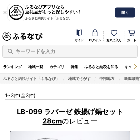
ふるなびアプリなら
返礼品がもっと探しやすい！
開く
ふるさと納税サイト「ふるなび」
ガイド
ログイン
お気に入り
カート
キーワードを入力
ランキング
地域一覧
カテゴリ
特集
ふるさと納税を知る
キャンペ
ふるさと納税サイト「ふるなび」
地域でさがす
中部地方
新潟県燕
1~3件(全
3
件)
LB-099 ラバーゼ 鉄揚げ鍋セット
28cm
のレビュー