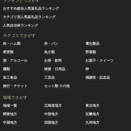
ランキングでさがす
おすすめ総合人気返礼品ランキング
カテゴリ別人気返礼品ランキング
人気自治体ランキング
カテゴリでさがす
肉・ハム類
米・パン
電化製品
果実類
魚介類
野菜類
酒・アルコール
お茶・飲料
お菓子・スイーツ
麺類
雑貨・日用品
卵
加工食品
工芸品
感謝状・記念品
旅行・チケット
セット類 その他
地域でさがす
地域一覧
北海道地方
東北地方
関東地方
中部地方
近畿地方
中国地方
四国地方
九州地方