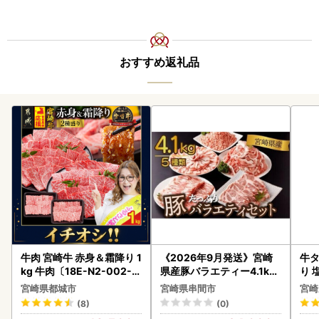
おすすめ返礼品
牛肉 宮崎牛 赤身＆霜降り 1
《2026年9月発送》宮崎
牛タ
kg 牛肉〔18E-N2-002-1
県産豚バラエティー4.1kg
り 塩
kg-S4A6-CF〕
セット_K033-057-2609
宮崎県都城市
宮崎県串間市
宮崎
(8)
(0)