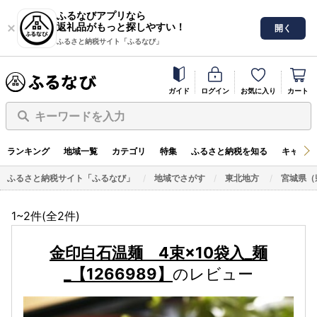
ふるなびアプリなら
返礼品がもっと探しやすい！
開く
ふるさと納税サイト「ふるなび」
ガイド
ログイン
お気に入り
カート
キーワードを入力
ランキング
地域一覧
カテゴリ
特集
ふるさと納税を知る
キャンペ
ふるさと納税サイト「ふるなび」
地域でさがす
東北地方
宮城県（
1~2件(全
2
件)
金印白石温麺 4束×10袋入_麺
_【1266989】
のレビュー