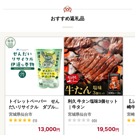
おすすめ返礼品
トイレットペーパー せん
利久 牛タン塩味3個セット
【ふ
だいリサイクル ダブル9
｜牛タン
崎牛 
6ロール｜トイレット
-VO
宮城県仙台市
宮城県仙台市
宮崎
(1)
(0)
13,000
19,500