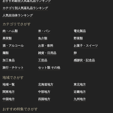
おすすめ総合人気返礼品ランキング
カテゴリ別人気返礼品ランキング
人気自治体ランキング
カテゴリでさがす
肉・ハム類
米・パン
電化製品
果実類
魚介類
野菜類
酒・アルコール
お茶・飲料
お菓子・スイーツ
麺類
雑貨・日用品
卵
加工食品
工芸品
感謝状・記念品
旅行・チケット
セット類 その他
地域でさがす
地域一覧
北海道地方
東北地方
関東地方
中部地方
近畿地方
中国地方
四国地方
九州地方
おすすめ特集でさがす