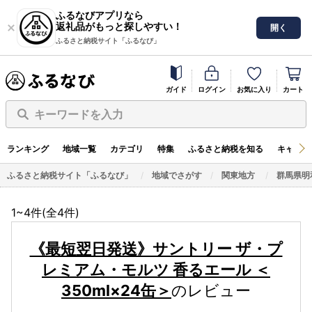
ふるなびアプリなら
返礼品がもっと探しやすい！
開く
ふるさと納税サイト「ふるなび」
ガイド
ログイン
お気に入り
カート
キーワードを入力
ランキング
地域一覧
カテゴリ
特集
ふるさと納税を知る
キャンペ
ふるさと納税サイト「ふるなび」
地域でさがす
関東地方
群馬県明
1~4件(全
4
件)
《最短翌日発送》サントリー ザ・プ
レミアム・モルツ 香るエール ＜
350ml×24缶＞
のレビュー