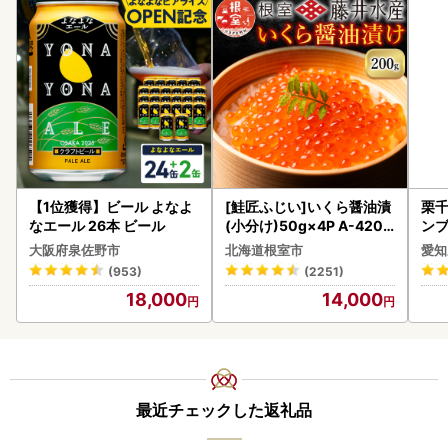
【1位獲得】ビール よなよ
[鮭匠ふじい]いくら醤油漬
栗千
なエール 26本 ビール
(小分け)50g×4P A-4209
ンブ
5
デザ
大阪府泉佐野市
北海道根室市
愛知
(953)
(2251)
18,000
14,000
最近チェックした返礼品