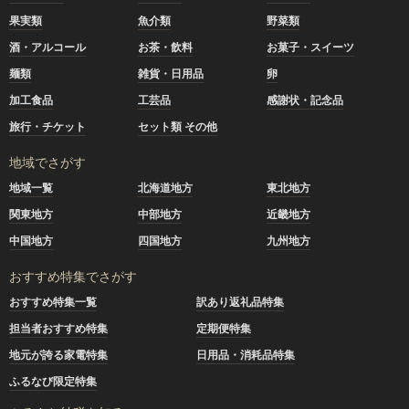
果実類
魚介類
野菜類
酒・アルコール
お茶・飲料
お菓子・スイーツ
麺類
雑貨・日用品
卵
加工食品
工芸品
感謝状・記念品
旅行・チケット
セット類 その他
地域でさがす
地域一覧
北海道地方
東北地方
関東地方
中部地方
近畿地方
中国地方
四国地方
九州地方
おすすめ特集でさがす
おすすめ特集一覧
訳あり返礼品特集
担当者おすすめ特集
定期便特集
地元が誇る家電特集
日用品・消耗品特集
ふるなび限定特集