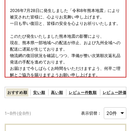
2026年7月28日に発生しました「令和8年熊本地震」により
被災された皆様に、心よりお見舞い申し上げます。
一日も早い復旧と、皆様の安全を心よりお祈りいたします。
このたび発生いたしました熊本地震の影響により、
現在、熊本県一部地域への配送が停止、および九州全域への
配送に遅延が生じております。
物流網の復旧状況を確認しつつ、準備が整い次第順次返礼品
発送の手配を進めております。
お届けまで今しばらくお時間をいただけますよう、何卒ご理
解とご協力を賜りますようお願い申し上げます。
おすすめ順
安い順
高い順
レビュー件数順
レビュー評価順
1
~
8
件(全
8
件)
表示切替：