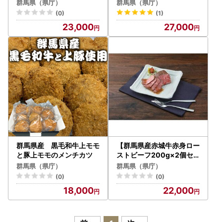
ンバーグ130ｇ×１０個・
ット・たれ20ｍｌ×６個
群馬県（県庁）
群馬県（県庁）
ソース20ｍｌ×10個】
付】
(0)
(1)
23,000
27,000
群馬県産 黒毛和牛上モモ
【群馬県産赤城牛赤身ロー
と豚上モモのメンチカツ
ストビーフ200g×2個セ
ット・たれ20ｍｌ×４個
群馬県（県庁）
群馬県（県庁）
付】
(0)
(0)
18,000
22,000