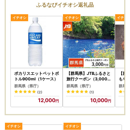
ふるなびイチオシ返礼品
ポカリスエットペットボ
【群馬県】JTBふるさと
【群
トル900ml（1ケース）
旅行クーポン（3,000
もち
円分）有効期間3年（E
130
群馬県（県庁）
群馬県（県庁）
群馬県
メール発行）｜予約 宿
ｍｌ×
(2)
(1)
泊 観光 体験 温泉 ホテル
12,000
10,000
旅館 チケット 子供 子連
れ カップル 家族 店頭 オ
ンライン ネット 電話 群
馬