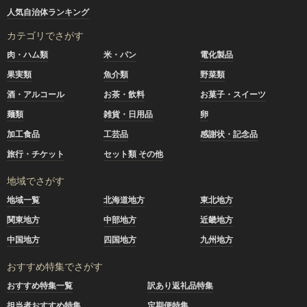
人気自治体ランキング
カテゴリでさがす
肉・ハム類
米・パン
電化製品
果実類
魚介類
野菜類
酒・アルコール
お茶・飲料
お菓子・スイーツ
麺類
雑貨・日用品
卵
加工食品
工芸品
感謝状・記念品
旅行・チケット
セット類 その他
地域でさがす
地域一覧
北海道地方
東北地方
関東地方
中部地方
近畿地方
中国地方
四国地方
九州地方
おすすめ特集でさがす
おすすめ特集一覧
訳あり返礼品特集
担当者おすすめ特集
定期便特集