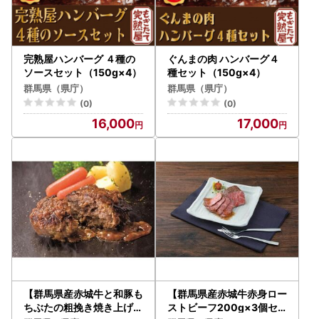
完熟屋ハンバーグ ４種の
ぐんまの肉 ハンバーグ４
ソースセット（150g×4）
種セット（150g×4）
群馬県（県庁）
群馬県（県庁）
(0)
(0)
16,000
17,000
【群馬県産赤城牛と和豚も
【群馬県産赤城牛赤身ロー
ちぶたの粗挽き焼き上げハ
ストビーフ200g×3個セ