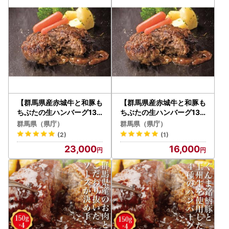
【群馬県産赤城牛と和豚も
【群馬県産赤城牛と和豚も
ちぶたの生ハンバーグ130
ちぶたの生ハンバーグ130
ｇ×14個・ソース20ｍｌ×
g×8個・ソース20ｍｌ×1
群馬県（県庁）
群馬県（県庁）
15個】
0個】
(2)
(1)
23,000
16,000