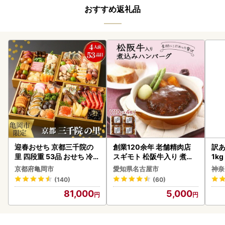
おすすめ返礼品
迎春おせち 京都三千院の
創業120余年 老舗精肉店
訳あ
里 四段重 53品 おせち 冷蔵
スギモト 松阪牛入り 煮込
1k
2027 先行予約
み ハンバーグ 110g×4枚
京都府亀岡市
愛知県名古屋市
神奈
惣菜 お取り寄せ グルメ ハ
(140)
(60)
ンバーグ 冷凍
81,000
5,000