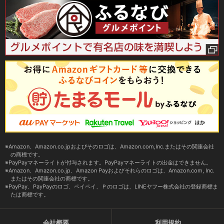
Amazon、Amazon.co.jpおよびそのロゴは、Amazon.com,Inc.またはその関連会社
の商標です。
PayPayマネーライトが付与されます。PayPayマネーライトの出金はできません。
Amazon、Amazon.co.jp、Amazon Payおよびそれらのロゴは、Amazon.com, Inc.
またはその関連会社の商標です。
PayPay、PayPayのロゴ、ペイペイ、Ｐのロゴは、LINEヤフー株式会社の登録商標ま
たは商標です。
会社概要
利用規約