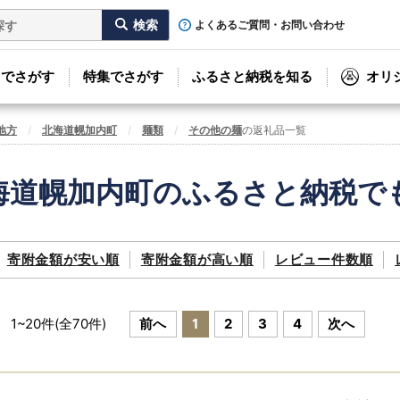
よくあるご質問・お問い合わせ
リでさがす
特集でさがす
ふるさと納税を知る
オリ
地方
北海道幌加内町
麺類
その他の麺
の返礼品一覧
海道幌加内町のふるさと納税で
寄附金額が
安い順
寄附金額が
高い順
レビュー件数順
1
~
20
件(全
70
件)
前へ
1
2
3
4
次へ