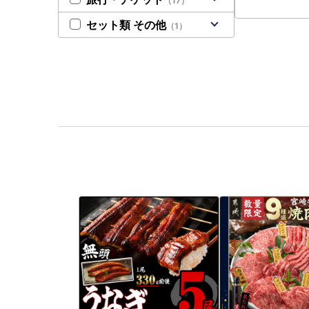
（17）
ー 和食 お取
贈り物 まとめ
セット類 その他
（1）
ない 送料無料