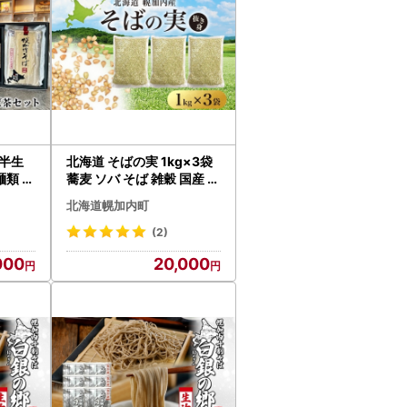
半生
北海道 そばの実 1kg×3袋
麺類 蕎
蕎麦 ソバ そば 雑穀 国産 グ
加 煮だ
ルテンフリー 食物繊維 ビ
北海道幌加内町
タミン 高タンパク カテキ
ン ミネラル スーパーフー
(2)
ド 健康 お取り寄せ 霧立そ
000
20,000
ば製粉 送料無料