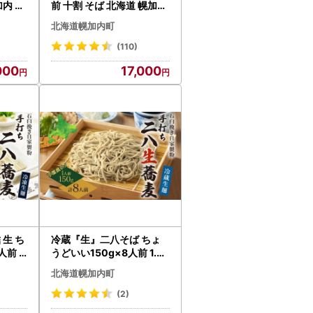
加内 蕎
前 十割 そば 北海道 幌加内
し ソバ
蕎麦 乾麺 麺 常温 年越し ソ
北海道幌加内町
グルメ
バ 引っ越し 北海道 十割そ
塩不使
ば グルメ 無塩 備蓄 保存食
(110)
ー 和
食塩不使用 国産 グルテン
000
17,000
せ ギ
フリー お取り寄せ ギフト
い ほ
贈り物 まとめ買い ほろか
ない 送料無料
 生 ち
冷蔵『生』二八そば ちょ
8人前
うどいい150g×8人前 1.2k
凍 のど
g 蕎麦 ソバ 生麺 麺 霧立亭
北海道幌加内町
人 本格
石臼挽き 自家製粉 手打ち
店 ギ
そば 冷蔵 グルメ ギフト お
(2)
し お
取り寄せ 北海道 幌加内町