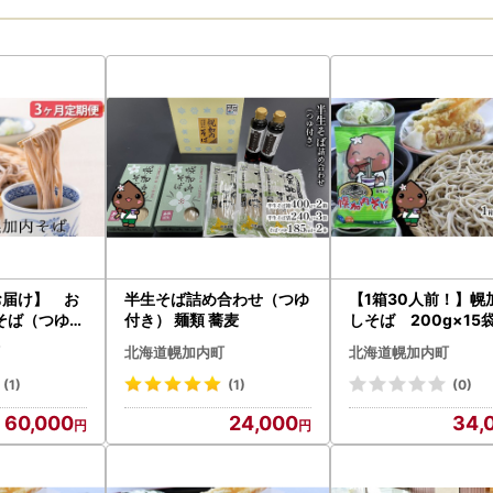
お届け】 お
半生そば詰め合わせ（つゆ
【1箱30人前！】幌
そば（つゆ付
付き） 麺類 蕎麦
しそば 200g×15
蕎麦
北海道幌加内町
北海道幌加内町
(1)
(1)
(0)
60,000
24,000
34,