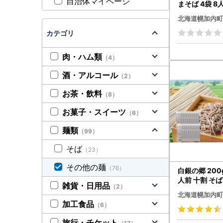
自治体マイページ
まそば 4袋 8
260g (130
北海道幌加内町
北海道 幌加内 
ルメ 備蓄 食塩
カテゴリ
産 グルテンフ
理 一人暮らし
肉・ハム類
（4）
ギフト 贈り物
無料
酒・アルコール
（2）
お茶・飲料
（8）
お菓子・スイーツ
（6）
麺類
（99）
そば
（23）
その他の麺
（76）
白銀の郷 200
人前 十割 そば
雑貨・日用品
（2）
内 蕎麦 乾麺 
北海道幌加内町
ソバ 引っ越し
加工食品
（6）
ルメ 無塩 備蓄
不使用 国産 
旅行・チケット