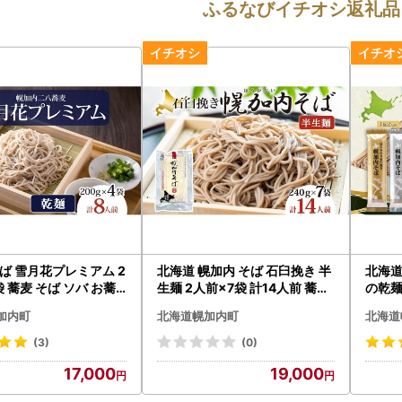
ふるなびイチオシ返礼品
ば 雪月花プレミアム 2
北海道 幌加内 そば 石臼挽き 半
北海道
袋 蕎麦 そば ソバ お蕎
生麺 2人前×7袋 計14人前 蕎麦
の乾麺
 北海道産 ヘルシー グル
ソバ 日本蕎麦 引っ越し 年越し
0g×3
加内町
北海道幌加内町
北海道
ー 麺 乾麺 常備 茹でる
麺 生麺 コシ のど越し ギフト お
麺 麺
格的 蕎麦湯 そば湯 冷や
取り寄せ グルメ 産地直送 国産
人気 
(3)
(0)
い お取り寄せグルメ 送
北海道産 自社製麺 自社製粉 産
せ ま
17,000
19,000
北海道 幌加内町
直 製麺 ほろかない振興公社 麺
地直送
類