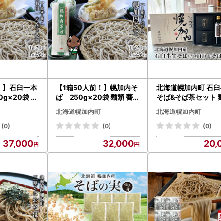
！】石臼一本
【1箱50人前！】幌加内そ
北海道幌加内町 石臼
g×20袋 麺
ば 250g×20袋 麺類 蕎麦
そば&そば茶セット 
麦 そば
干しそば
麦 飲料類 お茶 無添
北海道幌加内町
北海道幌加内町
し 贈答用
(0)
(0)
(0)
37,000
32,000
20,