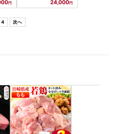
000
24,000
100
霧立亭
4
次へ