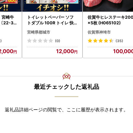
 宮崎牛
トイレットペーパー ソフ
佐賀牛ヒレステーキ200
22-31
トダブル 100R トイレ 快
×5枚 (H065102)
都城 イチオ
速〔12-I5-TP100-R〕
宮崎県都城市
佐賀県神埼市
)
(0)
(35)
2,000
12,000
100,00
最近チェックした返礼品
返礼品詳細ページの閲覧で、ここに履歴が表示されます。