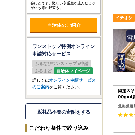
会にどうぞ。激しい寒暖差が生んだじゃ
がいも等の野菜も。
自治体のご紹介
ワンストップ特例オンライン
申請
対応サービス
ふるなびワンストップ e申請
ふるまど
自治体マイページ
詳しくは
オンライン申請サービス
のご案内
をご覧ください。
幌加内そ
00g×4
麦 国産
北海道幌
テンフリ
返礼品不要の寄附をする
だけ 本
し 温か
料無料 
こだわり条件で絞り込み