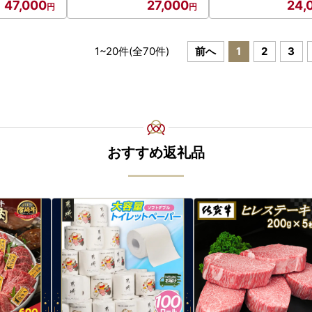
47,000
27,000
24,
り寄せ ギフト
ー 和食 ヘルシー お取り寄
取り寄せ ご褒美 国産 
買い ほろか
せ ギフト 贈り物 まとめ買
％ 産地直送 そば処
い ほろかない 送料無料
送料無料
1
~
20
件(全
70
件)
前へ
1
2
3
おすすめ返礼品