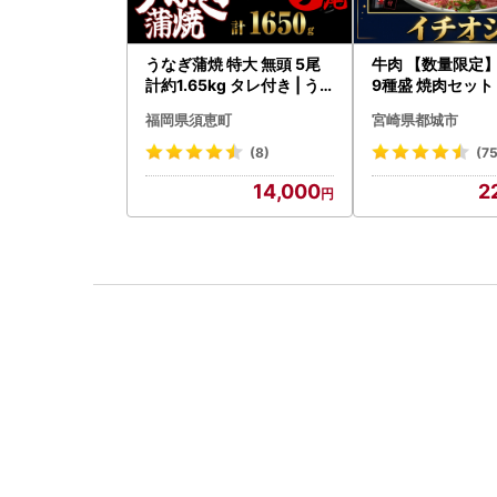
うなぎ蒲焼 特大 無頭 5尾
牛肉 【数量限定】
計約1.65kg タレ付き | う
9種盛 焼肉セット〔
なぎ蒲焼
-006-600g〕
福岡県須恵町
宮崎県都城市
シ!! 牛肉
(8)
(75
14,000
2