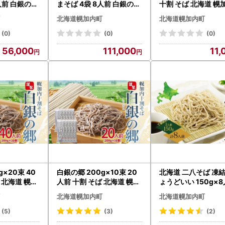
人前 白銀の郷
まそば 4袋 8人前 白銀の郷
十割 そば 北海道 幌
g×2) 十割そば
260g (130g×2) 十割そば
麦 乾麺 麺 常温 年越
北海道幌加内町
北海道幌加内町
蕎麦 生麺 グ
北海道 幌加内 蕎麦 生麺 グ
引っ越し 十割そば 
不使用 麺 国
ルメ 備蓄 食塩不使用 麺 国
無塩 備蓄 保存食 食
(0)
(0)
(0)
リー 簡単調
産 グルテンフリー 簡単調
用 国産 グルテンフリ
56,000
111,000
11,
 お取り寄せ
理 一人暮らし お取り寄せ
食 ヘルシー お取り寄
 小分け 送料
ギフト 贈り物 小分け 送料
フト 贈り物 まとめ買
無料
ろかない 送料無料
g×20束 40
白銀の郷 200g×10束 20
北海道 二八そば 凍結
 北海道 幌加
人前 十割 そば 北海道 幌加
ょうどいい 150g×
麺 常温 年越し
内 蕎麦 乾麺 麺 常温 年越し
蕎麦 ソバ 生麺 麺 冷
北海道幌加内町
北海道幌加内町
 十割そば グ
ソバ 引っ越し 十割そば グ
越し 手打ち コシ 職
 保存食 食塩
ルメ 無塩 備蓄 保存食 食塩
自家製 石臼挽き 専門
(5)
(3)
(2)
グルテンフリ
不使用 国産 グルテンフリ
フト 食塩不使用 年越