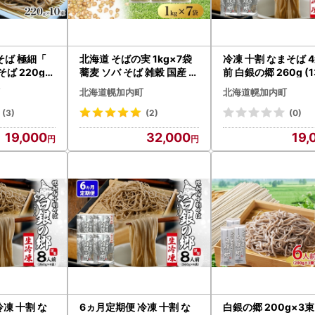
そば 極細「
北海道 そばの実 1kg×7袋
冷凍 十割 なまそば 4
ば 220g×
蕎麦 ソバ そば 雑穀 国産 グ
前 白銀の郷 260g (1
) 麺類 乾麺
ルテンフリー 食物繊維 ビ
2) 十割そば 北海道
北海道幌加内町
北海道幌加内町
タミン 高タンパク カテキ
蕎麦 生麺 グルメ 備
ン ミネラル スーパーフー
不使用 麺 国産 グル
(3)
(2)
(0)
ド 健康 お取り寄せ 霧立そ
リー 簡単調理 一人
19,000
32,000
19,
ば製粉 送料無料 麺類
お取り寄せ ギフト 
小分け 送料無料
凍 十割 な
6ヵ月定期便 冷凍 十割 な
白銀の郷 200g×3束