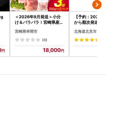
g
＜2026年9月発送＞小分
【予約：2026年9月上旬
け＆パラパラ！宮崎県産鶏
から順次発送】JAきたみ
ももカット合計3kg_K043
らい産 玉ねぎ Lサイズ 10k
宮崎県串間市
北海道北見市
-009-2609
g ( タマネギ たまねぎ 野菜
)【210-0003-2026】
(0)
(69)
0
18,000
7,000