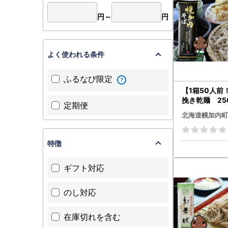
円～
円
よく使われる条件
ふるなび限定
【1箱50人前
挽き乾麺 250
定期便
類 干しそば 蕎
北海道幌加内町
特徴
ギフト対応
のし対応
在庫切れを含む