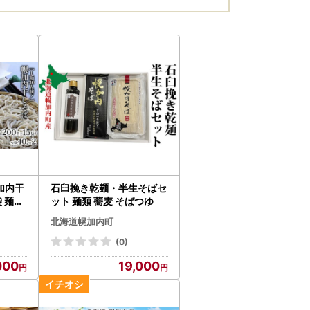
加内干
石臼挽き乾麺・半生そばセ
袋 麺類
ット 麺類 蕎麦 そばつゆ
北海道幌加内町
(0)
000
19,000