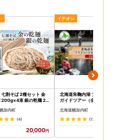
 七割そば 2種セット 金
北海道朱鞠内湖 プライベート
北海
 200g×4束 銀の乾麺 20
ガイドツアー（全日） ツアー
ソバ
束 計14人前 蕎麦 ソバ 乾
専用ボート 朱鞠内湖 イトウ釣
リー
幌加内町
北海道幌加内町
北
 常温 そば ギフト グルメ
り レア魚 魚釣り 北海道旅行 ア
パク
備蓄 保存食 国産 お取り寄
ウトドアキャンプ 自然散策 大
ーフ
(4)
(1)
とめ買い 霧立そば製粉 産
自然 釣り初心者 湖畔 釣り旅行
そ
20,000
196,000
 送料無料 麺類
釣りの聖地 体験 送料無料 北海
道 幌加内町