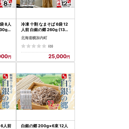
袋 8人
冷凍 十割 なまそば 6袋 12
30g×
人前 白銀の郷 260g (130
 幌加内
g×2) 十割そば 北海道 幌加
北海道幌加内町
蓄 食塩
内 蕎麦 生麺 グルメ 備蓄 食
テンフ
塩不使用 麺 国産 グルテン
(0)
暮らし
フリー 簡単調理 一人暮ら
000
25,000
贈り物
し お取り寄せ ギフト 贈り
物 送料無料
 6人前
白銀の郷 200g×6束 12人