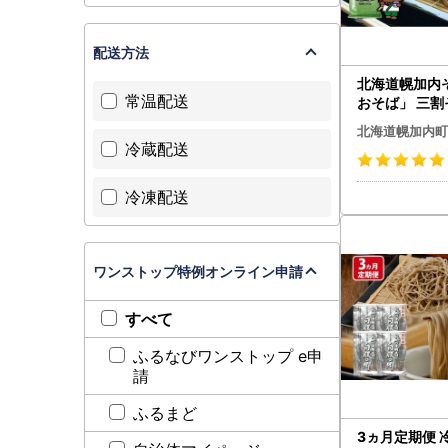
配送方法
北海道幌加内
常温配送
おそば」 三割そ
10束(20人前
北海道幌加内町
冷蔵配送
冷凍配送
ワンストップ特例オンライン申請
すべて
ふるなびワンストップ e申
請
ふるまど
3ヵ月定期便 冷