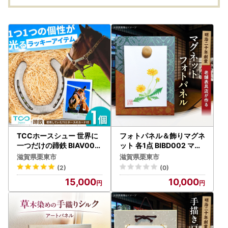
TCCホースシュー 世界に
フォトパネル＆飾りマグネ
一つだけの蹄鉄 BIAV003
ット 各1点 BIBD002 マグ
競馬 競馬グッズ
ネット
滋賀県栗東市
滋賀県栗東市
(2)
(0)
15,000
10,000