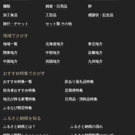
麺類
雑貨・日用品
卵
加工食品
工芸品
感謝状・記念品
旅行・チケット
セット類 その他
地域でさがす
地域一覧
北海道地方
東北地方
関東地方
中部地方
近畿地方
中国地方
四国地方
九州地方
おすすめ特集でさがす
おすすめ特集一覧
訳あり返礼品特集
担当者おすすめ特集
定期便特集
地元が誇る家電特集
日用品・消耗品特集
ふるなび限定特集
ふるさと納税を知る
ふるさと納税とは？
ふるさと納税の流れ