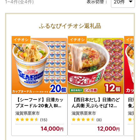
1
~
4
件(全
4
件)
表示切替：
ふるなびイチオシ返礼品
【シーフード】日清カッ
【西日本だし】日清のど
日清カ
プヌードル 20食入 BIBI
ん兵衛 天ぷらそば 12食
食入 B
002 ラーメン 防災 防災
BIBI006 カップ麺 防災
ント 
滋賀県栗東市
滋賀県栗東市
滋賀県
グッズ
防災グッズ
(15)
(8)
14,000
12,000