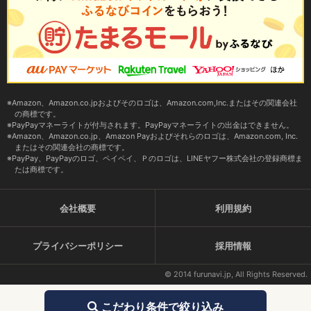
Amazon、Amazon.co.jpおよびそのロゴは、Amazon.com,Inc.またはその関連会社
の商標です。
PayPayマネーライトが付与されます。PayPayマネーライトの出金はできません。
Amazon、Amazon.co.jp、Amazon Payおよびそれらのロゴは、Amazon.com, Inc.
またはその関連会社の商標です。
PayPay、PayPayのロゴ、ペイペイ、Ｐのロゴは、LINEヤフー株式会社の登録商標ま
たは商標です。
会社概要
利用規約
プライバシーポリシー
採用情報
© 2014 furunavi.jp, All Rights Reserved.
こだわり条件で絞り込み