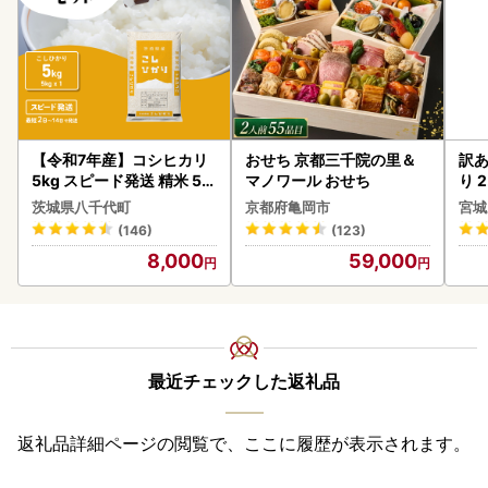
【令和7年産】コシヒカリ
おせち 京都三千院の里＆
訳あ
5kg スピード発送 精米 5k
マノワール おせち
り 2
g x 1袋 白米 茨城県 八千代
鮭
茨城県八千代町
京都府亀岡市
宮城
町
(146)
(123)
8,000
59,000
最近チェックした返礼品
返礼品詳細ページの閲覧で、ここに履歴が表示されます。