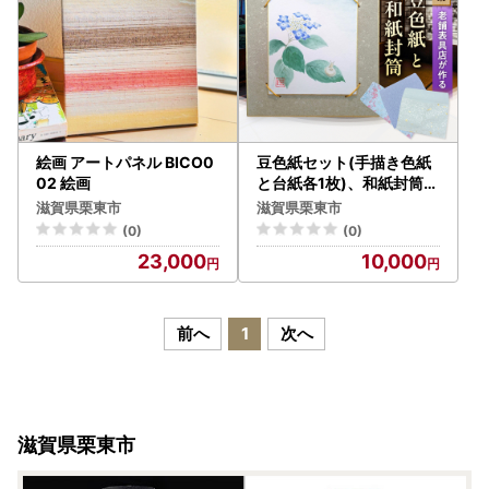
絵画 アートパネル BICO0
豆色紙セット(手描き色紙
02 絵画
と台紙各1枚)、和紙封筒(3
枚) BIBD001 封筒
滋賀県栗東市
滋賀県栗東市
(0)
(0)
23,000
10,000
前へ
1
次へ
滋賀県栗東市