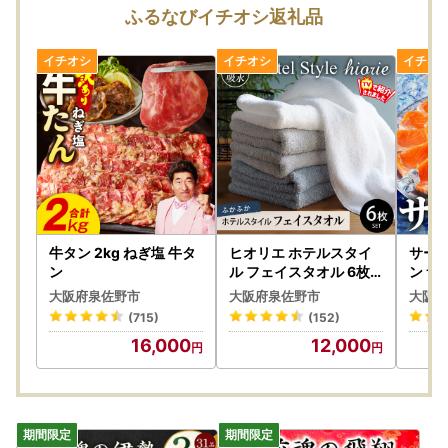
お申し込みが集中するため、返礼品のお届けまでにお時間を
ふるなびイチオシ返礼品
要しますことをあらかじめご了承の上お申し込みいただきま
すようお願いいたします。
また、返礼品をお受け取りいただけないご不在期間等がござ
いましたら、備考欄にご入力いただくか、お問い合わせ先ま
でご連絡ください。ただし、お届け時期の指定等のご要望に
つきましては対応いたしかねますのであらかじめご了承くだ
さい。
▼申込後（お届け前）
返礼品の発送時には、ご登録のメールアドレス宛てに発送開
始案内のメールをお送りしております。
寄附者様のご都合により返礼品が発送元事業者へ返品された
牛タン 2kg ねぎ塩 牛タ
ヒオリエ ホテルスタイ
サーモ
場合は再送いたしかねますので、お早めにお受け取りいただ
ン
ル フェイスタオル 6枚
ン サ
タオル
きますようお願いいたします。
大阪府泉佐野市
大阪府泉佐野市
大阪府
また、返礼品のお届け先変更をご希望の方は、下記のお問い
(715)
(152)
合わせ先までご連絡いただきますようお願いいたします。
16,000
12,000
なお、返礼品の発送準備中のためご連絡いただくタイミング
により対応いたしかねる場合がございますので、あらかじめ
ご了承ください。
▼お届け後
返礼品のお受け取り後はすぐに中身や状態をご確認いただ