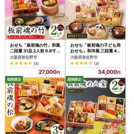
おせち「板前魂の竹」和風
おせち「板前魂の子ども用
二段重 31品 2人前 6.8寸
おせち」和洋風 三段重 43
鮑＆おこわ＆豚角煮 付き
品 3人前 6.8寸 ハンバーグ
大阪府泉佐野市
大阪府泉佐野市
【年内発送】
＆キャラクターまん3種 付
(3)
(3)
き【年内発送】
27,000
34,000