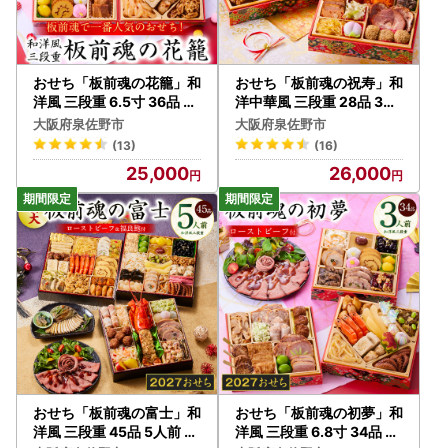
なお、メールアドレスのご登録がない方へは、書面にてお送
りいたします。
▼大阪府泉佐野市「ふるまど」
新規アカウント登録の上ログインし寄附情報を追加していた
おせち「板前魂の花籠」和
おせち「板前魂の祝寿」和
だきますと、公的個人認証サービス【IAM （アイアム）】を
洋風 三段重 6.5寸 36品 3
洋中華風 三段重 28品 3人
人前 先行予約 年内発送
前 6.8寸【年内発送】
利用したオンラインでのワンストップ特例申請及び変更申請
大阪府泉佐野市
大阪府泉佐野市
や、受付状況の確認等が可能です。詳細につきましては、、
(13)
(16)
以下のURLよりご確認ください。
25,000
26,000
https://iam-jpki.jp/lp/iam-furumado/（（※外部サイトへ
遷移します）
▼申請書送付先
泉佐野市ふるさと納税ワンストップ申請係
〒885-0078 宮崎県都城市宮丸町3070-1
※泉佐野市ではワンストップ特例申請関連業務を外部委託し
ております。
※注意事項※
・ワンストップ特例申請の期限（必着）はご寄附翌年の1月1
0日です。
・複数回ご寄附をいただいている場合は、ご寄附ごとに申請
おせち「板前魂の富士」和
おせち「板前魂の初夢」和
のお手続きが必要です。
洋風 三段重 45品 5人前 特
洋風 三段重 6.8寸 34品 3