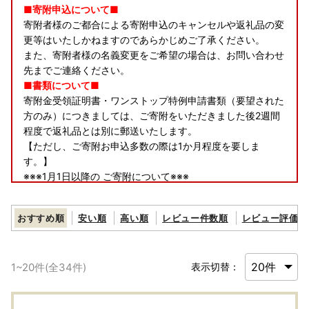
■寄附申込について■
寄附者様のご都合による寄附申込のキャンセルや返礼品の変
更等はいたしかねますのであらかじめご了承ください。
また、寄附者様の名義変更をご希望の場合は、お問い合わせ
先までご連絡ください。
■書類について■
寄附金受領証明書・ワンストップ特例申請書類（要望された
方のみ）につきましては、ご寄附をいただきました後2週間
程度で返礼品とは別に郵送いたします。
【ただし、ご寄附お申込多数の際は1か月程度を要しま
す。】
※※※1月1日以降の ご寄附について※※※
【寄附金受領証明書・ワンストップ特例申請書類】につきま
しては
おすすめ順
安い順
高い順
レビュー件数順
レビュー評価順
2月から発送いたします。
■返礼品について■
▼申込前
1
~
20
件(全
34
件)
表示切替：
発送予定につきましては、お選びいただく返礼品により異な
ります。各返礼品詳細ページの「配送」欄に記載しておりま
すので、ご確認の上お申し込みください。なお、11～12月は