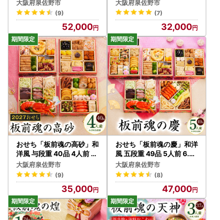
大 8.5寸 鮑＆ローストビー
人前 ローストビーフ 付き
・当市専用の申請書以外の受付完了までにはお時間をいただ
大阪府泉佐野市
大阪府泉佐野市
フ 付き【年内発送】
【年内発送】
きますので、当市よりお送りしております申請書類をご利用
(9)
(7)
ください。
52,000
32,000
■問い合わせについて■
メールでのお問い合わせが非常に多く、ご回答にお時間を要
しております。誠に恐縮ではございますが、ご回答までに1
週間ほどお時間を頂く場合もございますのであらかじめご了
承ください。
また、お電話も大変混み合っておりご迷惑をおかけしており
ますが、何卒よろしくお願い申し上げます。
▼お問い合わせ先
【寄附申込・書類・返礼品に関すること】
泉佐野ふるさと納税事務局
電話：072-468-6120（9:00～17:00 ※土日祝・年末年始
おせち「板前魂の高砂」和
おせち「板前魂の慶」和洋
を除く）
洋風 与段重 40品 4人前 6.
風 五段重 49品 5人前 6.8
8寸【年内発送】
寸【年内発送】
メール：izumisano-furusato@home-tax.jp
大阪府泉佐野市
大阪府泉佐野市
【ワンストップ特例申請に関すること】
(9)
(8)
泉佐野市ふるさと納税ワンストップ申請係
35,000
47,000
電話：050-3100-1726（9:00～18:00 ※土日祝・年末年始
を除く）
メール：support@furusato-izumisano.jp