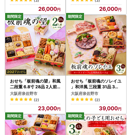
(3)
(3)
26,000
26,000
おせち「板前魂の望」和風
おせち「板前魂のソレイユ
二段重 6.8寸 28品 2人前
」和洋風 三段重 31品 3人
【年内発送】
前 6.8寸 ローストビーフ＆
大阪府泉佐野市
大阪府泉佐野市
生ハム 付き【年内発送】
(2)
(2)
23,000
39,000