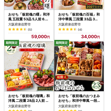
おせち「板前魂の曙」和洋
おせち「板前魂の百福」和
風 五段重 53品 5人前 6.8
洋中華風 三段重 33品 3人
寸 鮑＆おこわ＆豚角煮＆
前 6.8寸 豚角煮＆焼売4種
大阪府泉佐野市
大阪府泉佐野市
ローストビーフ 付き【年
付き【年内発送】
(5)
(4)
内発送】
59,000
34,000
おせち「板前魂の瑠璃」和
おせち「板前魂のおつまみ
洋風 二段重 28品 2人前 6.
おせち」和洋中華風 一段
8寸 ローストビーフ 付き
重 28品 2～3人前 9.8寸【
大阪府泉佐野市
大阪府泉佐野市
【年内発送】
年内発送】