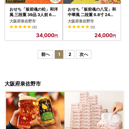
おせち「板前魂の松」和洋
おせち「板前魂の八宝」和
風 三段重 39品 3人前 6.8
中華風 二段重 6.8寸 24品
寸 鮑＆おこわ＆豚角煮 付
2人前【年内発送】
大阪府泉佐野市
大阪府泉佐野市
き【年内発送】
(1)
(1)
34,000
24,000
前へ
1
2
次へ
大阪府泉佐野市