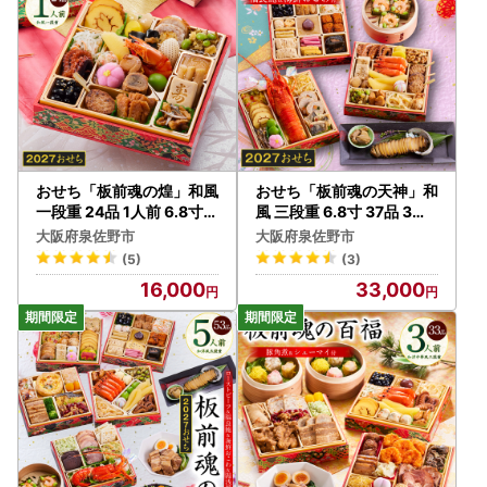
▼泉佐野市ふるさと納税特設サイト「さのちょく」
よくあるご質問
https://furusato-izumisano.jp/faq/index.
php（※外部サイトへ遷移します）
お問い合わせフォーム
https://furusato-izumisano.jp/con
tact/（※外部サイトへ遷移します）
おせち「板前魂の煌」和風
おせち「板前魂の天神」和
一段重 24品 1人前 6.8寸【
風 三段重 6.8寸 37品 3人
年内発送】
前 福良鮑＆海鮮箱入りお
大阪府泉佐野市
大阪府泉佐野市
こわ 付き【年内発送】
(5)
(3)
16,000
33,000