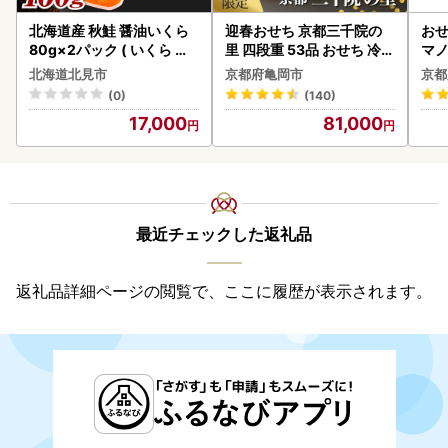
北海道産 秋鮭 醤油いくら
迎春おせち 京都三千院の
おせ
80g×2パック ( いくら イ
里 四段重 53品 おせち 冷蔵
マノ
クラ 魚卵 鮭 サケ さけ 鮭い
2027 先行予約
北海道北見市
京都府亀岡市
京都
くら 醤油漬け パック 北海
(0)
(140)
道産 ふるさと納税 秋鮭 )【
17,000
81,000
233-0002】
最近チェックした返礼品
返礼品詳細ページの閲覧で、ここに履歴が表示されます。