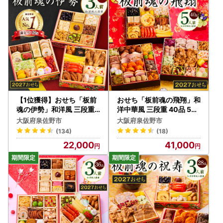
き、万が一不具合等がございましたら、大変お手数ではござ
いますがお問い合わせ先まで画像を添付の上ご連絡いただき
ますようお願い申し上げます。
なお、お受け取りからお日にちが経過した後のご連絡につき
ましては対応いたしかねる場合がございますのであらかじめ
ご了承ください。
■ワンストップ特例申請についてのご案内■
泉佐野市では、寄附者様のワンストップ特例申請のお手続き
【1位獲得】おせち「板前
おせち「板前魂の飛翔」和
の負担を軽減するために、公的個人認証アプリ「IAM」を利
魂の伊勢」和洋風 三段重
洋中華風 三段重 40品 5人
6.5寸 31品 3人前 おせち
前 特大 8.5寸【年内発送】
用したスマートフォンで申請が完結する方法がご利用いただ
大阪府泉佐野市
大阪府泉佐野市
けます。申請書の作成や返送が不要のため手間のかかるお手
(134)
(18)
続きを大幅に減らすことができますので、マイナンバーカー
22,000
41,000
ドをお持ちの方は是非ともご活用いただけますと幸いです。
詳細につきましては、ご寄附いただいた後にお送りするワン
ストップ特例申請書類をご確認ください。
なお、従来通りの「書類郵送による申請」も引き続きご利用
いただけます。
ワンストップ特例申請の受付完了後には、ご登録のメールア
ドレス宛てに受付完了通知のメールをお送りしております。