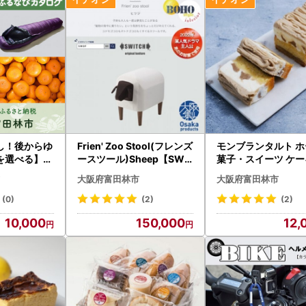
し！後からゆ
Frien' Zoo Stool(フレンズ
モンブランタルト ホ
を選べる】大
ースツール)Sheep【SWO
菓子・スイーツ ケーキ 
カタログポイ
F】_雑貨・日用品 椅子・
配送不可地域：離島】
大阪府富田林市
大阪府富田林市
チェア・ソファ 家具・イ
96594】
ンテリア _【1238067】
(0)
(2)
(2)
10,000
150,000
12,