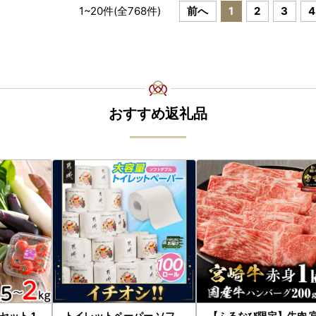
1
~
20
件(全
768
件)
前へ
1
2
3
4
おすすめ返礼品
ット 1.
トイレットペーパー ソフ
【ふるなび限定】牛肉 