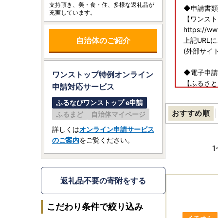
支持頂き、美・食・住、多様な返礼品が
◆申請書類
充実しています。
【ワンスト
https://w
自治体のご紹介
上記URL
(外部サイ
◆電子申請
ワンストップ特例オンライン
【ふるさと
申請
対応サービス
https://ww
ふるなびワンストップ e申請
上記URL
おすすめ順
ふるまど
自治体マイページ
(外部サイ
詳しくは
オンライン申請サービス
◆送付先
のご案内
をご覧ください。
〒134-869
1
日本郵便株
大阪府富田
返礼品不要の寄附をする
こだわり条件で絞り込み