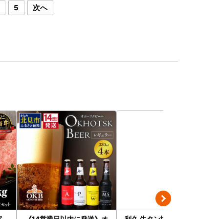
5
次へ
宮
《14営業日以内に発送》オ
利久 牛タン塩味3個セット