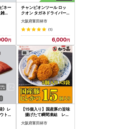
ンビネー
チャンピオンツール ロッ
_雑貨
クオン タガネドライバー -
15×50 マイナス 貫通タイ
大阪府富田林市
プ 四角軸 座金付_雑貨 _【1
442381】
(1)
000
6,000
袋》レ
【15個入り】国産豚の旨味
アウト
揚げたて瞬間凍結 レン
中泊用
ジで温め かつ喜のヒレか
大阪府富田林市
6210
つ【配送不可地域：離島】