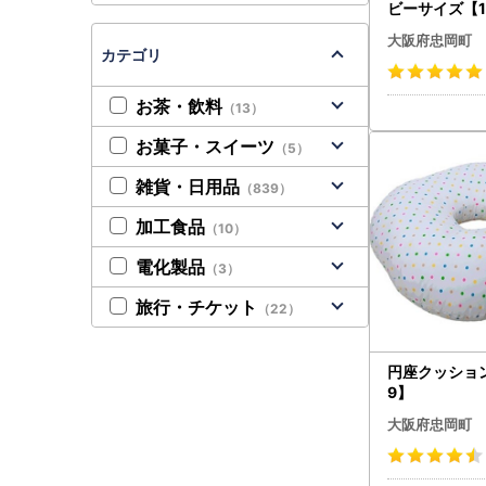
ビーサイズ【1
大阪府忠岡町
カテゴリ
お茶・飲料
（13）
お菓子・スイーツ
（5）
雑貨・日用品
（839）
加工食品
（10）
電化製品
（3）
旅行・チケット
（22）
円座クッション
9】
大阪府忠岡町