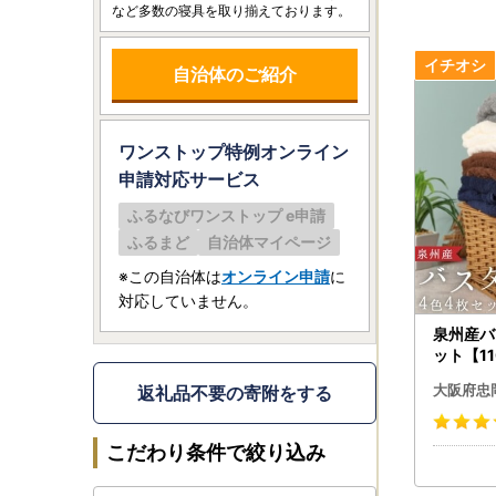
など多数の寝具を取り揃えております。
自治体のご紹介
ワンストップ特例オンライン
申請
対応サービス
ふるなびワンストップ e申請
ふるまど
自治体マイページ
※この自治体は
オンライン申請
に
対応していません。
泉州産バ
ット【11
大阪府忠
返礼品不要の寄附をする
こだわり条件で絞り込み