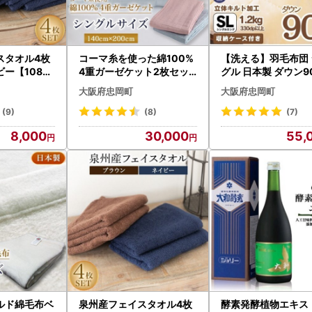
スタオル4枚
コーマ糸を使った綿100%
【洗える】羽毛布団 
ー【10823
4重ガーゼケット2枚セッ
グル 日本製 ダウン90
ト【1052954】
2kg 無地クリーム
大阪府忠岡町
大阪府忠岡町
防ダニ立体キルト【11
41】
(9)
(8)
(7)
8,000
30,000
55,
ルド綿毛布ベ
泉州産フェイスタオル4枚
酵素発酵植物エキス