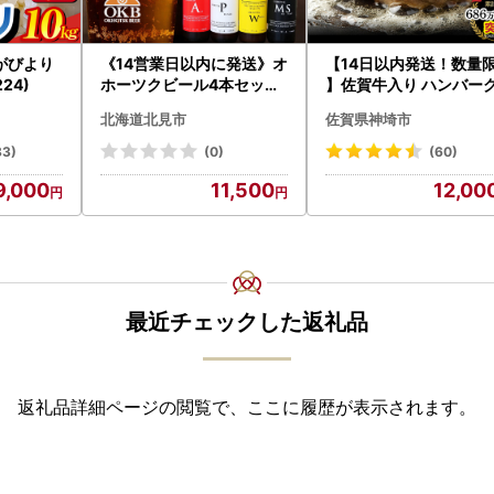
がびより
《14営業日以内に発送》オ
【14日以内発送！数量
224)
ホーツクビール4本セット
】佐賀牛入り ハンバーグ
( 飲料 飲み物 お酒 ビール
2個 2.6kg(120g×22個)
北海道北見市
佐賀県神埼市
クラフトビール 瓶ビール
083106)
贈答 ギフト 贈り物 お中元
83)
(0)
(60)
御中元 お歳暮 御歳暮 お祝
9,000
11,500
12,00
い プレゼント モルトビー
ル 麦芽100% 熨斗 のし )【
028-0064】
最近チェックした返礼品
返礼品詳細ページの閲覧で、ここに履歴が表示されます。