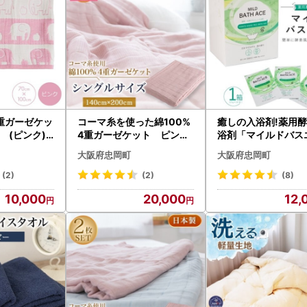
重ガーゼケッ
コーマ糸を使った綿100%
癒しの入浴剤!薬用
m (ピンク)
4重ガーゼケット ピンク
浴剤「マイルドバス
【1052955】
」1箱(25g×30包)【
大阪府忠岡町
大阪府忠岡町
56】
(2)
(2)
(8)
10,000
20,000
12,