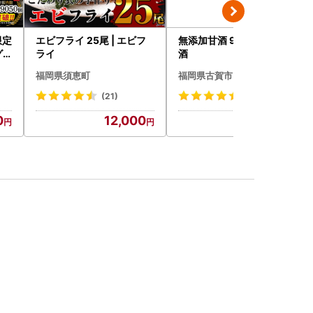
限定
エビフライ 25尾 | エビフ
無添加甘酒 900ml×5本 甘
 2
ライ
酒
(H
福岡県須恵町
福岡県古賀市
(21)
(17)
0
12,000
12,000