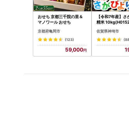
おせち 京都三千院の里＆
【令和7年産】さ
マノワール おせち
精米 10kg(H015
京都府亀岡市
佐賀県神埼市
(123)
(8
59,000
1