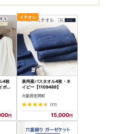
ル4枚
泉州産バスタオル4枚・ネ
イボリ
イビー【1109489】
大阪府忠岡町
(17)
000
15,000