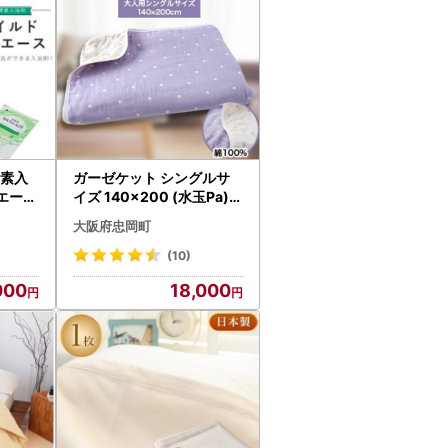
酵素入
ガーゼケット シングルサ
エース
イズ 140×200 (水玉Pa)【
11169
1078347】
大阪府忠岡町
(10)
000
18,000