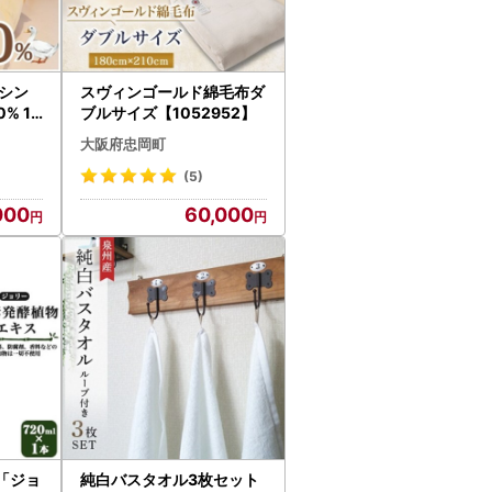
シン
スヴィンゴールド綿毛布ダ
% 1.
ブルサイズ【1052952】
抗菌防臭
大阪府忠岡町
277
(5)
000
60,000
「ジョ
純白バスタオル3枚セット