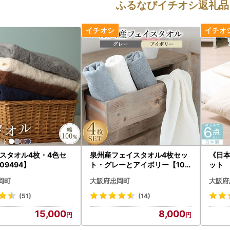
ふるなびイチオシ返礼品
スタオル4枚・4色セ
泉州産フェイスタオル4枚セッ
《日
09494】
ト・グレーとアイボリー【108
ット 
2361】
ージュ
岡町
大阪府忠岡町
大阪府
(51)
(14)
15,000
8,000