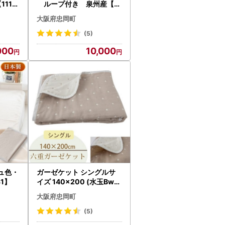
1114
ループ付き 泉州産【1
052959】
大阪府忠岡町
(5)
000
10,000
ュ色・
ガーゼケット シングルサ
31】
イズ 140×200 (水玉Bw)
【1340115】
大阪府忠岡町
(5)