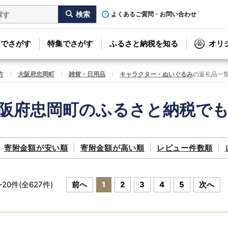
よくあるご質問・お問い合わせ
リでさがす
特集でさがす
ふるさと納税を知る
オリ
方
大阪府忠岡町
雑貨・日用品
キャラクター・ぬいぐるみ
の返礼品一
阪府忠岡町のふるさと納税で
寄附金額が
安い順
寄附金額が
高い順
レビュー件数順
~
20
件(全
627
件)
前へ
1
2
3
4
5
次へ