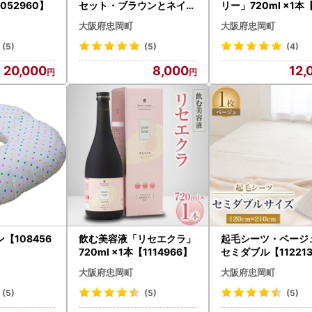
052960】
セット・ブラウンとネイビ
リー」720ml ×1本【
ー【1082360】
965】
大阪府忠岡町
大阪府忠岡町
(5)
(5)
(4)
20,000
8,000
12,
【108456
飲む美容液「リセエクラ」
起毛シーツ・ベージ
720ml ×1本【1114966】
セミダブル【11221
大阪府忠岡町
大阪府忠岡町
(5)
(5)
(5)