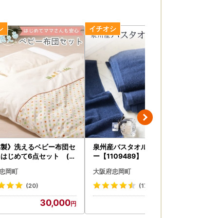
本製》洗えるベビー布団セ
泉州産バスタオル4枚・ネイビ
コ
はじめて6点セット (ベ
ー【1109489】
ガー
)【1051164】
55
忠岡町
大阪府忠岡町
大
(20)
(17)
30,000
15,000