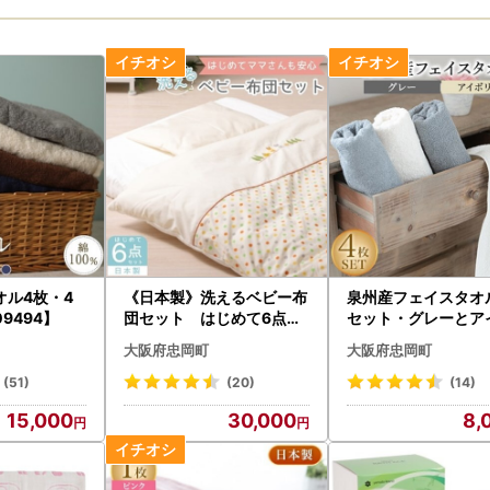
オル4枚・4
《日本製》洗えるベビー布
泉州産フェイスタオ
9494】
団セット はじめて6点セ
セット・グレーとア
ット (ベージュ)【10511
ー【1082361】
大阪府忠岡町
大阪府忠岡町
64】
(51)
(20)
(14)
15,000
30,000
8,