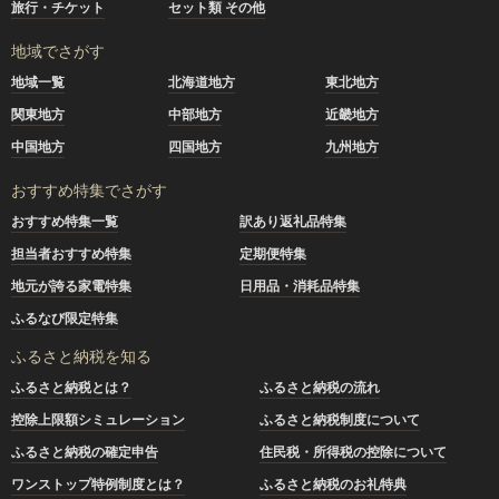
旅行・チケット
セット類 その他
地域でさがす
地域一覧
北海道地方
東北地方
関東地方
中部地方
近畿地方
中国地方
四国地方
九州地方
おすすめ特集でさがす
おすすめ特集一覧
訳あり返礼品特集
担当者おすすめ特集
定期便特集
地元が誇る家電特集
日用品・消耗品特集
ふるなび限定特集
ふるさと納税を知る
ふるさと納税とは？
ふるさと納税の流れ
控除上限額シミュレーション
ふるさと納税制度について
ふるさと納税の確定申告
住民税・所得税の控除について
ワンストップ特例制度とは？
ふるさと納税のお礼特典