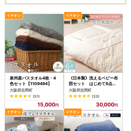
泉州産バスタオル4枚・4
《日本製》洗えるベビー布
色セット【1109494】
団セット はじめて6点セ
ット (ベージュ)【10511
大阪府忠岡町
大阪府忠岡町
64】
(51)
(20)
15,000
30,000