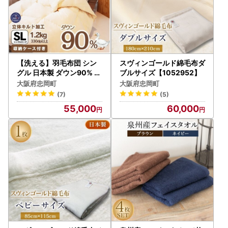
【洗える】羽毛布団 シン
スヴィンゴールド綿毛布ダ
グル 日本製 ダウン90% 1.
ブルサイズ【1052952】
2kg 無地クリーム抗菌防
大阪府忠岡町
大阪府忠岡町
臭防ダニ立体キルト【112
(7)
(5)
7741】
55,000
60,000