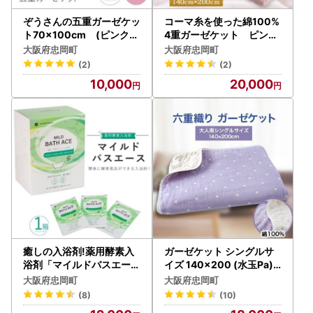
ぞうさんの五重ガーゼケッ
コーマ糸を使った綿100%
ト70×100cm (ピンク)
4重ガーゼケット ピンク
【1051179】
【1052955】
大阪府忠岡町
大阪府忠岡町
(2)
(2)
10,000
20,000
癒しの入浴剤!薬用酵素入
ガーゼケット シングルサ
浴剤「マイルドバスエース
イズ 140×200 (水玉Pa)
」1箱(25g×30包)【1116
【1078347】
大阪府忠岡町
大阪府忠岡町
956】
(8)
(10)