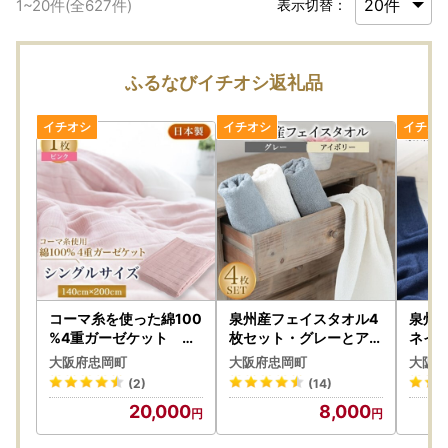
1
~
20
件(全
627
件)
表示切替：
ふるなびイチオシ返礼品
コーマ糸を使った綿100
泉州産フェイスタオル4
泉州
%4重ガーゼケット ピ
枚セット・グレーとアイ
ネイビ
ンク【1052955】
ボリー【1082361】
大阪府忠岡町
大阪府忠岡町
大阪府
(2)
(14)
20,000
8,000