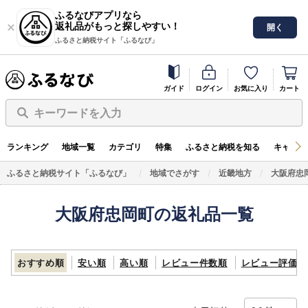
ふるなびアプリなら
返礼品がもっと探しやすい！
開く
ふるさと納税サイト「ふるなび」
ガイド
ログイン
お気に入り
カート
キーワードを入力
ランキング
地域一覧
カテゴリ
特集
ふるさと納税を知る
キャンペ
ふるさと納税サイト「ふるなび」
地域でさがす
近畿地方
大阪府忠
大阪府忠岡町の返礼品一覧
おすすめ順
安い順
高い順
レビュー件数順
レビュー評価順