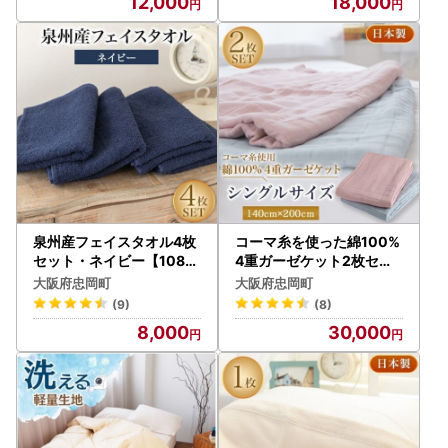
12,000
18,000
泉州産フェイスタオル4枚
コーマ糸を使った綿100%
セット・ネイビー【1082
4重ガーゼケット2枚セッ
356】
ト【1052954】
大阪府忠岡町
大阪府忠岡町
(9)
(8)
8,000
30,000