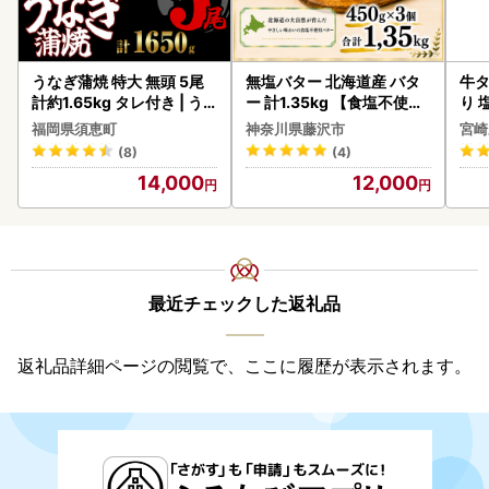
うなぎ蒲焼 特大 無頭 5尾
無塩バター 北海道産 バタ
牛タ
計約1.65kg タレ付き | う
ー 計1.35kg 【食塩不使用
り 塩
なぎ蒲焼
】
福岡県須恵町
神奈川県藤沢市
宮崎
(8)
(4)
14,000
12,000
最近チェックした返礼品
返礼品詳細ページの閲覧で、ここに履歴が表示されます。