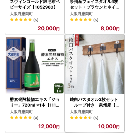
スヴィンゴールド綿毛布ベ
泉州産フェイスタオル4枚
ビーサイズ【1052960】
セット・ブラウンとネイビ
ー【1082360】
大阪府忠岡町
大阪府忠岡町
(5)
(5)
20,000
8,000
酵素発酵植物エキス「ジョ
純白バスタオル3枚セット
リー」720ml ×1本【1114
ループ付き 泉州産【1
965】
052959】
大阪府忠岡町
大阪府忠岡町
(4)
(5)
12,000
10,000