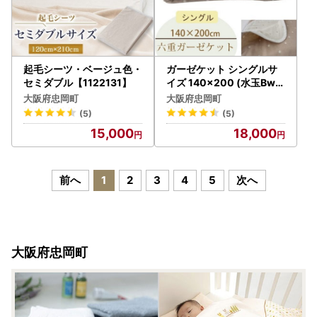
起毛シーツ・ベージュ色・
ガーゼケット シングルサ
セミダブル【1122131】
イズ 140×200 (水玉Bw)
【1340115】
大阪府忠岡町
大阪府忠岡町
(5)
(5)
15,000
18,000
前へ
1
2
3
4
5
次へ
大阪府忠岡町