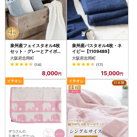
泉州産フェイスタオル4枚
泉州産バスタオル4枚・ネ
セット・グレーとアイボリ
イビー【1109489】
ー【1082361】
大阪府忠岡町
大阪府忠岡町
(14)
(17)
8,000
15,000