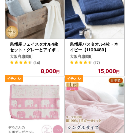
泉州産フェイスタオル4枚
泉州産バスタオル4枚・ネ
セット・グレーとアイボリ
イビー【1109489】
ー【1082361】
大阪府忠岡町
大阪府忠岡町
(14)
(17)
8,000
15,000