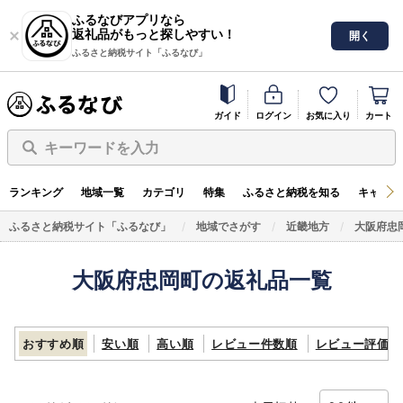
ふるなびアプリなら
返礼品がもっと探しやすい！
開く
ふるさと納税サイト「ふるなび」
ガイド
ログイン
お気に入り
カート
キーワードを入力
ランキング
地域一覧
カテゴリ
特集
ふるさと納税を知る
キャンペ
ふるさと納税サイト「ふるなび」
地域でさがす
近畿地方
大阪府忠
大阪府忠岡町の返礼品一覧
おすすめ順
安い順
高い順
レビュー件数順
レビュー評価順