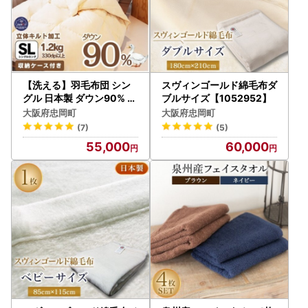
【洗える】羽毛布団 シン
スヴィンゴールド綿毛布ダ
グル 日本製 ダウン90% 1.
ブルサイズ【1052952】
2kg 無地クリーム抗菌防
大阪府忠岡町
大阪府忠岡町
臭防ダニ立体キルト【112
(7)
(5)
7741】
55,000
60,000