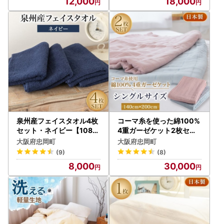
12,000
18,000
泉州産フェイスタオル4枚
コーマ糸を使った綿100%
セット・ネイビー【1082
4重ガーゼケット2枚セッ
356】
ト【1052954】
大阪府忠岡町
大阪府忠岡町
(9)
(8)
8,000
30,000