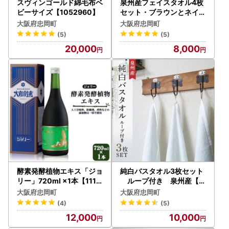
スヴィンゴールド綿毛布ベ
泉州産フェイスタオル4枚
ビーサイズ【1052960】
セット・ブラウンとネイビ
ー【1082360】
大阪府忠岡町
大阪府忠岡町
(5)
(5)
20,000
8,000
酵素発酵植物エキス「ジョ
純白バスタオル3枚セット
リー」720ml ×1本【1114
ループ付き 泉州産【1
965】
052959】
大阪府忠岡町
大阪府忠岡町
(4)
(5)
12,000
10,000