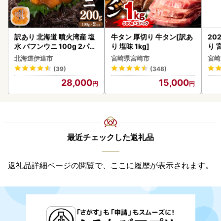
訳あり 北海道 噴火湾産 塩
牛タン 厚切り 牛タン[訳あ
20
水 バフンウニ 100g 2パッ
り 塩味 1kg]
り 
ク 計200g 《アフター保証
C32
北海道伊達市
宮崎県宮崎市
宮崎
付き》うに ウニ 雲丹 海鮮
(39)
(348)
海の幸 魚介類 ウニ丼 お寿
28,000
15,000
司 濃厚 無添加 産地直送 お
取り寄せ 山村水産 送料無
料
最近チェックした返礼品
返礼品詳細ページの閲覧で、ここに履歴が表示されます。