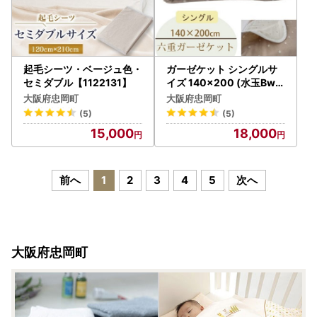
起毛シーツ・ベージュ色・
ガーゼケット シングルサ
セミダブル【1122131】
イズ 140×200 (水玉Bw)
【1340115】
大阪府忠岡町
大阪府忠岡町
(5)
(5)
15,000
18,000
前へ
1
2
3
4
5
次へ
大阪府忠岡町