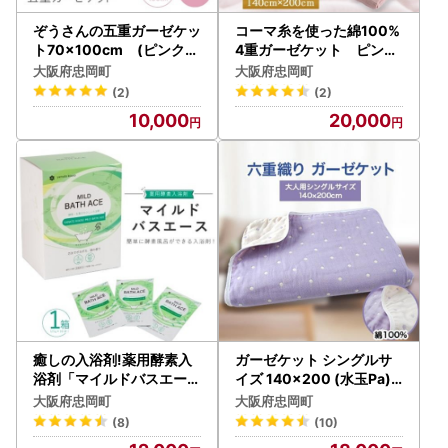
ぞうさんの五重ガーゼケッ
コーマ糸を使った綿100%
ト70×100cm (ピンク)
4重ガーゼケット ピンク
【1051179】
【1052955】
大阪府忠岡町
大阪府忠岡町
(2)
(2)
10,000
20,000
癒しの入浴剤!薬用酵素入
ガーゼケット シングルサ
浴剤「マイルドバスエース
イズ 140×200 (水玉Pa)
」1箱(25g×30包)【1116
【1078347】
大阪府忠岡町
大阪府忠岡町
956】
(8)
(10)