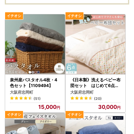
泉州産バスタオル4枚・4
《日本製》洗えるベビー布
色セット【1109494】
団セット はじめて6点セ
ット (ベージュ)【10511
大阪府忠岡町
大阪府忠岡町
64】
(51)
(20)
15,000
30,000