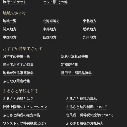
旅行・チケット
セット類 その他
地域でさがす
地域一覧
北海道地方
東北地方
関東地方
中部地方
近畿地方
中国地方
四国地方
九州地方
おすすめ特集でさがす
おすすめ特集一覧
訳あり返礼品特集
担当者おすすめ特集
定期便特集
地元が誇る家電特集
日用品・消耗品特集
ふるなび限定特集
ふるさと納税を知る
ふるさと納税とは？
ふるさと納税の流れ
控除上限額シミュレーション
ふるさと納税制度について
ふるさと納税の確定申告
住民税・所得税の控除について
ワンストップ特例制度とは？
ふるさと納税のお礼特典