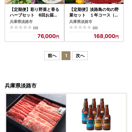
【定期便】彩り野菜と香る
【定期便】淡路島の旬の野
ハーブセット 6回お届け
菜セット １年コース（月
野菜
１回×１２回） 野菜詰め
兵庫県淡路市
兵庫県淡路市
合わせ
(0)
(0)
76,000
168,000
前へ
1
次へ
兵庫県淡路市