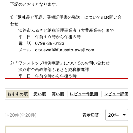
下記のとおりとなります。
1)「返礼品と配送、受領証明書の発送」についてのお問い合
わせ
淡路市ふるさと納税管理事業者（大豊産業㈱）まで
平 日：午前１０時から午後５時
電 話：0799-38-6133
メール：city.awaji@furusato-awaji.com
2)「ワンストップ特例申請」についてのお問い合わせ
淡路市企画政策部ふるさと納税推進課
平 日：午前９時から午後５時
電 話：0799-64-2534 ＦＡＸ：0799-64-2531
メール：awaji_furusato@city.awaji.lg.jp
おすすめ順
安い順
高い順
レビュー件数順
レビュー評価順
【淡路市夢と未来へのふるさと寄附金の活用報告について】
1
~
20
件(全
20
件)
表示切替：
令和６年度に淡路市夢と未来へのふるさと寄付金を活用して
実施した事業について、ご報告いたします。
詳細は下記をご確認ください。