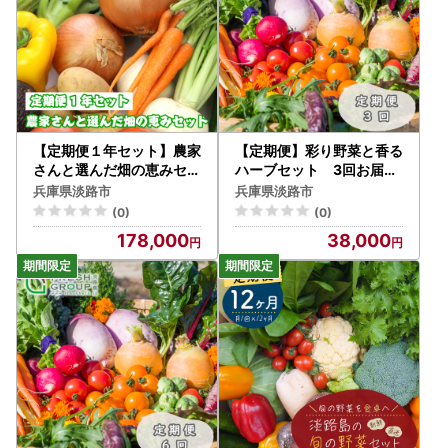
【定期便１年セット】農家
【定期便】彩り野菜と香る
さんと選んだ畑の恵みセッ
ハーブセット 3回お届け
ト 野菜詰め合わせ
野菜
兵庫県淡路市
兵庫県淡路市
(0)
(0)
178,000
38,000