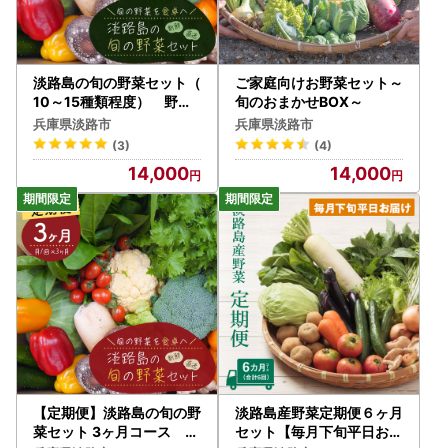
淡路島の旬の野菜セット（
ご家庭向けお野菜セット～
10～15種類程度） 野菜
旬のおまかせBOX～
詰め合わせ
兵庫県淡路市
兵庫県淡路市
(3)
(4)
14,000
14,000
【定期便】淡路島の旬の野
淡路島産野菜定期便６ヶ月
菜セット 3ヶ月コース 野
セット【毎月下旬平日お届