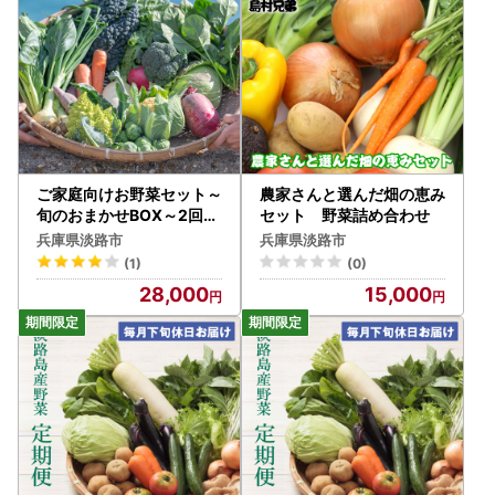
ご家庭向けお野菜セット～
農家さんと選んだ畑の恵み
旬のおまかせBOX～2回お
セット 野菜詰め合わせ
届け
兵庫県淡路市
兵庫県淡路市
(1)
(0)
28,000
15,000