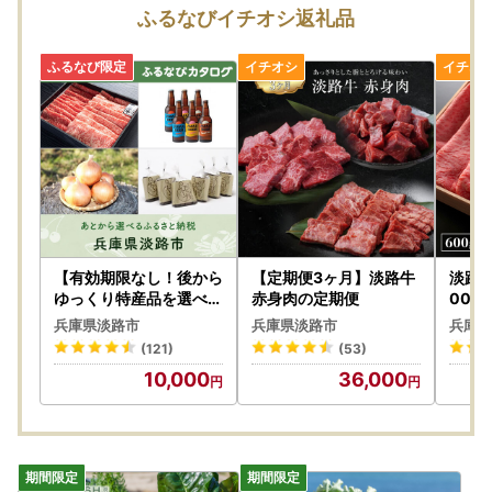
https://www.city.awaji.lg.jp/uploaded/life/52844_17501
ふるなびイチオシ返礼品
1_misc.pdf
【有効期限なし！後から
【定期便3ヶ月】淡路牛
淡路
ゆっくり特産品を選べる
赤身肉の定期便
00g
】兵庫県淡路市カタログ
礼品】
兵庫県淡路市
兵庫県淡路市
兵庫県
ポイント
(121)
(53)
10,000
36,000