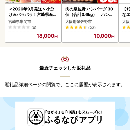
＜2026年9月発送＞小分
肉の泉佐野 ハンバーグ 30
【1
け＆パラパラ！宮崎県産鶏
個（合計3.6kg）｜ハンバ
なエ
ももカット合計3kg_K043
ーグ 訳あり 黒毛和牛×なに
宮崎県串間市
大阪府泉佐野市
大阪
-009-2609
わポーク
(0)
(22)
18,000
10,000
最近チェックした返礼品
返礼品詳細ページの閲覧で、ここに履歴が表示されます。