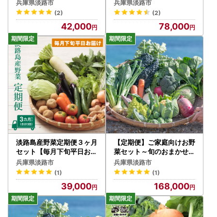
菜詰め合わせ
け】
兵庫県淡路市
兵庫県淡路市
(2)
(2)
42,000
78,000
淡路島産野菜定期便３ヶ月
【定期便】ご家庭向けお野
セット【毎月下旬平日お届
菜セット～旬のおまかせB
け】
OX～毎月12回分（1年間
兵庫県淡路市
兵庫県淡路市
）
(1)
(1)
39,000
168,000