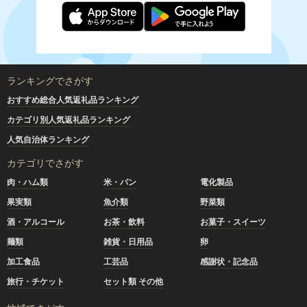
ランキングでさがす
おすすめ総合人気返礼品ランキング
カテゴリ別人気返礼品ランキング
人気自治体ランキング
カテゴリでさがす
肉・ハム類
米・パン
電化製品
果実類
魚介類
野菜類
酒・アルコール
お茶・飲料
お菓子・スイーツ
麺類
雑貨・日用品
卵
加工食品
工芸品
感謝状・記念品
旅行・チケット
セット類 その他