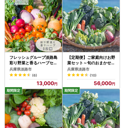
フレッシュグループ淡路島
【定期便】ご家庭向けお野
彩り野菜と香るハーブセッ
菜セット～旬のおまかせB
ト 野菜
OX～春夏秋冬4回分
兵庫県淡路市
兵庫県淡路市
(6)
(10)
13,000
56,000