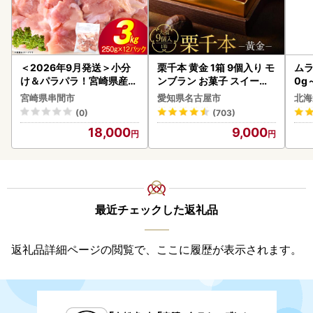
＜2026年9月発送＞小分
栗千本 黄金 1箱 9個入り モ
ムラ
け＆パラパラ！宮崎県産鶏
ンブラン お菓子 スイーツ
0g
ももカット合計3kg_K043
デザート モンブラン 人気
宮崎県串間市
愛知県名古屋市
北海
-009-2609
(0)
(703)
18,000
9,000
最近チェックした返礼品
返礼品詳細ページの閲覧で、ここに履歴が表示されます。