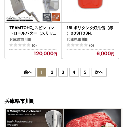
TEAMTOHO_スピンコン
18Lポリタンク灯油缶（赤
トロールパター（スリット
）003IT03N.
入）ヘッドカバー付 東邦
兵庫県市川町
兵庫県市川町
ゴルフ 120BF01N.
(0)
(0)
120,000
6,000
前へ
1
2
3
4
5
次へ
兵庫県市川町