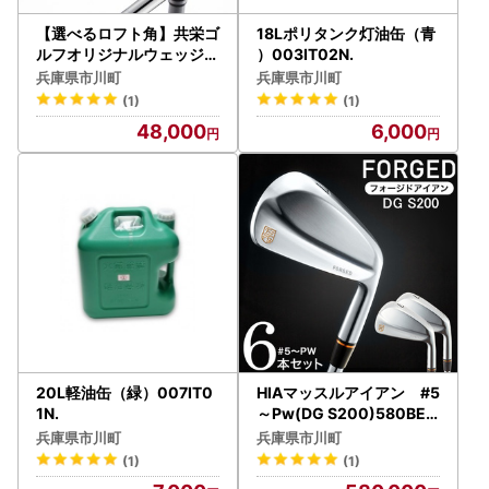
【選べるロフト角】共栄ゴ
18Lポリタンク灯油缶（青
ルフオリジナルウェッジ（
）003IT02N.
ヘッド粗仕上げ）048BA
兵庫県市川町
兵庫県市川町
04N.
(1)
(1)
48,000
6,000
20L軽油缶（緑）007IT0
HIAマッスルアイアン #5
1N.
～Pw(DG S200)580BE0
1N.／軟鉄鍛造 フォージド
兵庫県市川町
兵庫県市川町
アイアン 国産 ゴルフクラ
(1)
(1)
ブ