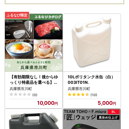
鶏卵 タマゴ 卵焼き TKG
ゃぶ 
6か月 定期便
き焼き
凍
【有効期限なし！後からゆ
10Lポリタンク水缶（白）
っくり特産品を選べる】兵
003IT01N.
庫県市川町カタログポイン
兵庫県市川町
兵庫県市川町
ト
(0)
(10)
10,000
5,000