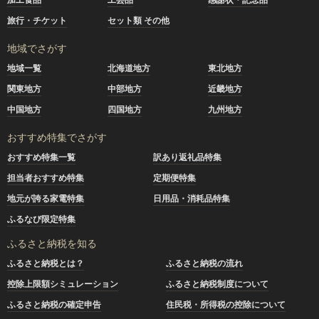
旅行・チケット
セット類 その他
地域でさがす
地域一覧
北海道地方
東北地方
関東地方
中部地方
近畿地方
中国地方
四国地方
九州地方
おすすめ特集でさがす
おすすめ特集一覧
訳あり返礼品特集
担当者おすすめ特集
定期便特集
地元が誇る家電特集
日用品・消耗品特集
ふるなび限定特集
ふるさと納税を知る
ふるさと納税とは？
ふるさと納税の流れ
控除上限額シミュレーション
ふるさと納税制度について
ふるさと納税の確定申告
住民税・所得税の控除について