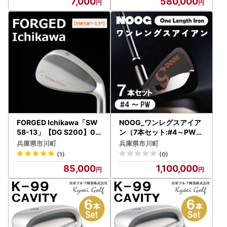
7,000
580,000
FORGED Ichikawa「SW
NOOG_ワンレグスアイア
58-13」【DG S200】08
ン（7本セット:#4～PW).1
5HB01N.／ゴルフ ゴルフ
10BA01N
兵庫県市川町
兵庫県市川町
クラブ ウェッジ
(1)
(0)
85,000
1,100,000