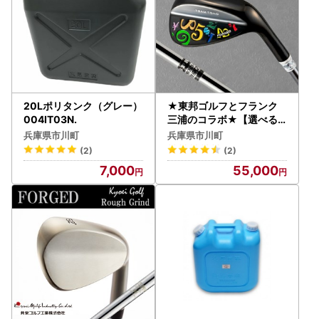
20Lポリタンク（グレー）
★東邦ゴルフとフランク
004IT03N.
三浦のコラボ★【選べる
ロフト角】TEAMTOHO×
兵庫県市川町
兵庫県市川町
F.miuraコラボ「匠」ロイ
(2)
(2)
ヤルウェッジ（カラフル）
7,000
55,000
055BF03N.