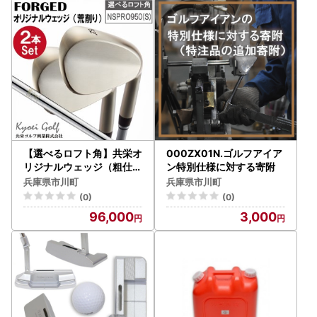
【選べるロフト角】共栄オ
000ZX01N.ゴルフアイア
リジナルウェッジ（粗仕上
ン特別仕様に対する寄附
げ）2本セット 096BA0
兵庫県市川町
兵庫県市川町
1N.
(0)
(0)
96,000
3,000