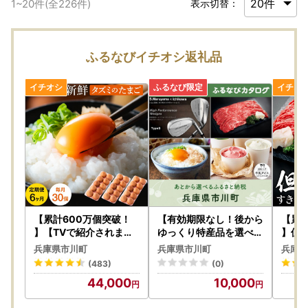
1
~
20
件(全
226
件)
表示切替：
ふるなびイチオシ返礼品
【累計600万個突破！
【有効期限なし！後から
【累
】【TVで紹介されまし
ゆっくり特産品を選べる
】但馬
た】【定期便】タズミの
】兵庫県市川町カタログ
き用（
兵庫県市川町
兵庫県市川町
兵庫県
卵(30個×6ヶ月)044AB
ポイント
ｇ 0
(483)
(0)
01N.／こだわり卵 市川
焼き 
44,000
10,000
町産 兵庫県産 たまご た
ちかわ
まごかけご飯 玉子 生卵
肉 国