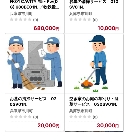
FK01 CAVITY #5～Pw(D
お墓の清掃サービス 010
G) 680BE01N. ／軟鉄鍛
SV01N.
造 フォージド アイアン 国
兵庫県市川町
兵庫県市川町
産 ゴルフクラブ
(0)
(0)
680,000
10,000
お墓の清掃サービス 02
空き家のお庭の草刈り・除
0SV01N.
草サービス 030SV01N.
兵庫県市川町
兵庫県市川町
(0)
(0)
20,000
30,000