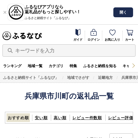
ふるなびアプリなら
返礼品がもっと探しやすい！
開く
ふるさと納税サイト「ふるなび」
ガイド
ログイン
お気に入り
カート
キーワードを入力
ランキング
地域一覧
カテゴリ
特集
ふるさと納税を知る
キャンペ
ふるさと納税サイト「ふるなび」
地域でさがす
近畿地方
兵庫県市
兵庫県市川町の返礼品一覧
おすすめ順
安い順
高い順
レビュー件数順
レビュー評価順