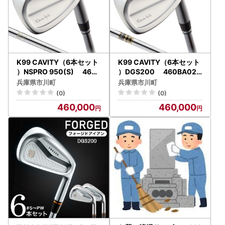
K99 CAVITY（6本セット
K99 CAVITY（6本セット
）NSPRO 950(S) 460B
）DGS200 460BA02N
A01N.／軟鉄鍛造 フォー
.／軟鉄鍛造 フォージド ア
兵庫県市川町
兵庫県市川町
ジド アイアン 国産 ゴルフ
イアン 国産 ゴルフクラブ
(0)
(0)
クラブ
460,000
460,000