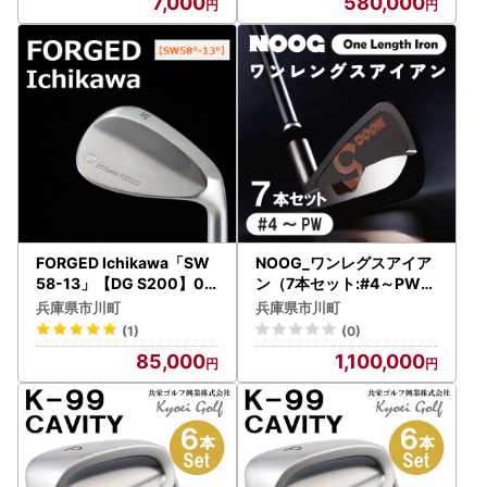
7,000
580,000
FORGED Ichikawa「SW
NOOG_ワンレグスアイア
58-13」【DG S200】08
ン（7本セット:#4～PW).1
5HB01N.／ゴルフ ゴルフ
10BA01N
兵庫県市川町
兵庫県市川町
クラブ ウェッジ
(1)
(0)
85,000
1,100,000