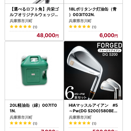
【選べるロフト角】共栄ゴ
18Lポリタンク灯油缶（青
ルフオリジナルウェッジ（
）003IT02N.
ヘッド粗仕上げ）048BA
兵庫県市川町
兵庫県市川町
04N.
(1)
(1)
48,000
6,000
20L軽油缶（緑）007IT0
HIAマッスルアイアン #5
1N.
～Pw(DG S200)580BE0
1N.／軟鉄鍛造 フォージド
兵庫県市川町
兵庫県市川町
アイアン 国産 ゴルフクラ
(1)
(1)
ブ