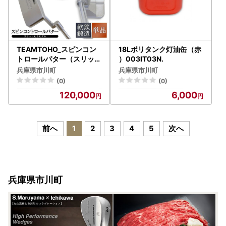
TEAMTOHO_スピンコン
18Lポリタンク灯油缶（赤
トロールパター（スリット
）003IT03N.
入）ヘッドカバー付 東邦
兵庫県市川町
兵庫県市川町
ゴルフ 120BF01N.
(0)
(0)
120,000
6,000
前へ
1
2
3
4
5
次へ
兵庫県市川町