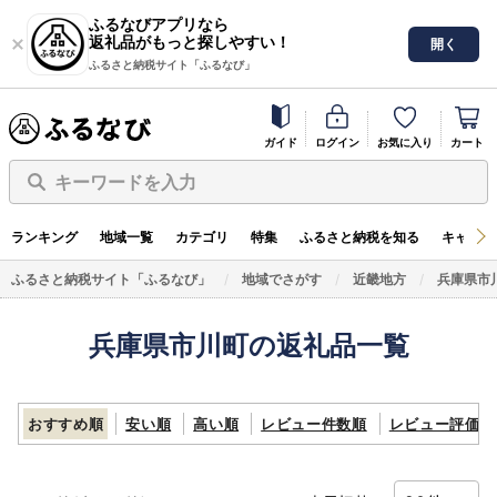
ふるなびアプリなら
返礼品がもっと探しやすい！
開く
ふるさと納税サイト「ふるなび」
ガイド
ログイン
お気に入り
カート
キーワードを入力
ランキング
地域一覧
カテゴリ
特集
ふるさと納税を知る
キャンペ
ふるさと納税サイト「ふるなび」
地域でさがす
近畿地方
兵庫県市
兵庫県市川町の返礼品一覧
おすすめ順
安い順
高い順
レビュー件数順
レビュー評価順