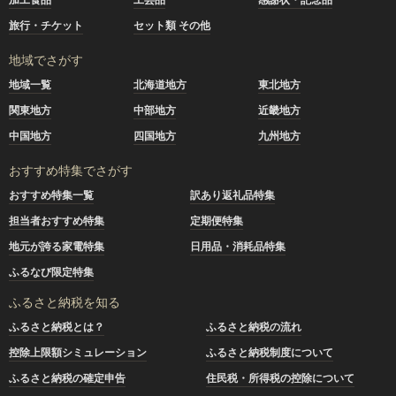
旅行・チケット
セット類 その他
地域でさがす
地域一覧
北海道地方
東北地方
関東地方
中部地方
近畿地方
中国地方
四国地方
九州地方
おすすめ特集でさがす
おすすめ特集一覧
訳あり返礼品特集
担当者おすすめ特集
定期便特集
地元が誇る家電特集
日用品・消耗品特集
ふるなび限定特集
ふるさと納税を知る
ふるさと納税とは？
ふるさと納税の流れ
控除上限額シミュレーション
ふるさと納税制度について
ふるさと納税の確定申告
住民税・所得税の控除について