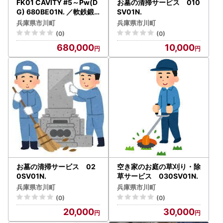
FK01 CAVITY #5～Pw(D
お墓の清掃サービス 010
G) 680BE01N. ／軟鉄鍛
SV01N.
造 フォージド アイアン 国
兵庫県市川町
兵庫県市川町
産 ゴルフクラブ
(0)
(0)
680,000
10,000
お墓の清掃サービス 02
空き家のお庭の草刈り・除
0SV01N.
草サービス 030SV01N.
兵庫県市川町
兵庫県市川町
(0)
(0)
20,000
30,000