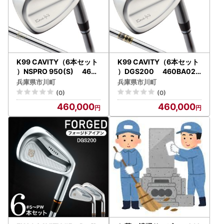
K99 CAVITY（6本セット
K99 CAVITY（6本セット
）NSPRO 950(S) 460B
）DGS200 460BA02N
A01N.／軟鉄鍛造 フォー
.／軟鉄鍛造 フォージド ア
兵庫県市川町
兵庫県市川町
ジド アイアン 国産 ゴルフ
イアン 国産 ゴルフクラブ
(0)
(0)
クラブ
460,000
460,000