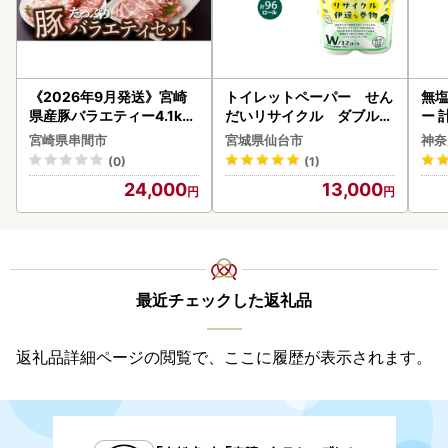
《2026年9月発送》宮崎
トイレットペーパー せん
無塩
県産豚バラエティー4.1kg
だいリサイクル ダブル9
ー 
セット_K033-057-2609
6ロール｜トイレット
】
宮崎県串間市
宮城県仙台市
神奈
(0)
(1)
24,000
13,000
最近チェックした返礼品
返礼品詳細ページの閲覧で、ここに履歴が表示されます。