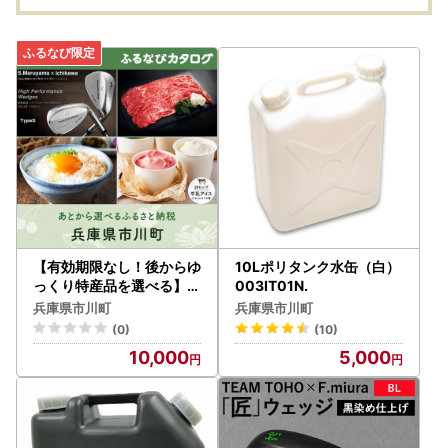
赤身 肉 冷凍 焼き肉用
卵 鶏卵 タマゴ 卵焼き T
ャンプ
KG 3か月 定期便
小分け
詰め合
お弁当
牛 経
【有効期限なし！後からゆ
10Lポリタンク水缶（白）
っくり特産品を選べる】兵
003IT01N.
庫県市川町カタログポイン
兵庫県市川町
兵庫県市川町
ト
(0)
(10)
10,000
5,000