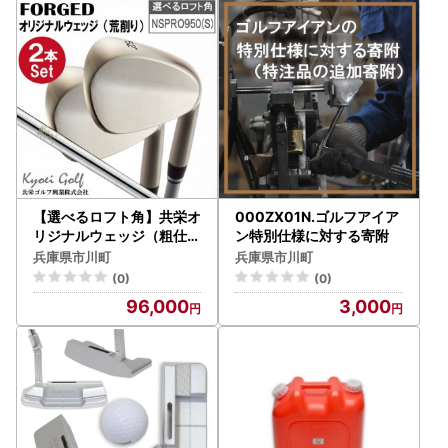
【選べるロフト角】共栄オ
000ZX01N.ゴルフアイア
リジナルウェッジ（粗仕上
ン特別仕様に対する寄附
げ）2本セット 096BA0
兵庫県市川町
兵庫県市川町
1N.
(0)
(0)
96,000
3,000