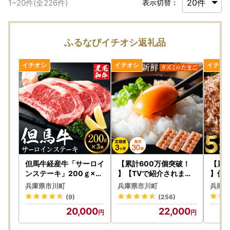
1
~
20
件(全
226
件)
表示切替：
ふるなびイチオシ返礼品
但馬牛経産牛「サーロイ
【累計600万個突破！
【累計
ンステーキ」200ｇ×3
】【TVで紹介されまし
】但
枚 020AA02N.／黒毛
た】【定期便】タズミの
グ（1
兵庫県市川町
兵庫県市川町
兵庫県
和牛 ステーキ肉 いちか
卵（30個×3ヶ月）022
A09
(9)
(256)
わ精肉店 経産牛 牛肉 国
AB01N.／こだわり卵 市
毛和牛
20,000
22,000
産 bbq バーベキュー 焼
川町産 兵庫県産 たまご
牛 和
肉 ステーキ サーロイン
たまごかけご飯 玉子 生
ぶ バ