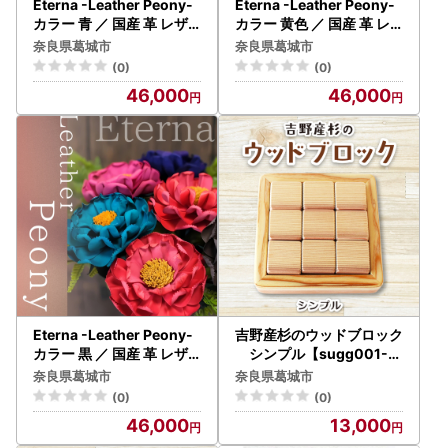
Eterna -Leather Peony-
Eterna -Leather Peony-
カラー 青 ／ 国産 革 レザ
カラー 黄色 ／ 国産 革 レ
ー ピオニー 造花 アートフ
ザー ピオニー 造花 アート
奈良県葛城市
奈良県葛城市
ラワー 小物 インテリア 記
フラワー 小物 インテリア
(0)
(0)
念日 プレゼント 奈良県 葛
記念日 プレゼント 奈良県
46,000
46,000
城市【area003-blue】
葛城市【area003-yellow
】
Eterna -Leather Peony-
吉野産杉のウッドブロック
カラー 黒 ／ 国産 革 レザ
シンプル【sugg001-1
ー ピオニー 造花 アートフ
】
奈良県葛城市
奈良県葛城市
ラワー 小物 インテリア 記
(0)
(0)
念日 プレゼント 奈良県 葛
46,000
13,000
城市【area003-black】