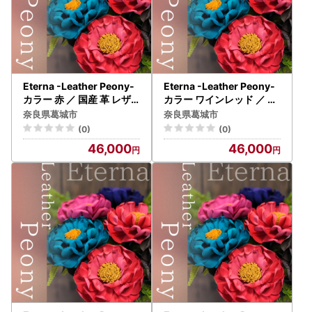
Eterna -Leather Peony-
Eterna -Leather Peony-
カラー 赤 ／ 国産 革 レザ
カラー ワインレッド ／ 国
ー ピオニー 造花 アートフ
産 革 レザー ピオニー 造花
奈良県葛城市
奈良県葛城市
ラワー 小物 インテリア 記
アートフラワー 小物 イン
(0)
(0)
念日 プレゼント 奈良県 葛
テリア 記念日 プレゼント
46,000
46,000
城市【area003-red】
奈良県 葛城市【area003-
winered】