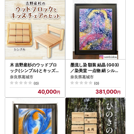
木 吉野産杉のウッドブロ
墨流し染 額装 結晶 (G03)
ック(シンプル)とキッズチ
／染美堂 一点物 絹 シルク
ェアのセット 奈良県 葛城
現代風 アート インテリア
奈良県葛城市
奈良県葛城市
市【sugg003-1】
幻想的 奈良県 葛城市【sn
(0)
(0)
bd015】
40,000
381,000