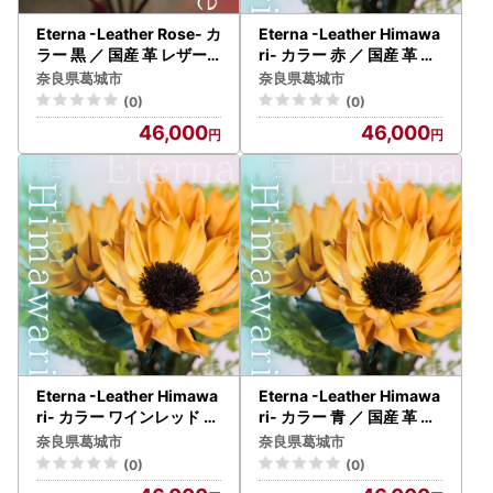
Eterna -Leather Rose- カ
Eterna -Leather Himawa
ラー 黒 ／ 国産 革 レザー
ri- カラー 赤 ／ 国産 革 レ
ローズ バラ 造花 アートフ
ザー ひまわり 造花 アート
奈良県葛城市
奈良県葛城市
ラワー 小物 インテリア 記
フラワー 小物 インテリア
(0)
(0)
念日 プレゼント 奈良県 葛
記念日 プレゼント 奈良県
46,000
46,000
城市【area001-black】
葛城市【area002-red】
Eterna -Leather Himawa
Eterna -Leather Himawa
ri- カラー ワインレッド ／
ri- カラー 青 ／ 国産 革 レ
国産 革 レザー ひまわり 造
ザー ひまわり 造花 アート
奈良県葛城市
奈良県葛城市
花 アートフラワー 小物 イ
フラワー 小物 インテリア
(0)
(0)
ンテリア 記念日 プレゼン
記念日 プレゼント 奈良県