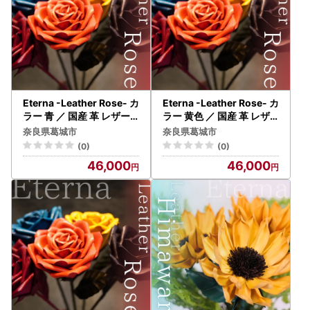
Eterna -Leather Rose- カ
Eterna -Leather Rose- カ
ラー 青 ／ 国産 革 レザー
ラー 黄色 ／ 国産 革 レザ
ローズ バラ 造花 アートフ
ー ローズ バラ 造花 アート
奈良県葛城市
奈良県葛城市
ラワー 小物 インテリア 記
フラワー 小物 インテリア
(0)
(0)
念日 プレゼント 奈良県 葛
記念日 プレゼント 奈良県
46,000
46,000
城市【area001-blue】
葛城市【area001-yellow
】