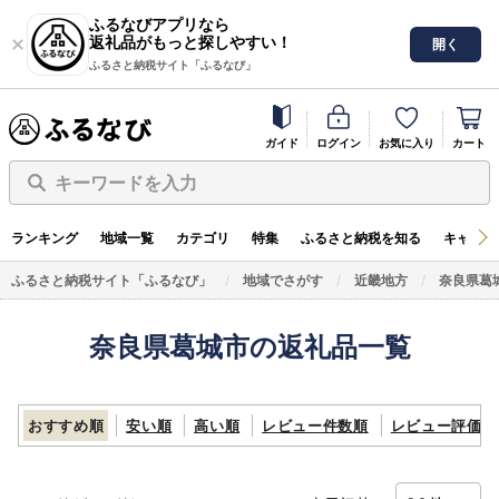
ふるなびアプリなら
返礼品がもっと探しやすい！
開く
ふるさと納税サイト「ふるなび」
ガイド
ログイン
お気に入り
カート
キーワードを入力
ランキング
地域一覧
カテゴリ
特集
ふるさと納税を知る
キャンペ
ふるさと納税サイト「ふるなび」
地域でさがす
近畿地方
奈良県葛
奈良県葛城市の返礼品一覧
おすすめ順
安い順
高い順
レビュー件数順
レビュー評価順