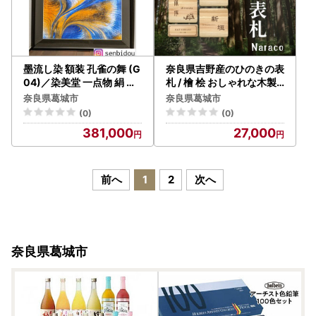
墨流し染 額装 孔雀の舞 (G
奈良県吉野産のひのきの表
04)／染美堂 一点物 絹 シ
札 / 檜 桧 おしゃれな木製
ルク 現代風 アート インテ
表札 戸建 玄関用 無垢材 n
奈良県葛城市
奈良県葛城市
リア 朱雀 抽象的 奈良県 葛
araco（ナラコ）【home
(0)
(0)
城市【snbd007】
001】
381,000
27,000
前へ
1
2
次へ
奈良県葛城市