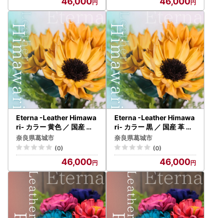
46,000
46,000
ト 奈良県 葛城市【area00
葛城市【area002-blue】
2-winered】
Eterna -Leather Himawa
Eterna -Leather Himawa
ri- カラー 黄色 ／ 国産 革
ri- カラー 黒 ／ 国産 革 レ
レザー ひまわり 造花 アー
ザー ひまわり 造花 アート
奈良県葛城市
奈良県葛城市
トフラワー 小物 インテリ
フラワー 小物 インテリア
(0)
(0)
ア 記念日 プレゼント 奈良
記念日 プレゼント 奈良県
46,000
46,000
県 葛城市【area002-yell
葛城市【area002-black
ow】
】