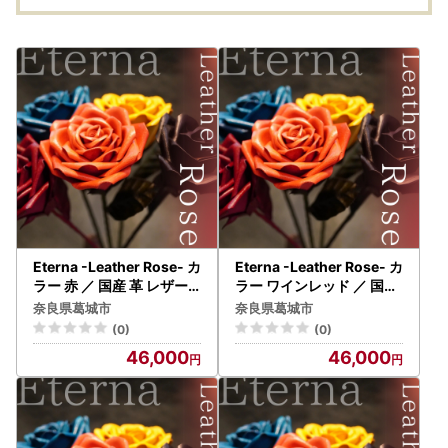
Eterna -Leather Rose- カ
Eterna -Leather Rose- カ
ラー 赤 ／ 国産 革 レザー
ラー ワインレッド ／ 国産
ローズ バラ 造花 アートフ
革 レザー ローズ バラ 造花
奈良県葛城市
奈良県葛城市
ラワー 小物 インテリア 記
アートフラワー 小物 イン
(0)
(0)
念日 プレゼント 奈良県 葛
テリア 記念日 プレゼント
46,000
46,000
城市【area001-red】
奈良県 葛城市【area001-
winered】