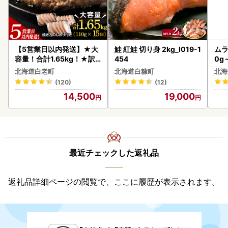
【5営業日以内発送】★大
鮭 紅鮭 切り身 2kg_I019-1
ムラ
容量！合計1.65kg！★訳
454
0g
あり・牛の里ビーフハンバ
北海道白老町
北海道白糠町
北海
ーグ(110ｇ5枚入）×3 AG
(120)
(12)
058
14,500
19,000
最近チェックした返礼品
返礼品詳細ページの閲覧で、ここに履歴が表示されます。