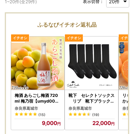
1
~
20
件(全
29
件)
表示切替：
ふるなびイチオシ返礼品
梅酒 あらごし梅酒 720
靴下 セレクトソックス
リキュ
ml 梅乃宿【umyd004A
リブ 靴下ブラック5
かんリ
】
足組【mika017】
梅乃宿
奈良県葛城市
奈良県葛城市
奈良県
(15)
(19)
9,000
22,000