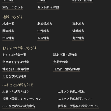
旅行・チケット
セット類 その他
地域でさがす
地域一覧
北海道地方
東北地方
関東地方
中部地方
近畿地方
中国地方
四国地方
九州地方
おすすめ特集でさがす
おすすめ特集一覧
訳あり返礼品特集
担当者おすすめ特集
定期便特集
地元が誇る家電特集
日用品・消耗品特集
ふるなび限定特集
ふるさと納税を知る
ふるさと納税とは？
ふるさと納税の流れ
控除上限額シミュレーション
ふるさと納税制度について
ふるさと納税の確定申告
住民税・所得税の控除について