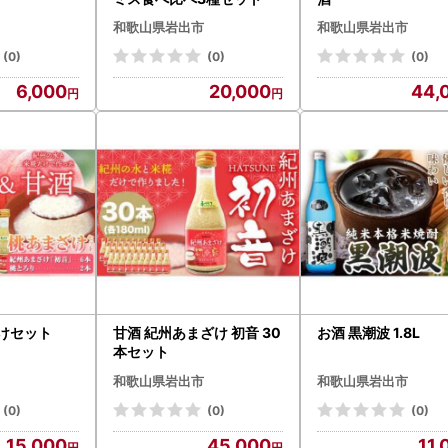
和歌山県岩出市
和歌山県岩出市
(0)
(0)
(0)
6,000
20,000
44,
けセット
甘酒 紀州あまざけ 初音 30
お酒 黒潮波 1.8L
本セット
和歌山県岩出市
和歌山県岩出市
(0)
(0)
(0)
15,000
45,000
11,