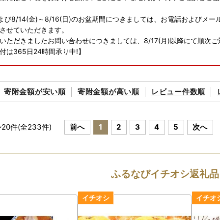
火)および8/14(金)～8/16(日)のお盆期間につきましては、お電話およ
させていただきます。
いただきましたお問い合わせにつきましては、8/17(月)以降にて順次
付は365日24時間承り中!】
寄附金額が
安い順
寄附金額が
高い順
レビュー件数順
~
20
件(全
233
件)
前へ
1
2
3
4
5
次へ
ふるなびイチオシ返礼品