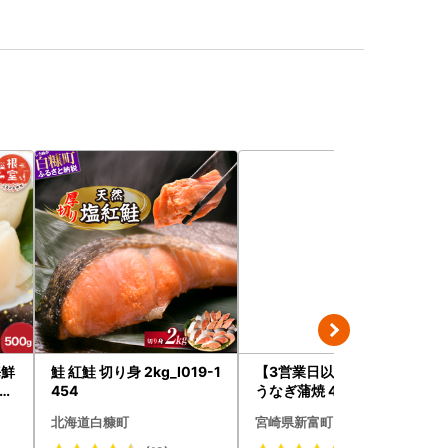
海鮮
鮭 紅鮭 切り身 2kg_I019-1
【3営業日以内出荷】特大
たて
454
うなぎ蒲焼 4尾 無頭 840g
以上 C388-840-3D
北海道白糠町
宮崎県新富町