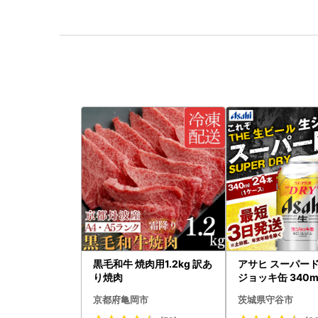
黒毛和牛 焼肉用1.2kg 訳あ
アサヒ スーパード
り焼肉
ジョッキ缶 340ml
(1ケース) ＜茨城工場＞ 缶
京都府亀岡市
茨城県守谷市
ビール お酒 Asah