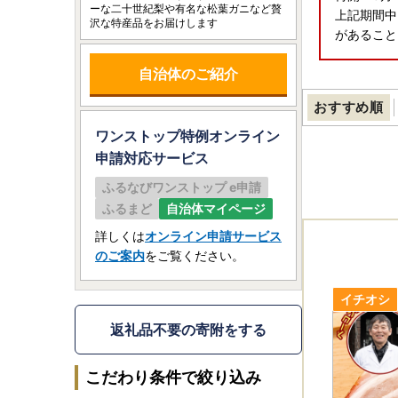
ーな二十世紀梨や有名な松葉ガニなど贅
上記期間中
沢な特産品をお届けします
があること
自治体のご紹介
おすすめ順
ワンストップ特例オンライン
申請
対応サービス
ふるなびワンストップ e申請
ふるまど
自治体マイページ
詳しくは
オンライン申請サービス
のご案内
をご覧ください。
返礼品不要の寄附をする
こだわり条件で絞り込み