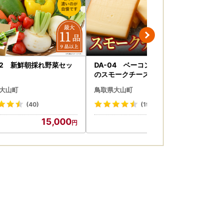
02 新鮮朝採れ野菜セッ
DA-04 ベーコン屋のオヤジ
HA
のスモークチーズ(約450g)
大
大山町
鳥取県大山町
鳥
(40)
(19)
15,000
15,000