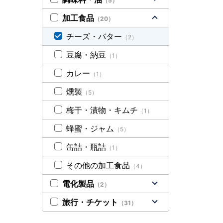
（5）
加工食品
（20）
チーズ・バター
（2）
豆腐・納豆
（1）
カレー
（1）
燻製
（5）
梅干・漬物・キムチ
（1）
蜂蜜・ジャム
（5）
缶詰・瓶詰
（1）
その他の加工食品
（4）
電化製品
（2）
旅行・チケット
（31）