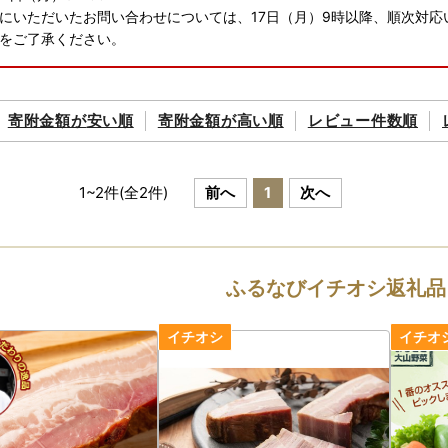
にいただいたお問い合わせについては、17日（月）9時以降、順次対
をご了承ください。
寄附金額が
安い順
寄附金額が
高い順
レビュー件数順
1
~
2
件(全
2
件)
前へ
1
次へ
ふるなびイチオシ返礼品