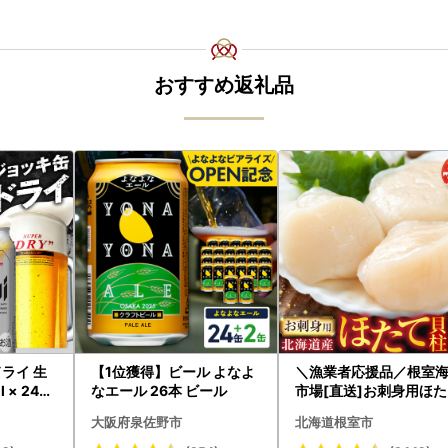
おすすめ返礼品
ライ 生
【1位獲得】ビール よなよ
＼漁業者応援品／根室
 × 24本
なエール 26本 ビール
市場[直送]お刺身用ほ
貝柱500g A-28002
大阪府泉佐野市
北海道根室市
i 守谷市