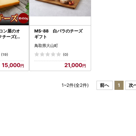
ーコン屋のオ
MS-88 白バラのチーズ
チーズ(約4
ギフト
鳥取県大山町
(19)
(0)
15,000
21,000
1
~
2
件(全
2
件)
前へ
1
次