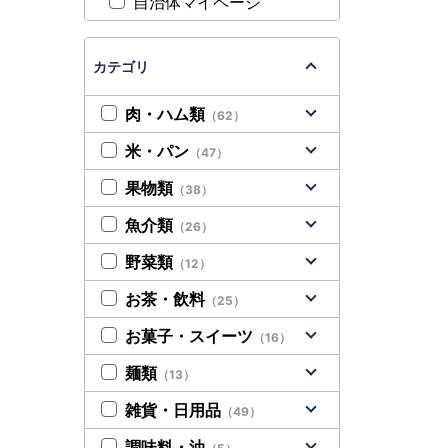
自治体マイページ
カテゴリ
肉・ハム類
（62）
米・パン
（47）
果物類
（38）
魚介類
（26）
野菜類
（12）
お茶・飲料
（25）
お菓子・スイーツ
（16）
麺類
（13）
雑貨・日用品
（49）
調味料・油