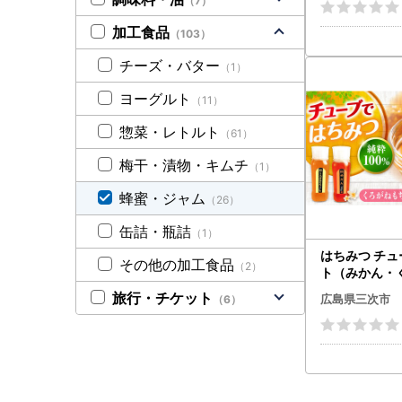
（7）
加工食品
（103）
チーズ・バター
（1）
ヨーグルト
（11）
惣菜・レトルト
（61）
梅干・漬物・キムチ
（1）
蜂蜜・ジャム
（26）
缶詰・瓶詰
（1）
はちみつ チュ
その他の加工食品
（2）
ト（みかん・
）各250g [AP
旅行・チケット
広島県三次市
（6）
ちみつ