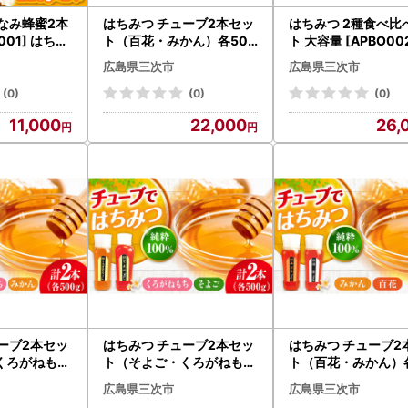
なみ蜂蜜2本
はちみつ チューブ2本セッ
はちみつ 2種食べ比
001] はちみ
ト（百花・みかん）各500
ト 大容量 [APBO002
g [APBO003] はちみつ
ちみつ
広島県三次市
広島県三次市
(0)
(0)
(0)
11,000
22,000
26,
ーブ2本セッ
はちみつ チューブ2本セッ
はちみつ チューブ2
くろがねもち
ト（そよご・くろがねもち
ト（百花・みかん）各
PBO007] は
）各500g [APBO008] は
g [APBO009] は
広島県三次市
広島県三次市
ちみつ