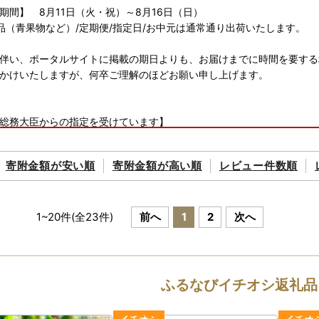
期間】 8月11日（火・祝）～8月16日（日）
品（青果物など）/定期便/指定日/お中元は通常通り出荷いたします。
伴い、ポータルサイトに掲載の期日よりも、お届けまでに時間を要する
かけいたしますが、何卒ご理解のほどお願い申し上げます。
総務大臣からの指定を受けています】
ふるさと納税の対象団体」として総務大臣から指定を受けています。
9月26日付け総務大臣通知(総税市第97号）による）
寄附金額が
安い順
寄附金額が
高い順
レビュー件数順
した場合、税制上の特例控除を受けることができます。
期間】令和7年10月1日から令和8年9月30日まで
1
~
20
件(全
23
件)
前へ
1
2
次へ
送について】
別に2週間程度で発送いたします。
ストップ特例申請書はご要望の寄附者様のみ同封いたします。
ふるなびイチオシ返礼品
請手順は、お送りする書類をご確認くださいませ。
バーカードをお持ちでない方は、申請書のご提出（郵送）が必要となり