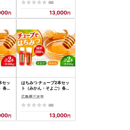
(0)
000
13,000
本セッ
はちみつ チューブ2本セッ
）各5
ト（みかん・そよご）各2
はちみ
50g [APBO012] はちみつ
広島県三次市
(0)
000
13,000