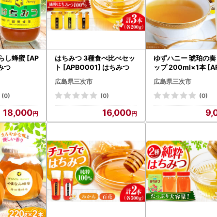
6875‐5835
shi@steamship.co.jp
00-17:00
、年末年始を除く)
らし蜂蜜 [AP
はちみつ 3種食べ比べセッ
ゆずハニー 琥珀の奏
ちみつ
ト [APBO001] はちみつ
ップ 200ml×1本 [A
05] ゆず茶
広島県三次市
広島県三次市
(0)
(0)
(0)
18,000
16,000
9,