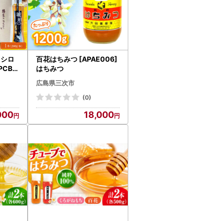
 シロ
百花はちみつ [APAE006]
PCB0
はちみつ
広島県三次市
(0)
000
18,000