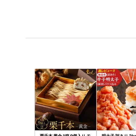
栗千本 黄金 1箱 9個入り モ
明太子 訳あり 2k