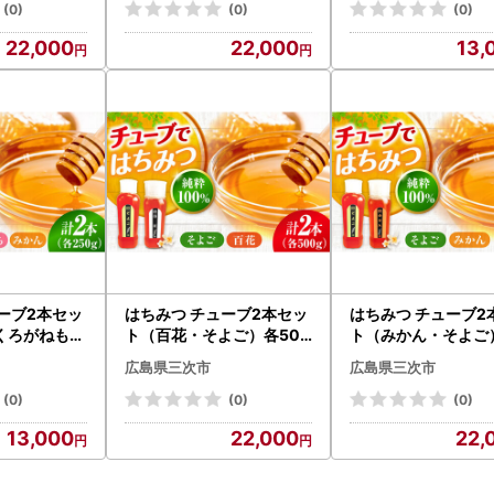
(0)
(0)
(0)
22,000
22,000
13,
ーブ2本セッ
はちみつ チューブ2本セッ
はちみつ チューブ2
くろがねもち
ト（百花・そよご）各500
ト（みかん・そよご
BO013] は
g [APBO004] はちみつ
00g [APBO006] 
広島県三次市
広島県三次市
つ
(0)
(0)
(0)
13,000
22,000
22,