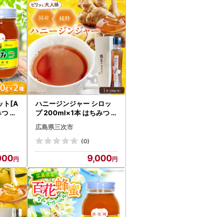
ださい。原則、再送はいたしかねます。
下記記載の『三次市ふるさと納税お問い合わせ
ります。
ット[A
ハニージンジャー シロッ
みつ 蜂
プ 200ml×1本 はちみつ [
APCB006]
広島県三次市
絡、各種お問い合わせ、寄附の使い道のお知ら
。
(0)
。
000
9,000
るメールにおいて、システム上一部のメールソ