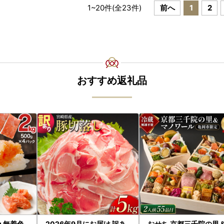
1
~
20
件(全
23
件)
前へ
1
2
おすすめ返礼品
g 無着色
2026年9月にお届け 訳あ
おせち 京都三千院の里