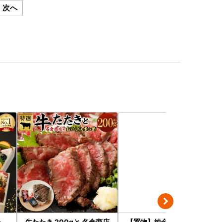
次へ
＆
牛たたき 200gと 名倉商店
【置物】純金製(Ｋ２４) 富