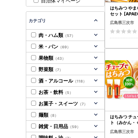
自治体マイページ
はちみつ やま
セット [APAE
つ
カテゴリ
広島県三次市
肉・ハム類
（57）
米・パン
（69）
果物類
（43）
野菜類
（7）
酒・アルコール
（118）
お茶・飲料
（5）
お菓子・スイーツ
（7）
麺類
（8）
はちみつ チュ
ト（みかん・
雑貨・日用品
（59）
）各500g [A
広島県三次市
ちみつ
調味料・油