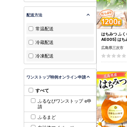
FAX：050‐
メール：miyo
配送方法
受付時間：9:
(土日・祝
常温配送
はちみつ ふく
AE005] は
冷蔵配送
広島県三次市
冷凍配送
ワンストップ特例オンライン申請
すべて
ふるなびワンストップ e申
請
ふるまど