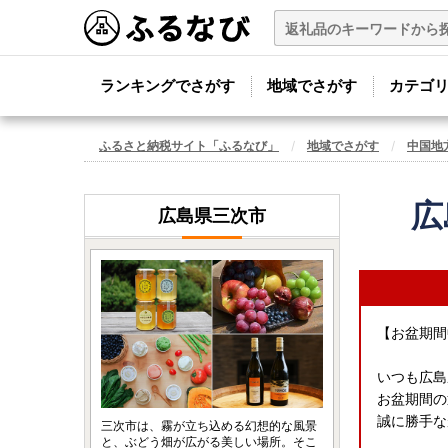
ランキングでさがす
地域でさがす
カテゴ
ふるさと納税サイト「ふるなび」
地域でさがす
中国地
広
広島県三次市
【お盆期間
いつも広島
お盆期間の
誠に勝手な
三次市は、霧が立ち込める幻想的な風景
と、ぶどう畑が広がる美しい場所。そこ