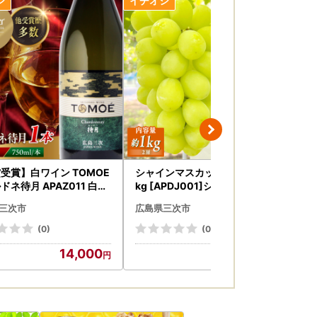
ます。
ンラインワンストップ申請」で迅速・便利に申
受賞】白ワイン TOMOE
シャインマスカット 家庭用 約1
ぶ
ドネ待月 APAZ011 白ワ
kg [APDJ001]シャインマスカ
かピ
ット
う
要事項を入力し登録。Web申請のみで完了
三次市
広島県三次市
広
(0)
(0)
14,000
10,000
可能です。 ※※