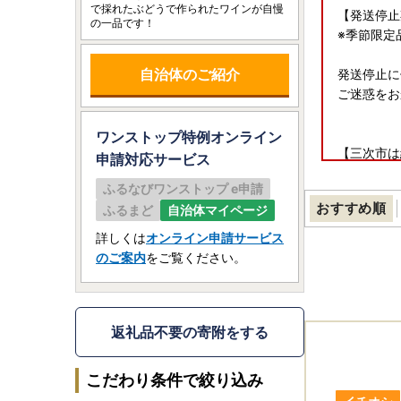
で採れたぶどうで作られたワインが自慢
【発送停止
の一品です！
※季節限定
自治体のご紹介
発送停止に
ご迷惑をお
ワンストップ特例オンライン
【三次市は
申請
対応サービス
三次市は「
ふるなびワンストップ e申請
（令和7年
おすすめ順
ふるまど
自治体マイページ
本市に寄附
詳しくは
オンライン申請サービス
【指定対象
のご案内
をご覧ください。
【書類の発
返礼品とは
返礼品不要の寄附をする
なお、ワン
※詳しい申
こだわり条件で絞り込み
※マイナン