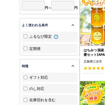
円～
円
【返礼品の
・長期不在
・万が一、
よく使われる条件
窓口』まで
ふるなび限定
※令和5年
転送の際
ご注文前
定期便
はちみつ 国産 
蜜セット[APA
【個人情報
みつ
広島県三次市
お寄せいた
特徴
せの広報等
返礼品発送
ギフト対応
※お名前に
フトにて文
のし対応
■お問合わ
三次市ふる
在庫切れを含む
TEL：050-