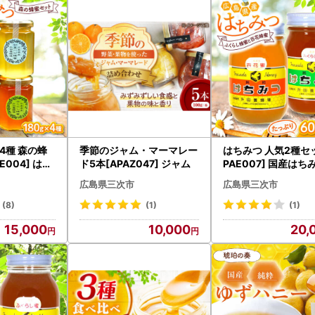
発送について】
などでお受け取りができない期間がある場合は、備考欄に必ずご入力く
返礼品のお届け時に破損や傷みなどの不具合があった場合は、速やかに
ご連絡ください。
6月1日発送分より、ヤマト運輸・転送サービスの有料化が発表されてお
はご注意ください。
に「お届け先」を必ずご確認ください。
4種 森の蜂
季節のジャム・マーマレー
はちみつ 人気2種セ
E004] はち
ド5本[APAZ047] ジャム
PAE007] 国産はち
の取り扱いについて】
蜜
広島県三次市
広島県三次市
だいた個人情報は、寄附金の受付、入金及び返礼品発送に係る確認・連
に利用するものであり、それ以外の目的で使用するものではありません
(8)
(1)
(1)
に関して、必要最低限の範囲において返礼品取扱い事業者に通知します
15,000
10,000
20,
旧字体または機種依存文字などが含まれている場合、当市からお送りす
字化けが発生する可能性がございます。何卒ご了承ください。
せ先■
さと納税お問い合わせ窓口
8893-3470