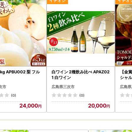
るワンストップ特例申請書に必要事項をご記入の上、ご返送をお願いし
ップ特例申請書送付先】
1
市十日市中二丁目8番1号
経営企画部秘書広報課 宛
バーカードをお持ちでワンストップ申請をご希望の方へ】
プ特例申請を完全オンラインで行えるサービス「自治体マイページでオ
す。
kg APBU002 梨 フル
白ワイン 2種飲み比べ APAZ02
【金賞
1 白ワイン
シャル
治体マイページへログイン
イン
ンラインワンストップ特例申請画面にて、マイナンバーカードを読み取り必
次市
広島県三次市
広島県
(0)
(0)
ましては、以下のURLをご確認ください。
24,000
20,000
イページURL＞
ypg.jp
市では、オンラインワンストップ申請、ワンストップ受付状況確認に対応
ラインワンストップ申請期限日：寄附をした【翌年1月10日】 ※※