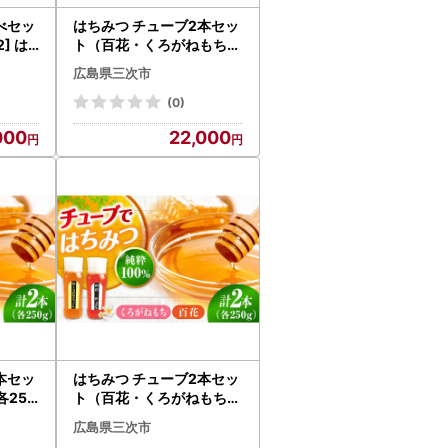
べセッ
はちみつ チューブ2本セッ
] は
ト（百花・くろがねもち）
各500g [APBO005] はち
広島県三次市
みつ
(0)
000
22,000
本セッ
はちみつ チューブ2本セッ
250
ト（百花・くろがねもち）
ちみつ
各250g [APBO011] はち
広島県三次市
みつ