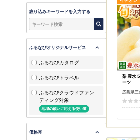
お送りす
絞り込みキーワードを入力する
【ワンスト
〒728-850
広島県三次
三次市役所
ふるなびオリジナルサービス
【マイナン
ふるなびカタログ
ワンストッ
請ができま
梨 豊水 5
ふるなびトラベル
ーツ
(1) 自
ふるなびクラウドファン
(2) オ
広島県三
ディング対象
詳細につき
地域の願いに応える使い道
＜自治体マ
https://m
※※ 三次
価格帯
※※ オン