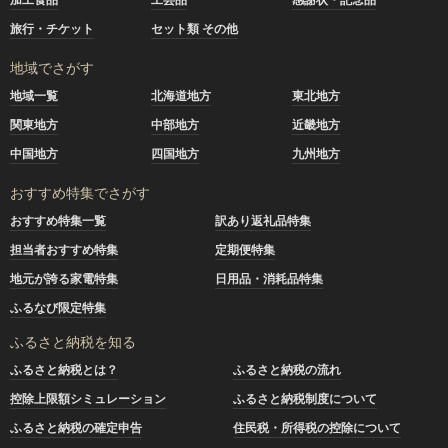
旅行・チケット
セット類 その他
地域でさがす
地域一覧
北海道地方
東北地方
関東地方
中部地方
近畿地方
中国地方
四国地方
九州地方
おすすめ特集でさがす
おすすめ特集一覧
訳あり返礼品特集
担当者おすすめ特集
定期便特集
地元が誇る家電特集
日用品・消耗品特集
ふるなび限定特集
ふるさと納税を知る
ふるさと納税とは？
ふるさと納税の流れ
控除上限額シミュレーション
ふるさと納税制度について
ふるさと納税の確定申告
住民税・所得税の控除について