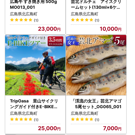
広島牛 すき焼き用 500g
芸北ドルチェ アイスクリ
MO013_001
ームセット(130ml×6ケ)
GE007_001
広島県北広島町
広島県北広島町
(1)
(1)
23,000
10,000
TripOasa 里山サイクリ
「渓流の女王」芸北アマゴ
ングガイド付きE-BIKEツ
5尾セット_OG065_001
アー 3.5時間（大人1名様
広島県北広島町
広島県北広島町
チケット）_OK028_001
(1)
(1)
25,000
7,000