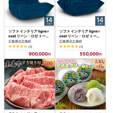
ソファ インテリア ligne r
ソファ インテリア ligne r
oset リーン・ロゼ トーゴ
oset リーン・ロゼ トーゴ
1人掛け （Hランク生地）
パフ （Hランク生地） オ
広島県北広島町
広島県北広島町
イス 家具 国産 送料無料_O
ットマン 家具 国産 送料無
(1)
(1)
D032_003
料_OD032_005
900,000
550,000