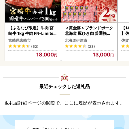
【ふるなび限定】牛肉 宮
＜黄金豚＞ブランドポーク
【1
崎牛 1kg 牛肉 FN-Limited
北海道 豚ひき肉 普通挽き
】佐
-VO
200g 10パック 計2kg
2個 
宮崎県宮崎市
北海道伊達市
佐賀
083
(52)
(23)
18,000
13,000
最近チェックした返礼品
返礼品詳細ページの閲覧で、ここに履歴が表示されます。