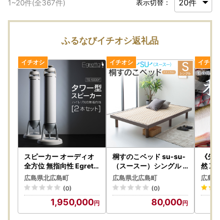
1
~
20
件(全
367
件)
表示切替：
ふるなびイチオシ返礼品
スピーカー オーディオ
桐すのこベッド su-su-
《先行
全方位 無指向性 Egretta
（スースー）シングル
然 冷
エグレッタ TS1000F ハ
源ベッド 高さ調整可能
鮎 広
広島県北広島町
広島県北広島町
広島県
イレゾ タワー型 オオア
ヘッドレス ベッドフレ
簗漁鮎
(0)
(0)
サ電子 アンプ非搭載 2
ーム シンプルデザイン
8_00
1,950,000
80,000
本1組_OE025_003
佐川急便対応 （カラー:
ナチュラル）_CH041_2