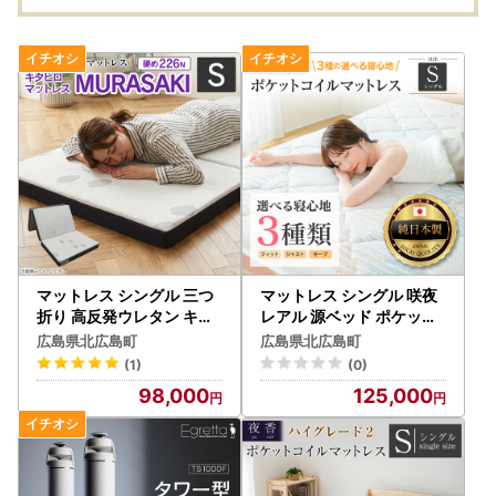
31
マットレス シングル 三つ
マットレス シングル 咲夜
折り 高反発ウレタン キタ
レアル 源ベッド ポケット
ヒロマットレス MURASA
コイル 6.7インチ 選べる3
広島県北広島町
広島県北広島町
KI 西日本イノアックオリ
種の寝心地 圧縮梱包 両面
(1)
(0)
ジナル カラーフォーム健
仕様_CH041_Rsg
98,000
125,000
康ショップ_NI040_030