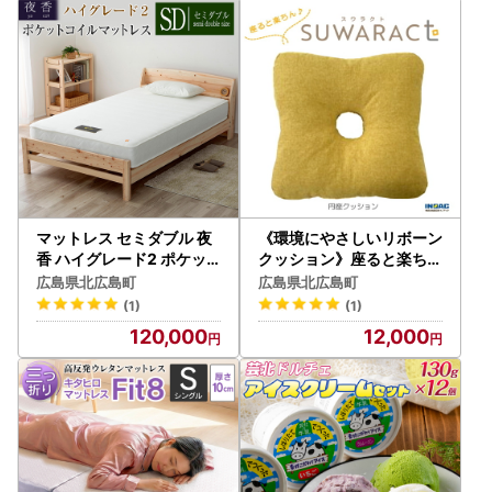
マットレス セミダブル 夜
《環境にやさしいリボーン
香 ハイグレード2 ポケッ
クッション》座ると楽ちん
トコイル 源ベッド 国産マ
SUWARACT(スワラクト)
広島県北広島町
広島県北広島町
ットレス 選べる3種の寝心
円座クッション イエロー
(1)
(1)
地 圧縮梱包 両面仕様_CH
NI040_023
120,000
12,000
041_Hsd