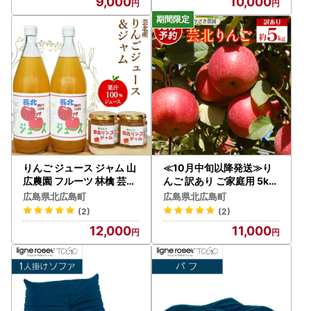
9,000
10,000
りんご ジュース ジャム 山
≪10月中旬以降発送≫り
広農園 フルーツ 林檎 芸北
んご 訳あり ご家庭用 5kg
リンゴ 詰め合わせ 国産 農
おかざき農園の芸北りんご
広島県北広島町
広島県北広島町
家直送_YA023_004
農家直送 秋ばえ 陽光 ぐん
(2)
(2)
ま名月 あいかの香り ふじ_
12,000
11,000
OK097_002