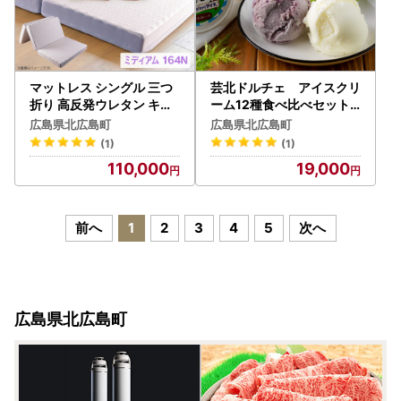
マットレス シングル 三つ
芸北ドルチェ アイスクリ
折り 高反発ウレタン キタ
ーム12種食べ比べセット(
ヒロマットレス Fit8 硬さ
130ml×12個) GE007_0
広島県北広島町
広島県北広島町
ミディアムタイプ 西日本
02
(1)
(1)
イノアックオリジナル カ
110,000
19,000
ラーフォーム健康ショップ
_NI040_017
前へ
1
2
3
4
5
次へ
広島県北広島町