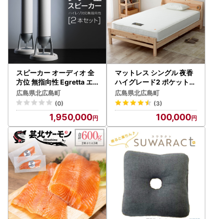
スピーカー オーディオ 全
マットレス シングル 夜香
方位 無指向性 Egretta エ
ハイグレード2 ポケットコ
グレッタ TS1000F ハイレ
イル 源ベッド 国産マット
広島県北広島町
広島県北広島町
ゾ タワー型 オオアサ電子
レス 選べる3種の寝心地
(0)
(3)
アンプ非搭載 2本1組_OE0
圧縮梱包 両面仕様_CH041
1,950,000
100,000
25_003
_Hsg