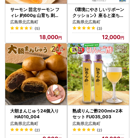
サーモン 芸北サーモン フ
《環境にやさしいリボーン
ィレ 約600g 山育ち 刺身
クッション》座ると楽ちん
生食 国産 皮つき 骨取り_O
SUWARACT(スワラクト)
広島県北広島町
広島県北広島町
G065_002
円座クッション グレー N
(5)
(3)
I040_025
18,000
12,000
大朝まんじゅう24個入り
熟成りんご酢200ml×2本
HA010_004
セット FU035_003
広島県北広島町
広島県北広島町
(2)
(2)