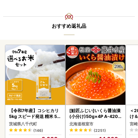
おすすめ返礼品
【令和7年産】コシヒカリ
[鮭匠ふじい]いくら醤油漬
＜2
5kg スピード発送 精米 5k
(小分け)50g×4P A-4209
け
g x 1袋 白米 茨城県 八千代
5
もも
茨城県八千代町
北海道根室市
宮崎
町
-00
(146)
(2251)