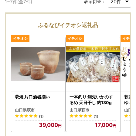
1
~
7
件(全
7
件)
表示切替：
ふるなびイチオシ返礼品
萩焼 片口酒器揃い
一本釣り 剣先いかのす
萩 調
るめ 天日干し 約130g
ゆ A
00ml
山口県萩市
山口県萩市
山口県
(1)
(1)
39,000
17,000