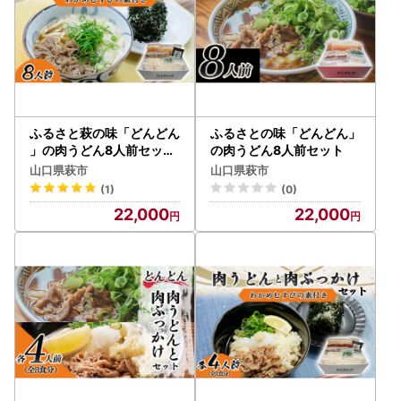
ふるさと萩の味「どんどん
ふるさとの味「どんどん」
」の肉うどん8人前セット
の肉うどん8人前セット
わかめむすびの素付き
山口県萩市
山口県萩市
(1)
(0)
22,000
22,000