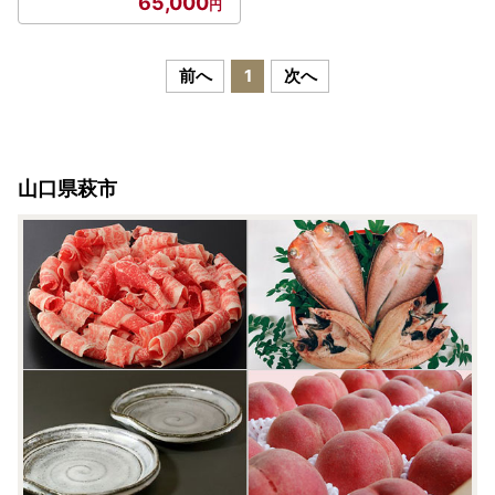
65,000
前へ
1
次へ
山口県萩市