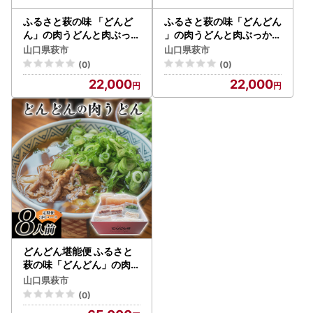
ふるさと萩の味 「どんど
ふるさと萩の味「どんどん
ん」の肉うどんと肉ぶっか
」の肉うどんと肉ぶっかけ
けうどん 各4人前セット（
うどん各4人前セット(全8
山口県萩市
山口県萩市
全8食分）
食分) わかめむすびの素付
(0)
(0)
き
22,000
22,000
どんどん堪能便 ふるさと
萩の味「どんどん」の肉う
どん8人前セット 定期便3
山口県萩市
回コース
(0)