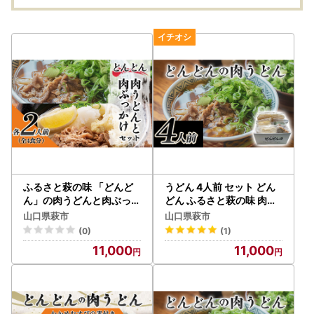
ふるさと萩の味 「どんど
うどん 4人前 セット どん
ん」の肉うどんと肉ぶっか
どん ふるさと萩の味 肉う
けうどん 各2人前セット（
どん 麺類 肉 牛肉 冷凍
山口県萩市
山口県萩市
全4食分）
(0)
(1)
11,000
11,000