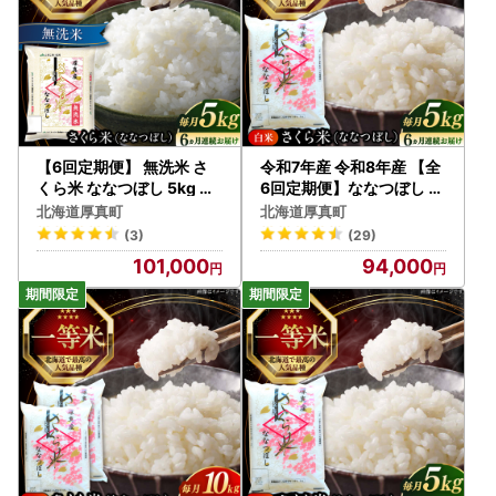
【6回定期便】 無洗米 さ
令和7年産 令和8年産 【全
くら米 ななつぼし 5kg 令
6回定期便】ななつぼし さ
和7年産 令和8年産 [AXAB
くら米 5kg お米 一等米 北
北海道厚真町
北海道厚真町
009]
海道 [AXAB029]
(3)
(29)
101,000
94,000