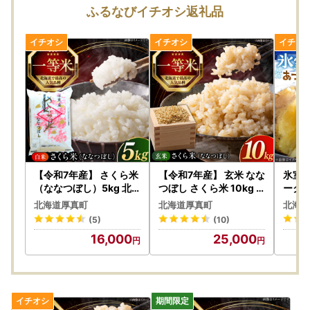
厚真町ふるさと納税とは一切関系はございませんので、ご注
ふるなびイチオシ返礼品
意ください。
【納付書払いをご希望の方へ】
お手元に納付書が到着後、1ヵ月以内にご入金をお願いいた
します。
期限を過ぎますと、お申し込みが自動的に破棄されてしまう
ため、ご注意ください。
納付書は、通常お申し込みから1～2週間程度で郵送されます
ので、到着後はお早めにお手続きをお願いいたします。
【ワンストップ申請について】
【令和7年産】 さくら米
【令和7年産】 玄米 なな
氷室
厚真町では、マイナンバーカードをお持ちであればオンライ
（ななつぼし）5kg 北
つぼし さくら米 10kg
ークイ
海道 コメ こめ ブランド
玄米 [AXAB035]
株式
ンでワンストップ申請が可能な「自治体マイページ」を導入
北海道厚真町
北海道厚真町
北海道
銘柄 [AXAB061]
じゃ
しております。
(5)
(10)
芋 北
締め切り：寄附翌年の1月10日
16,000
25,000
※マイナンバーカードをお持ちでない方は、引き続き申請書
のご提出（郵送）が必要となります。
当町よりお送りいたします書類をご本人様確認書類とともに
ご返送をお願いします。