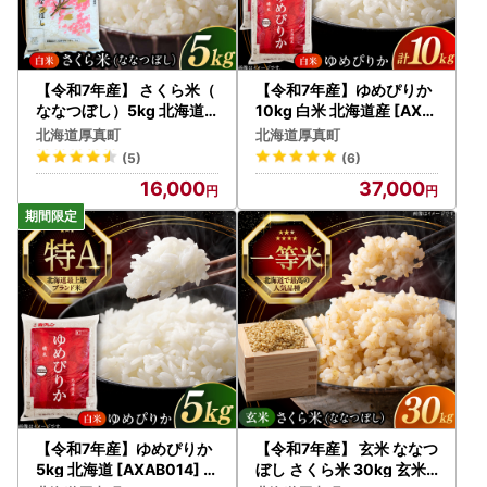
お届け先が変更となる場合は、事前に問い合わせ窓口へご連
絡をお願いいたします。
【令和7年産】 さくら米（
【令和7年産】ゆめぴりか
ななつぼし）5kg 北海道
10kg 白米 北海道産 [AXA
コメ こめ ブランド 銘柄 [A
B015] コメ 10キロ
北海道厚真町
北海道厚真町
XAB061]
(5)
(6)
16,000
37,000
【令和7年産】ゆめぴりか
【令和7年産】 玄米 ななつ
5kg 北海道 [AXAB014] コ
ぼし さくら米 30kg 玄米 [