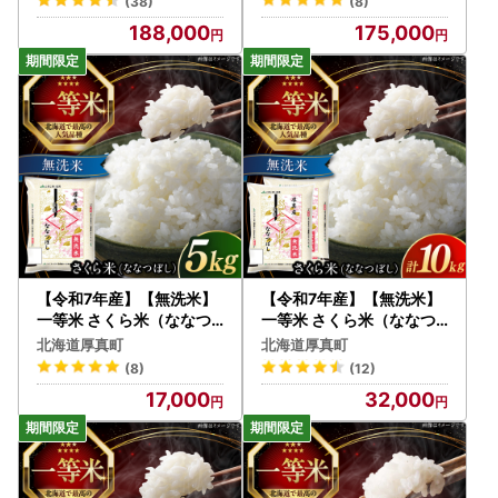
(38)
(8)
188,000
175,000
【令和7年産】【無洗米】
【令和7年産】【無洗米】
一等米 さくら米（ななつ
一等米 さくら米（ななつ
ぼし）5kg 北海道 コメ こ
ぼし）10kg 北海道 コメ
北海道厚真町
北海道厚真町
め ブランド 銘柄 [AXAB0
こめ ブランド 銘柄 [AXAB
(8)
(12)
33]
034]
17,000
32,000