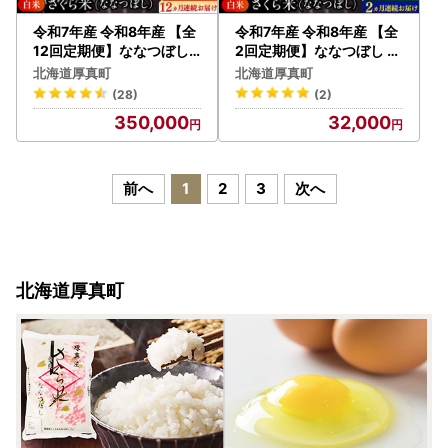
令和7年産 令和8年産 【全
令和7年産 令和8年産 【全
12回定期便】ななつぼし
2回定期便】ななつぼし さ
さくら米 10kg 1年 お米 一
くら米 5kg 2カ月 お米 一
北海道厚真町
北海道厚真町
等米 北海道 [AXAB024]
等米 北海道 [AXAB078]
(28)
(2)
350,000
32,000
前へ
1
2
3
次へ
北海道厚真町