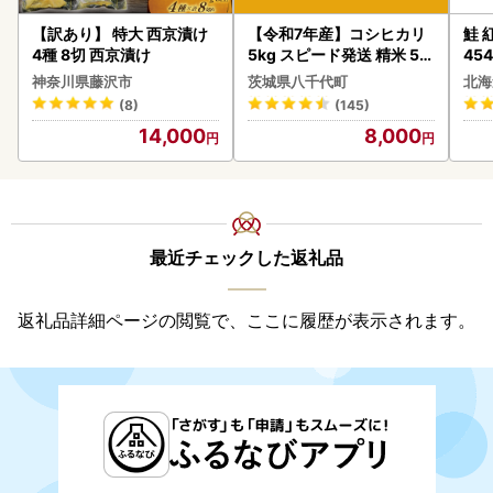
【訳あり】 特大 西京漬け
【令和7年産】コシヒカリ
鮭 紅
4種 8切 西京漬け
5kg スピード発送 精米 5k
454
g x 1袋 白米 茨城県 八千代
神奈川県藤沢市
茨城県八千代町
北海
町
(8)
(145)
14,000
8,000
最近チェックした返礼品
返礼品詳細ページの閲覧で、ここに履歴が表示されます。