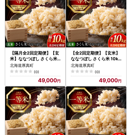
【隔月全2回定期便】【玄
【全2回定期便】【玄米】
米】ななつぼし さくら米 1
ななつぼし さくら米 10kg
0kg 特A 北海道[AXAB08
特A 北海道[AXAB079]
北海道厚真町
北海道厚真町
1]
(0)
(0)
49,000
49,000