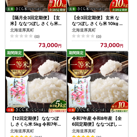
【隔月全3回定期便】【玄
【全3回定期便】 玄米 な
米】ななつぼし さくら米 1
なつぼし さくら米 10kg
0kg 特A 北海道[AXAB08
北海道 玄米 [AXAB080]
北海道厚真町
北海道厚真町
2]
(0)
(0)
73,000
73,000
【12回定期便】 ななつぼ
令和7年産 令和8年産 【全
し さくら米 5kg 令和7年
6回定期便】ななつぼし さ
産 令和8年産 白米 精米 ブ
くら米 10kg 6ヵ月 北海道
北海道厚真町
北海道厚真町
ランド米 [AXAB007]
[AXAB023]