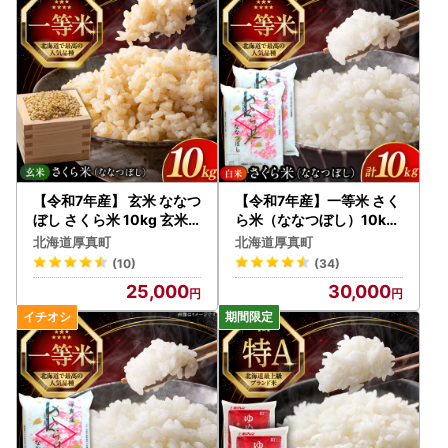
ご自身で申請書をダウンロードしていただき、提出いただい
ても問題ございません。下記URLをご利用ください。
https://www.soumu.go.jp/main_content/000397109.pdf
※申請書提出の際は個人番号を確認する書類と顔写真付きの
身分証明書の添付が必要となります。
●申請書送付先住所●
〒061-1394
北海道恵庭市京町56-1恵庭ビル503
【令和7年産】 玄米 ななつ
【令和7年産】一等米 さく
中央コンピューターサービス株式会社
ぼし さくら米 10kg 玄米 [
ら米（ななつぼし）10kg
AXAB035]
北海道米 コメ [AXAB025
恵庭ビジネスデザインセンター内
北海道厚真町
北海道厚真町
]
ふるさと納税BPO担当(厚真町)宛
(10)
(34)
25,000
30,000
【書類の発送について】
入金確認後、2週間程度で送付いたします。
【ヤマト運輸・転送サービスの有料化について】
令和5年6月1日発送分以降、ヤマト運輸より転送サービスの
有料化が発表されております。転送の際は、ご注意くださ
い。