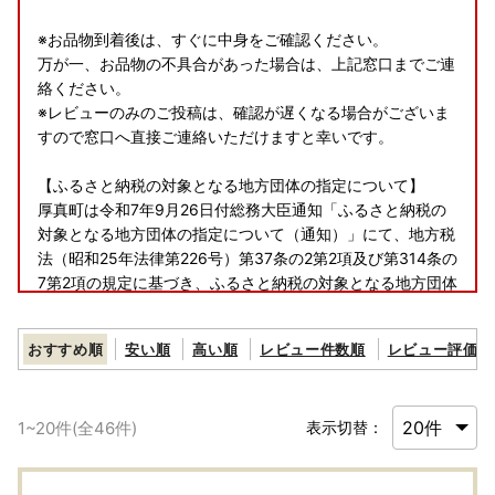
※お品物到着後は、すぐに中身をご確認ください。
万が一、お品物の不具合があった場合は、上記窓口までご連
絡ください。
※レビューのみのご投稿は、確認が遅くなる場合がございま
すので窓口へ直接ご連絡いただけますと幸いです。
【ふるさと納税の対象となる地方団体の指定について】
厚真町は令和7年9月26日付総務大臣通知「ふるさと納税の
対象となる地方団体の指定について（通知）」にて、地方税
法（昭和25年法律第226号）第37条の2第2項及び第314条の
7第2項の規定に基づき、ふるさと納税の対象となる地方団体
として指定されました。
指定対象期間は、令和7年10月1日から令和8年9月30日まで
おすすめ順
安い順
高い順
レビュー件数順
レビュー評価順
です。
【詐欺サイトにご注意ください】
1
~
20
件(全
46
件)
表示切替：
ふるさと納税サイトを装って画像を無断使用し、割引で販売
しているかのように見せかける偽サイトが多数発見されてい
ます。