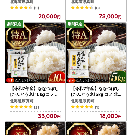
メ 5キロ
AXAB036]
北海道厚真町
北海道厚真町
(9)
(6)
20,000
73,000
【令和7年産】ななつぼし
【令和7年産】ななつぼし
[たんとう米]10kg コメ 北
[たんとう米]5kg コメ 北
海道 [AXAB026]
海道産 [AXAB060]
北海道厚真町
北海道厚真町
(2)
(1)
33,000
18,000