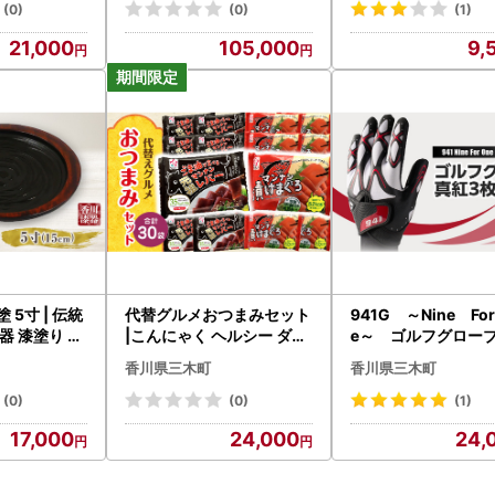
菓子 送料無料|_mk003-t
0-002
(0)
(0)
(1)
001
21,000
105,000
9,
 5寸 | 伝統
代替グルメおつまみセット
941G ～Nine Fo
器 漆塗り 天
|こんにゃく ヘルシー ダイ
e～ ゴルフグロー
ATOMI |_
エット 健康 食事 低カロリ
紅3枚セットL(25～2
香川県三木町
香川県三木町
ー 満足 時短グルメ おつま
|ゴルフ ゴルフグッズ
み|_mk014-003
フ用品 スポーツ ギフ
(0)
(0)
(1)
人 手作り 香川県 グ
17,000
24,000
24,
手袋 革 国内 国産 レガン お
すすめ|_mk020-18