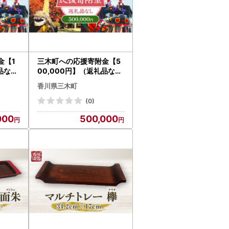
金【1
三木町への応援寄附金【5
品なし
00,000円】（返礼品なし
）_mk167-008
香川県三木町
(0)
000
500,000