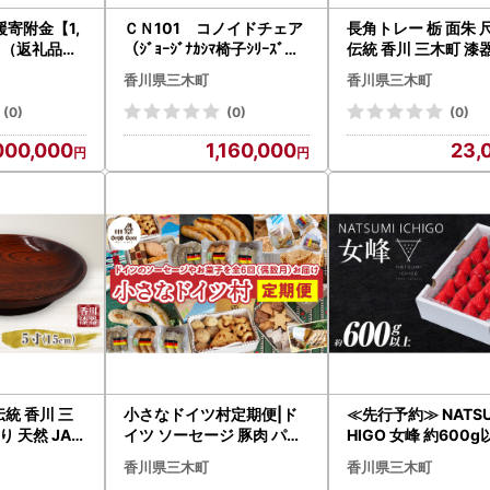
寄附金【1,
ＣＮ101 コノイドチェア
長角トレー 栃 面朱 尺
円】（返礼品な
（ｼﾞｮｰｼﾞﾅｶｼﾏ椅子ｼﾘｰｽﾞ）
伝統 香川 三木町 漆
009
（高松市共通返礼品）|片
り 天然 JAPAN YAM
香川県三木町
香川県三木町
持ち梁 ダイニングチェア 2
MI |_mk034-010
本脚 香川県 三木町|_mk0
(0)
(0)
(0)
09-001
000,000
1,160,000
23,
 伝統 香川 三
小さなドイツ村定期便|ド
≪先行予約≫ NATSUM
り 天然 JAP
イツ ソーセージ 豚肉 パテ
HIGO 女峰 約600g
034
クッキー プレッツェル シ
2027年1月～6月配
香川県三木町
香川県三木町
ュトレン 三木町 香川県 お
ちご フルーツ 果物 _