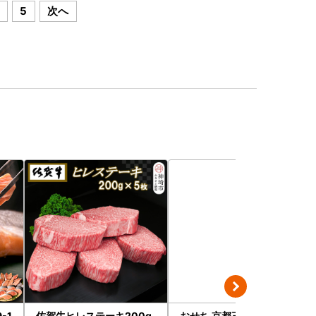
5
次へ
-1
佐賀牛ヒレステーキ200g
おせち 京都三千院の里＆