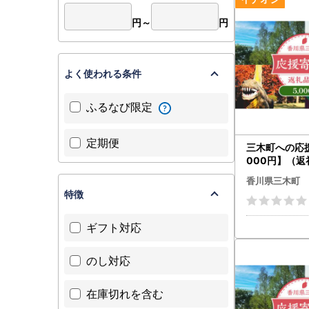
円～
円
よく使われる条件
ふるなび限定
定期便
三木町への応援
000円】（返
mk167-004
香川県三木町
特徴
ギフト対応
のし対応
在庫切れを含む