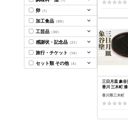
（1）
卵
（1）
加工食品
（90）
工芸品
（30）
感謝状・記念品
（21）
旅行・チケット
（14）
セット類 その他
（4）
三日月皿 象谷塗
香川 三木町 漆
然 JAPAN YAM
香川県三木町
mk034-013