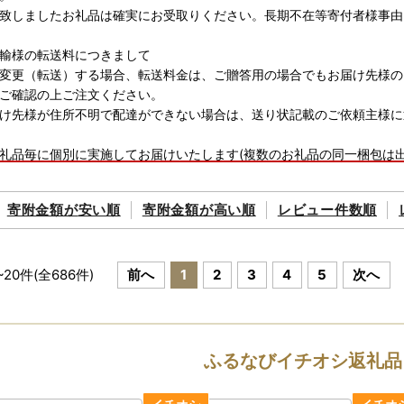
致しましたお礼品は確実にお受取りください。長期不在等寄付者様事由
輸様の転送料につきまして
変更（転送）する場合、転送料金は、ご贈答用の場合でもお届け先様の
ご確認の上ご注文ください。
け先様が住所不明で配達ができない場合は、送り状記載のご依頼主様に
礼品毎に個別に実施してお届けいたします(複数のお礼品の同一梱包は出
等にはお届けが出来ない場合もございますのでご注意ください。
寄附金額が
安い順
寄附金額が
高い順
レビュー件数順
ップ特例申請書
後、注文内容確認画面の【注文者情報】に記載の住所へ申込完了日から
あり・切手必要）
をされる方は特例申請の必要はありません。
~
20
件(全
686
件)
前へ
1
2
3
4
5
次へ
ップ特例申請書送付先】
78
県都城市宮丸町3070-1
ふるなびイチオシ返礼品
町ふるさと納税ワンストップ受付センター 行
は、ワンストップ特例申請受付を外部委託しています。