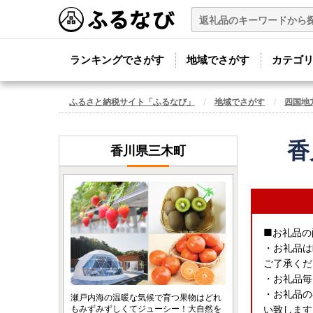
ランキングでさがす
地域でさがす
カテゴ
ふるさと納税サイト「ふるなび」
地域でさがす
四国地
香
香川県三木町
■お礼品の
・お礼品は
ご了承くだ
・お礼品毎
・お礼品の
瀬戸内海の温暖な気候で育つ果物はどれ
もみずみずしくてジューシー！大自然を
い致します