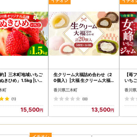
ついての問い合わせ先】
さと納税サポート室
0-5527-2032
ールアドレス support@miki.furusato-lg.jp
18時 ※土日祝日、GW、年末年始は休業となります。
約】三木町地域いちご
生クリーム大福詰め合わせ（2
【苺
きひめ」1.5kg |いち
0個入）|大福 生クリーム大福
いちご
イチゴ さぬき姫 さぬきひ
冷凍 20個 5種類 デザート スイ
MAL
木町
香川県三木町
香川県
 甘い スイーツ ストロベ
ーツ 詰め合わせ 香川県 三木町|
ちご 
 1kg以上 旬 果物 フル
_mk021-001
ム い
(1)
(0)
香川県 香川県オリ
物 香
15,500
13,500
ザート おすすめ|_mk
プレゼ
2
mk04