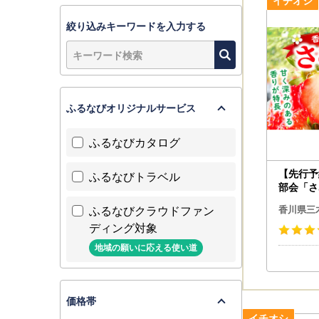
【ご寄附に
絞り込みキーワードを入力する
三木町ふる
電話番号 05
お問い合わせメ
平日9時～
ふるなびオリジナルサービス
ふるなびカタログ
【先行予
ふるなびトラベル
部会「さぬ
ご 苺 
ふるなびクラウドファン
香川県三
め 希少
ディング対象
リー 冷蔵
ーツ 青果物 
地域の願いに応える使い道
ジナルデ
006-01
価格帯