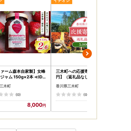
ファーム森本自家製】女峰
三木町への応援寄附金【5,000
三木
ジャム 150g×2本 ≪IDO
円】（返礼品なし）_mk167-0
0円
L セレクト≫|スイーツ い
04
00
三木町
香川県三木町
香
ストロベリー 女峰 苺 ジャ
ちごジャム フルーツ 旬 果
(0)
(0)
川県 デザート 青果物 贈答
8,000
5,000
ント 贈り物 おすすめ|_
8-008