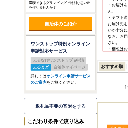
満喫できるグランピングで特別な思い出
・お届けを
を作りませんか？
ん。
・ヤマト運
自治体のご紹介
お届け先を
いか十分に
なお、お届
さい。
ワンストップ特例オンライン
・梱包はお
申請
対応サービス
・一部離島
ふるなびワンストップ e申請
おすすめ順
ふるまど
自治体マイページ
■ワンスト
ご入金確認
詳しくは
オンライン申請サービス
（返信封筒
のご案内
をご覧ください。
※確定申告
1
【ワンスト
〒885-00
返礼品不要の寄附をする
住所：宮崎
宛先：三木
こだわり条件で絞り込み
※三木町で