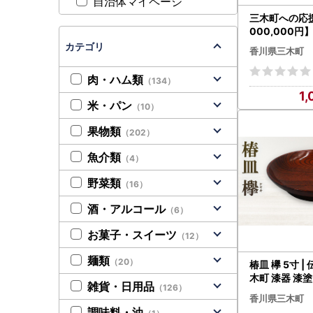
自治体マイページ
三木町への応援
000,000
し）_mk167-
カテゴリ
香川県三木町
肉・ハム類
（134）
1,
米・パン
（10）
果物類
（202）
魚介類
（4）
野菜類
（16）
酒・アルコール
（6）
お菓子・スイーツ
（12）
麺類
（20）
椿皿 欅 5寸 |
木町 漆器 漆塗
雑貨・日用品
（126）
AN YAMATOMI |_mk
香川県三木町
-014
調味料・油