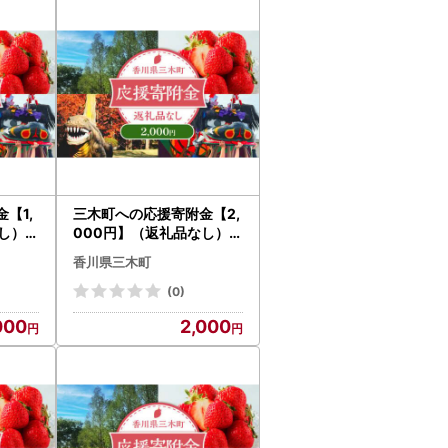
【1,
三木町への応援寄附金【2,
し）_
000円】（返礼品なし）_
mk167-002
香川県三木町
(0)
000
2,000