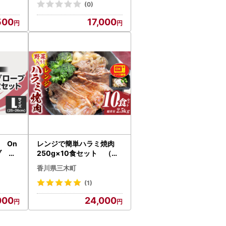
(0)
500
17,000
r On
レンジで簡単ハラミ焼肉
ブ 真
250g×10食セット （総
6cm)
重量2.5kg）野菜入り| 牛
香川県三木町
 ゴル
肉 焼肉 野菜 ブロッコリー
ト 職
玉ねぎ 柔らかい 味付き や
(1)
リップ
きにく ハラミ 冷凍 香川県
000
24,000
三木町 国産 おすすめ |_mk
4
146-238