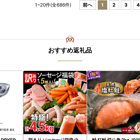
1
~
20
件(全
686
件)
前へ
1
2
3
4
おすすめ返礼品
H DRYER
訳あり ソーセージ福袋 ウ
鮭 紅鮭 切り身 2kg_I019