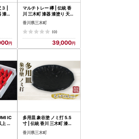
３ |
マルチトレー 欅 | 伝統 香
器 漆塗
川 三木町 漆器 漆塗り 天然
ATO
JAPAN YAMATOMI |_mk
香川県三木町
034-011
(0)
000
39,000
I IC
多用皿 象谷塗 ノミ打 5.5
以上 （
寸 | 伝統 香川 三木町 漆器
送） い
漆塗り 天然 JAPAN YAMA
香川県三木町
mk06
TOMI |_mk034-012