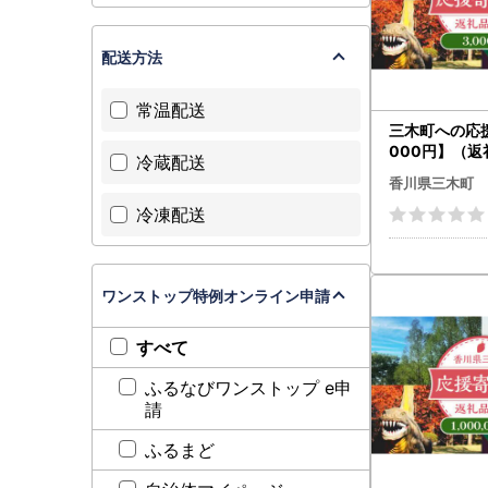
配送方法
常温配送
三木町への応援
000円】（返
冷蔵配送
mk167-003
香川県三木町
冷凍配送
ワンストップ特例オンライン申請
すべて
ふるなびワンストップ e申
請
ふるまど