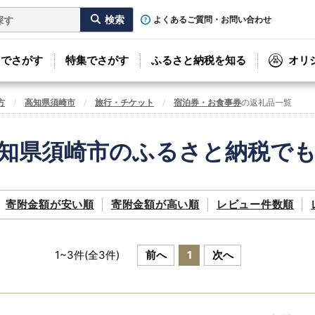
よくあるご質問・お問い合わせ
リでさがす
特集でさがす
ふるさと納税を知る
オリ
方
高知県須崎市
旅行・チケット
宿泊券・お食事券
の返礼品一覧
知県須崎市のふるさと納税で
寄附金額が
安い順
寄附金額が
高い順
レビュー件数順
1
~
3
件(全
3
件)
前へ
1
次へ