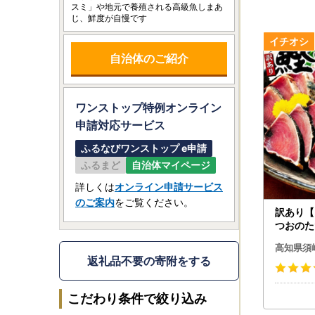
スミ」や地元で養殖される高級魚しまあ
じ、鮮度が自慢です
自治体のご紹介
ワンストップ特例オンライン
申請
対応サービス
ふるなびワンストップ e申請
ふるまど
自治体マイページ
詳しくは
オンライン申請サービス
のご案内
をご覧ください。
訳あり【
つおのたた
加工 SS
高知県須
返礼品不要の寄附をする
こだわり条件で絞り込み