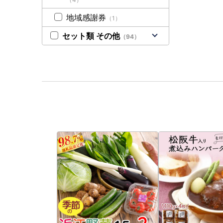
地域感謝券
（1）
セット類 その他
（94）