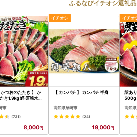
ふるなびイチオシ返礼品
 かつおのたたき 】 か
【 カンパチ 】 カンパチ 半身
訳あり
き1.9kg 鰹 須崎水産
500g
060
50
崎市
高知県須崎市
高知県
(731)
(24)
8,000
19,000