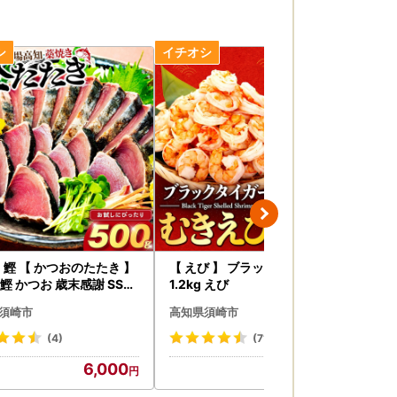
 鰹 【 かつおのたたき 】
【 えび 】 ブラックタイガー 約
【 
 鰹 かつお 歳末感謝 SS0
1.2kg えび
g
須崎市
高知県須崎市
高
(4)
(711)
6,000
11,000