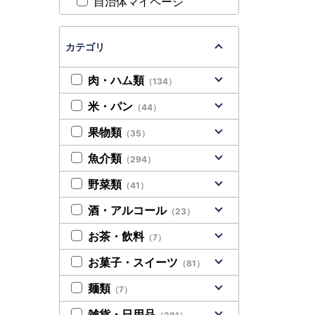
自治体マイページ
カテゴリ
肉・ハム類
（134）
米・パン
（44）
果物類
（35）
魚介類
（294）
野菜類
（41）
酒・アルコール
（23）
お茶・飲料
（7）
お菓子・スイーツ
（81）
麺類
（7）
雑貨・日用品