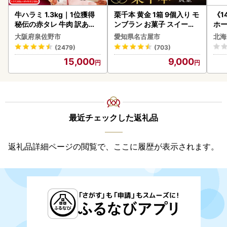
牛ハラミ 1.3kg｜1位獲得
栗千本 黄金 1箱 9個入り モ
《1
秘伝の赤タレ 牛肉 訳あり
ンブラン お菓子 スイーツ
ホ
焼肉 BBQ
デザート モンブラン 人気
( 
大阪府泉佐野市
愛知県名古屋市
北海
クラ
(2479)
(703)
贈答
15,000
9,000
御中
い 
ル 
02
最近チェックした返礼品
返礼品詳細ページの閲覧で、ここに履歴が表示されます。