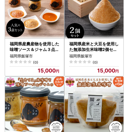
福岡県産農産物を使用した
福岡県産米と大豆を使用し
味噌ソース＆ジャム３点セ
た無添加生米味噌2個セッ
ット【A5-283】
ト【A5-284】
福岡県飯塚市
福岡県飯塚市
(0)
(0)
15,000
15,000