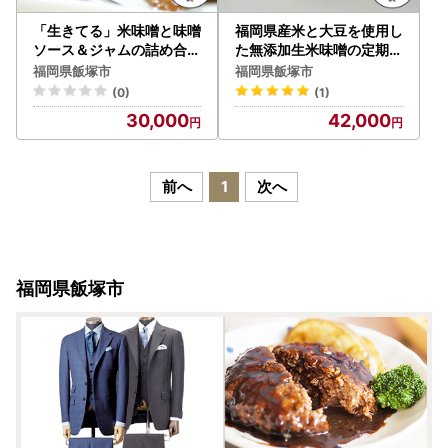
「生きてる」米味噌と味噌
福岡県産米と大豆を使用し
ソース＆ジャムの詰め合わ
た無添加生米味噌の定期お
せセット【C-135】
届け便【隔月定期便(計6
福岡県飯塚市
福岡県飯塚市
回発送)】【D2-006】
(0)
(1)
30,000
42,000
前へ
1
次へ
福岡県飯塚市