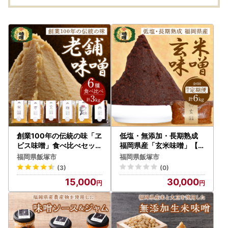
創業100年の伝統の味「ヱ
低塩・無添加・長期熟成
ビス味噌」食べ比べセット
福岡県産「玄米味噌」【隔
【A5-467】
月定期便(計6回発送)】【
福岡県飯塚市
福岡県飯塚市
C-122】
(3)
(0)
15,000
30,000