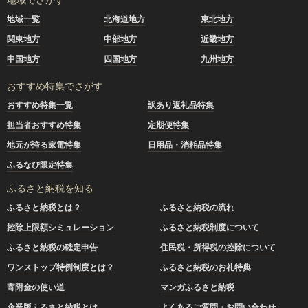
地域一覧
北海道地方
東北地方
関東地方
中部地方
近畿地方
中国地方
四国地方
九州地方
おすすめ特集でさがす
おすすめ特集一覧
訳あり返礼品特集
担当者おすすめ特集
定期便特集
地元が誇る家電特集
日用品・消耗品特集
ふるなび限定特集
ふるさと納税を知る
ふるさと納税とは？
ふるさと納税の流れ
控除上限額シミュレーション
ふるさと納税制度について
ふるさと納税の確定申告
住民税・所得税の控除について
ワンストップ特例制度とは？
ふるさと納税のお礼特典
寄附金の使い道
マンガふるさと納税
企業版ふるさと納税とは
よくあるご質問・お問い合わせ