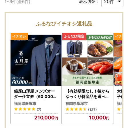
1
~
6
件(全
6
件)
表示切替：
ふるなびイチオシ返礼品
銀座山形屋 メンズオー
【有効期限なし！後から
太腹
ダー仕立券（60,000円
ゆっくり特産品を選べる
子(一
分）【K1-003】
】福岡県飯塚市カタログ
ック)
福岡県飯塚市
福岡県飯塚市
福岡県
ポイント
(7)
(127)
210,000
10,000