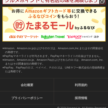
Amazon、Amazon.co.jpおよびそのロゴは、Amazon.com,Inc.またはその関連会社
の商標です。
PayPayマネーライトが付与されます。PayPayマネーライトの出金はできません。
Amazon、Amazon.co.jp、Amazon Payおよびそれらのロゴは、Amazon.com, Inc.
またはその関連会社の商標です。
PayPay、PayPayのロゴ、ペイペイ、Ｐのロゴは、LINEヤフー株式会社の登録商標ま
たは商標です。
会社概要
利用規約
プライバシーポリシー
採用情報
© 2014 furunavi.jp, All Rights Reserved.