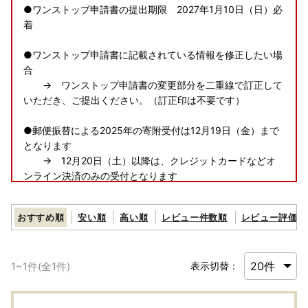
●ワンストップ申請書の提出期限 2027年1月10日（日）必
着
●ワンストップ申請書に記載されている情報を修正したい場
合
→ ワンストップ申請書の変更部分を二重線で訂正して
いただき、ご提出ください。（訂正印は不要です）
●郵便振替による2025年の寄附受付は12月19日（金）まで
となります
→ 12月20日（土）以降は、クレジットカードなどオ
ンライン決済のみの受付となります
●福智町ふるさと納税に関するお問い合わせ先は、下記のと
おすすめ順
安い順
高い順
レビュー件数順
レビュー評価順
おりになります。お掛け間違えのないようにご連絡ください
ませ。
1
~
1
件(全
1
件)
表示切替：
福智町ふるさと納税まごころ窓口
TEL：050-3172-9450 （受付時間 9：00～17：30）
FAX：092-410-8432