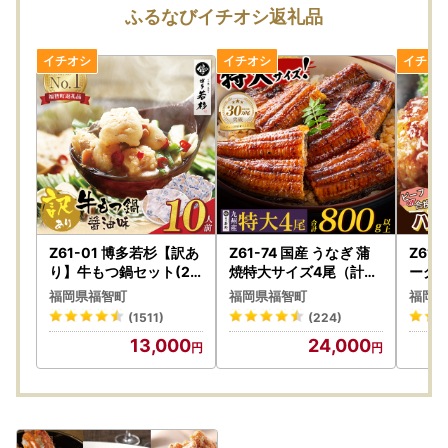
ふるなびイチオシ返礼品
※福智町では、ふるさと納税業務を外部委託しております。
※0947-22-0555は、福智町役場総務課の電話番号（代表番
号）となりますのでご注意くださいませ。
★【重要】福智町ワンストップ特例申請受付済通知のお知ら
せ★
いつも福智町を応援していただき、誠にありがとうございま
す。
受付済通知につきましては、ご登録いただいたメールアドレ
ス宛にお送りさせていただいております。
アドレスが未登録、送信出来なかった方には別途封書にてお
Z61-01 博多若杉【訳あ
Z61-74 国産 うなぎ 蒲
Z61
送りさせていただきます。
り】牛もつ鍋セット(2
焼特大サイズ4尾（計80
ーグ!
人前×5) 10人前 もつ鍋
0g以上） うなぎ
20
※ドメイン設定により、メールが受信できない状態になって
福岡県福智町
福岡県福智町
福岡県
合挽 
いる可能性がありますので、設定をご確認ください。
(1511)
(224)
グ
申請書の紛失、不明点その他お問い合わせはふるさと納税ま
13,000
24,000
ごころ窓口までお願いいたします。
また、ワンストップ特例申請書の提出先は以下のとおりとな
ります。