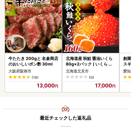
牛たたき 200gと 名倉商店
北海道産 秋鮭 醤油いくら
創業
のおいしいポン酢 30ml
80g×2パック ( いくら イ
スギ
クラ 魚卵 鮭 サケ さけ 鮭い
み 
大阪府阪南市
北海道北見市
愛知
くら 醤油漬け パック 北海
惣菜
(18)
(0)
道産 ふるさと納税 秋鮭 )【
ンバ
13,000
17,000
233-0002】
最近チェックした返礼品