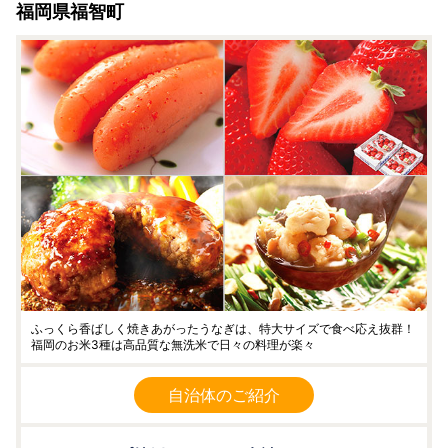
福岡県福智町
[A]
：その年中の一時所得に係る総収入金額（ふるさと納税
の場合は返礼品を受け取った年の価額）
[B]
：その収入を得るために支出した金額の合計額（寄附金
として支出した金額は含まれません。）
[特別控除額]：[A]－[B]と50万円のいずれか少ない金額
※
計算式で算出された一時所得の金額の2分の1が、その年の
総所得金額に算入されます。
【ふるさと納税の“詐欺サイト”にご注意ください！】
自治体のふるさと納税サイトの画像や返礼品名をコピー
し、入金させようとする悪質な詐欺サイトが確認されていま
す。
詐欺サイトに共通する点を以下にまとめていますので、ふ
るさと納税詐欺の被害にあわないようご注意ください。
※1
運営会社の住所、電話番号及びメールアドレスがない。
ふっくら香ばしく焼きあがったうなぎは、特大サイズで食べ応え抜群！
※2
メールアドレスがフリーメールとなっている。
福岡のお米3種は高品質な無洗米で日々の料理が楽々
※3
支払方法が口座振込しかない、または口座名義人と販売
事業者が異なる。
自治体のご紹介
※4
正規の価格からの値引き率が高く、特別価格を宣伝文句
にしている。
（ふるさと納税に値引きはありません）