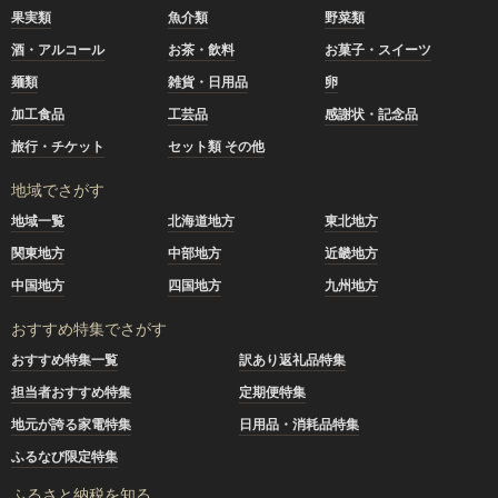
果実類
魚介類
野菜類
酒・アルコール
お茶・飲料
お菓子・スイーツ
麺類
雑貨・日用品
卵
加工食品
工芸品
感謝状・記念品
旅行・チケット
セット類 その他
地域でさがす
地域一覧
北海道地方
東北地方
関東地方
中部地方
近畿地方
中国地方
四国地方
九州地方
おすすめ特集でさがす
おすすめ特集一覧
訳あり返礼品特集
担当者おすすめ特集
定期便特集
地元が誇る家電特集
日用品・消耗品特集
ふるなび限定特集
ふるさと納税を知る