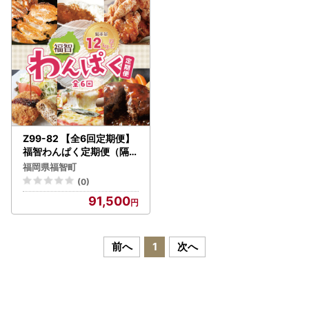
【ワンストップ特例申請書提出先】
〒811-2303 福岡県糟屋郡粕屋町酒殿4-2-10 2階 福
智町ふるさと納税まごころ窓口 宛
※福智町ではふるさと納税業務を外部委託しています。
【返礼品は「一時所得」として課税の対象となります】
都道府県・市区町村にふるさと納税し、返礼品を受け取っ
た場合の経済的利益（返礼品の価額）は、一時所得に該当し
Z99-82 【全6回定期便】
ます。以下の計算式で一時所得が生じる場合は、申告が必要
福智わんぱく定期便（隔月
・年6回） 惣菜
となります。
福岡県福智町
※1
返礼品の価額」には、運送料は含まれません。
(0)
※2
「一時所得」とは、継続性がなく、労働の対価や商売な
91,500
どで得た所得ではない所得のことです。
▶
詳細はこちら【国税庁ＨＰ】
前へ
1
次へ
≪一時所得の計算式の表≫
一時所得の金額 ＝ 収入金額
[A]
－ 支出金額
[B]
－ 特別控
除額
[50万円]