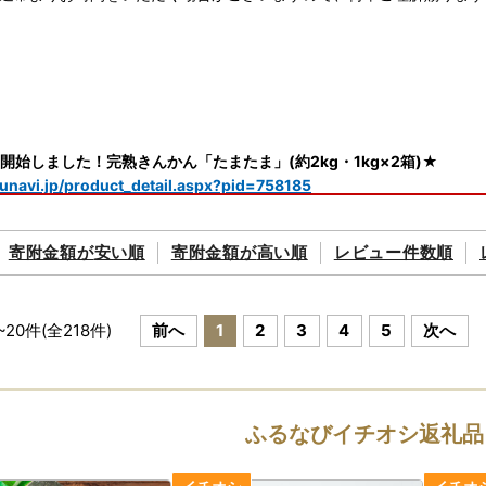
開始しました！完熟きんかん「たまたま」(約2kg・1kg×2箱)★
urunavi.jp/product_detail.aspx?pid=758185
年産＞アイガモ米掲載再開しました★
寄附金額が
安い順
寄附金額が
高い順
レビュー件数順
urunavi.jp/product_detail.aspx?pid=446342
年産＞神々の里 高千穂郷ひのひかり掲載再開しました★
urunavi.jp/product_detail.aspx?pid=446317
~
20
件(全
218
件)
前へ
1
2
3
4
5
次へ
載再開しました★
礼品一覧はこちら
ふるなびイチオシ返礼品
厚どんこ掲載再開しました★
urunavi.jp/product_detail.aspx?pid=446316