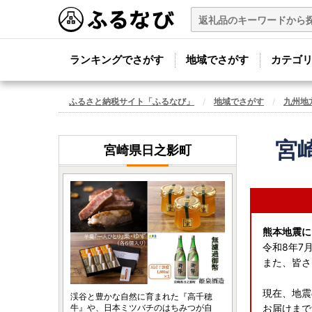
ランキングでさがす
地域でさがす
カテゴ
ふるさと納税サイト「ふるなび」
地域でさがす
九州地
宮
宮崎県日之影町
熊本地震に
令和8年7
また、皆さ
現在、地震
渓谷と豊かな自然に育まれた『高千穂
牛』や、日本ミツバチのはちみつが自
お届けまで