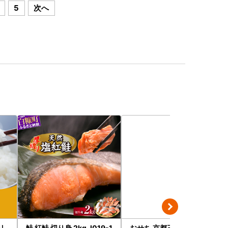
5
次へ
リ
鮭 紅鮭 切り身 2kg_I019-1
おせち 京都三千院の里＆