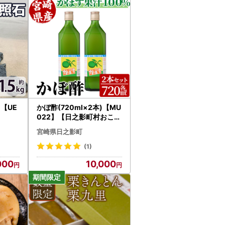
)【UE
かぼ酢(720ml×2本)【MU
022】【日之影町村おこし
総合産業(株)】
宮崎県日之影町
(1)
000
10,000