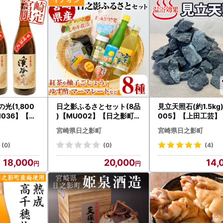
光(1,800
日之影ふるさとセット(8品
見立天照石(約1.5kg
M036】【姫
)【MU002】【日之影町村
005】【上田工芸】
社】
おこし総合産業(株)】
宮崎県日之影町
宮崎県日之影町
(0)
(0)
(4)
18,000
20,000
14,