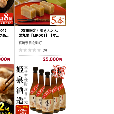
001】
〈数量限定〉栗きんとん
プ高舘
栗九里【MR001】【マロ
ンハウス甲斐果樹園】
宮崎県日之影町
(0)
000
25,000