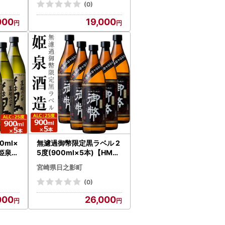
(0)
000
19,000
0ml×
無濾過御幣限定黒ラベル 2
【姫泉酒
5度(900ml×5本)【HM01
0】【姫泉酒造合資会社】
宮崎県日之影町
(0)
000
26,000