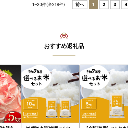
1
~
20
件(全
218
件)
前へ
1
2
3
4
おすすめ返礼品
届け 訳あ
米 精米 令和7年産 コシヒ
【令和7年産】コシヒカ