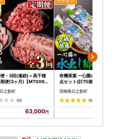
稿できるようになります。
便・3回(連続)＞高千穂
有機茶葉 一心園の水出し緑茶 3
宮崎
期便(3ヶ月)【MT009】
点セット(計75個・25個×3袋)
本)
みやざき 高千穂牛ミート
お茶 緑茶 茶 釜炒り茶 有機栽培
会
日之影町
宮崎県日之影町
宮
ター】
ティーバッグ 水出しオーガニ
ック 有機JAS認証【IS007】【
(0)
(9)
一心園】
63,000
12,000