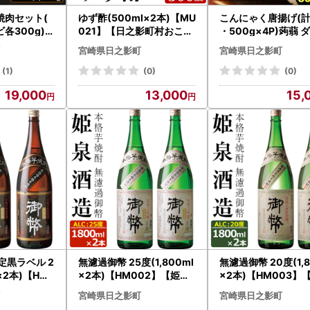
焼肉セット(
ゆず酢(500ml×2本)【MU
こんにゃく唐揚げ(計
各300g)【
021】【日之影町村おこし
・500g×4P)蒟蒻 
有)有田牧畜
総合産業(株)】
ット 糖質制限 低カ
宮崎県日之影町
宮崎県日之影町
工センター】
糖質オフ おかず お
小分け 新食感【TR0
(1)
(0)
(0)
【旬果工房てらす】
19,000
13,000
15,
定黒ラベル 2
無濾過御幣 25度(1,800ml
無濾過御幣 20度(1,8
l×2本)【HM
×2本)【HM002】【姫泉
×2本)【HM003】
酒造合資会社
酒造合資会社】
酒造合資会社】
宮崎県日之影町
宮崎県日之影町