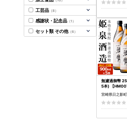
（10）
工芸品
（8）
感謝状・記念品
（1）
セット類 その他
（6）
無濾過御幣 25
5本) 【HM0
造合資会社】
宮崎県日之影町