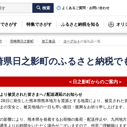
よくあるご質問・お問い合わせ
リでさがす
特集でさがす
ふるさと納税を知る
オリ
方
宮崎県日之影町
加工食品
ヨーグルト
の返礼品一覧
崎県日之影町のふるさと納税で
＜日之影町からのご案内＞
より被災された皆さまへ / 配送遅延のお知らせ
月28日に発生した熊本県熊本地方を震源とする地震により、被災された
まの安全と、被災地域の一日も早い復旧・復興をお祈り申し上げます。
の影響により、熊本県を発着するお荷物の集荷・配送停止や、九州地方
通常よりお時間をいただく場合がございますので、何卒ご理解賜ります