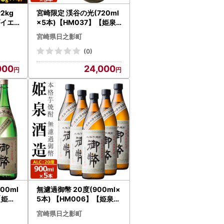
2kg
宮崎限定 渓谷の光(720ml
ダイエ
×5本)【HM037】【姫泉
ロリー
酒造合資会社】
宮崎県日之影町
つまみ
04】
(0)
000
24,000
00ml
無濾過御幣 20度(900ml×
【姫泉
5本) 【HM006】【姫泉酒
造合資会社】
宮崎県日之影町