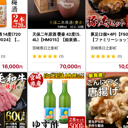
14度(720
天保二年原酒 甕壷 42度(5.
豚足(2個×4P)【FS
U024】【日
4L)【HM015】【姫泉酒造
【ファミリーショッ
し総合産業(
合資会社】
】
宮崎県日之影町
宮崎県日之影町
(1)
(1)
(1)
16,000
70,000
10,