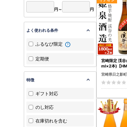
円～
円
よく使われる条件
ふるなび限定
定期便
宮崎限定 渓谷の
ml×2本)【H
泉酒造合資会
宮崎県日之影町
特徴
ギフト対応
のし対応
在庫切れを含む