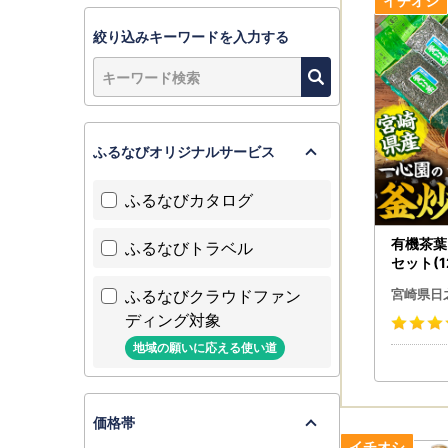
https://f
https://f
絞り込みキーワードを入力する
＼日之影町
▼レビュー
ふるなびオリジナルサービス
マイページ
※レビュー
ふるなびカタログ
返礼品が到
有機茶葉
ふるなびトラベル
▼宮崎県日
セット(1
https://f
お茶 緑茶
ふるなびクラウドファン
宮崎県日
栽培 オ
ディング対象
証【IS
地域の願いに応える使い道
価格帯