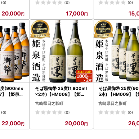
(0)
(0)
(0)
20,000
17,000
15,
度(900ml×
そば黒御幣 25度(1,800ml
そば黒御幣 25度(90
07】【姫泉酒
×2本)【HM008】【姫泉
5本) 【HM009】
酒造合資会社】
造合資会社】
宮崎県日之影町
宮崎県日之影町
(0)
(0)
(0)
22,000
20,000
26,