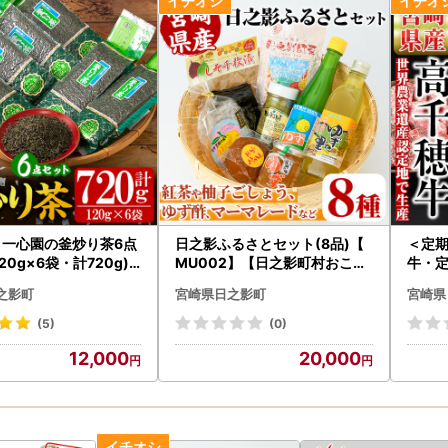
urunavi.jp/product_detail.aspx?pid=1156315
urunavi.jp/product_detail.aspx?pid=1156319
を応援！／レビューを書いてあなたの気持ちを届けてみませんか？
の書き方
の寄附受付履歴より記入が可能です。
は、返礼品の配送状況に関わらず、寄附を行った日より2週間後から投
着後、レビュー投稿をお願いいたします。
 一心園の釜炒り茶6点
日之影ふるさとセット(8品)【
＜定期
之影町 寄附者からの応援メッセージ
20g×6袋・計720g)
MU002】【日之影町村おこし
牛・定
urunavi.jp/cheer.aspx?municipalid=1657
 茶 茶葉 釜炒り茶 有機
総合産業(株)】
【JA
之影町
宮崎県日之影町
宮崎県
ーガニック 有機JAS認
セン
014】【一心園】
(5)
(0)
12,000
20,000