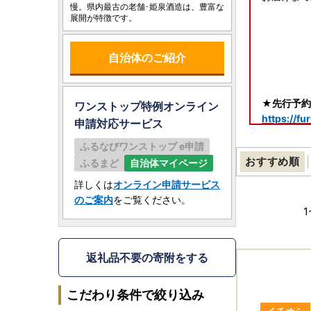
慢。県内最古の老舗･姫泉酒造は、豊富な
展開が特徴です。
自治体のご紹介
★先行予約
ワンストップ特例オンライン
https://f
申請
対応サービス
ふるなびワンストップ e申請
★＜令和7
おすすめ順
ふるまど
自治体マイページ
https://f
詳しくは
オンライン申請サービス
★＜令和7
のご案内
をご覧ください。
https://f
1
★しめ縄掲
しめ縄のお
返礼品不要の寄附をする
★乾椎茸肉
こだわり条件で絞り込み
https://f