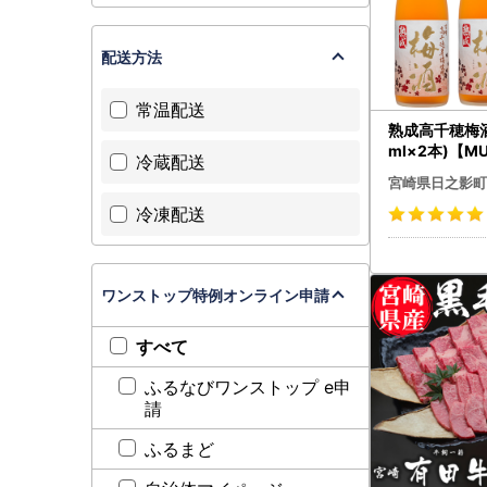
配送方法
常温配送
熟成高千穂梅酒 
ml×2本)【M
冷蔵配送
之影町村おこ
宮崎県日之影町
株)】
冷凍配送
ワンストップ特例オンライン申請
すべて
ふるなびワンストップ e申
請
ふるまど