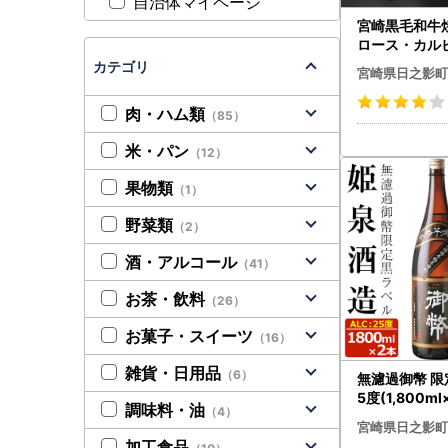
自治体マイページ
宮崎黒毛和牛
ロース・カルビ
AR005】【(
カテゴリ
宮崎県日之影町
産業 食肉加
肉・ハム類
（85）
米・パン
（12）
果物類
（1）
野菜類
（2）
酒・アルコール
（41）
お茶・飲料
（26）
お菓子・スイーツ
（16）
雑貨・日用品
（6）
無濾過御幣 限
5度(1,800m
調味料・油
（4）
001】【姫泉
宮崎県日之影町
】
加工食品