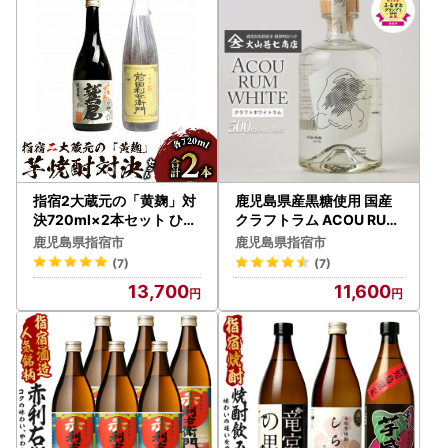
お届け先変更の際は、指宿市ふるさと納税担当まで早めにご
連絡いただきますよう、お願いいたします。
■指宿市ふるさと納税担当
電話：0993-23-1072
メール：ibuf@po.minc.ne.jp
指宿2大蔵元の「黄麹」対
鹿児島県産黒糖使用 国産
決720ml×2本セット ひご
クラフトラム ACOU RUM
屋 IB013-003 焼酎 焼酎
WHITE 500ml 大山甚七
鹿児島県指宿市
鹿児島県指宿市
商店 IB120-001 洋酒 洋酒
(7)
(7)
13,700
11,600