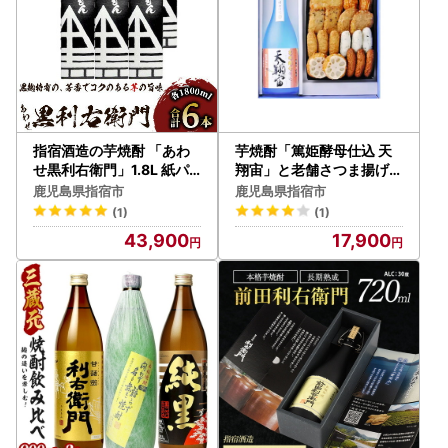
指宿酒造の芋焼酎 「あわ
芋焼酎「篤姫酵母仕込 天
せ黒利右衛門」1.8L 紙パ
翔宙」と老舗さつま揚げの
ック ×6本 ひご屋 IB013-0
セット 岡村商店 IB024-0
鹿児島県指宿市
鹿児島県指宿市
05 焼酎 焼酎
07 焼酎 焼酎
(1)
(1)
43,900
17,900