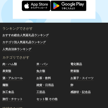
ランキングでさがす
おすすめ総合人気返礼品ランキング
カテゴリ別人気返礼品ランキング
人気自治体ランキング
カテゴリでさがす
肉・ハム類
米・パン
電化製品
果実類
魚介類
野菜類
酒・アルコール
お茶・飲料
お菓子・スイーツ
麺類
雑貨・日用品
卵
加工食品
工芸品
感謝状・記念品
旅行・チケット
セット類 その他