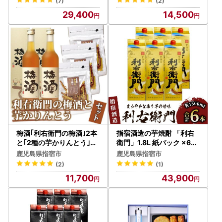
(7)
(2)
29,400
14,500
梅酒｢利右衛門の梅酒｣2本
指宿酒造の芋焼酎 「利右
と｢2種の芋かりんとう｣3
衛門」1.8L 紙パック ×6本
袋セット ひご屋 IB013-01
ひご屋 IB013-006 焼酎 焼
鹿児島県指宿市
鹿児島県指宿市
2 梅酒
酎
(2)
(1)
11,700
43,900