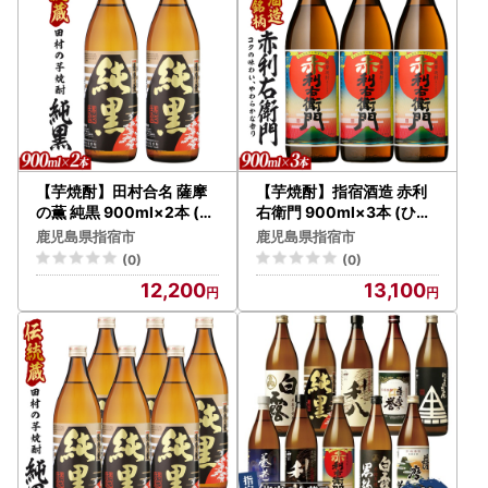
【芋焼酎】田村合名 薩摩
【芋焼酎】指宿酒造 赤利
の薫 純黒 900ml×2本 (ひ
右衛門 900ml×3本 (ひご
ご屋/IB013-023) 芋焼酎
屋/IB013-026) 芋焼酎
鹿児島県指宿市
鹿児島県指宿市
(0)
(0)
12,200
13,100