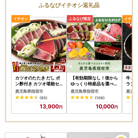
寄附者の皆様には、ご心配とご迷惑をおかけしましたこと
ふるなびイチオシ返礼品
を、深くお詫び申し上げます。
本市では、直ちに当該事業者の返礼品に係る寄附の受付を停
止いたしました。
また、既に寄附をいただき未発送の当該事業者の返礼品につ
いて発送を見合わせておりますので、今後、個別にご連絡を
させていただきます。
速やかに調査を進め、当該事業者の返礼品をお選びいただい
た寄附者の皆様には、誠意を持って真摯に対応させていただ
く所存です。
カツオのたたき だし ポ
【有効期限なし！後から
牛 ユ
何卒ご理解賜りますようお願い申し上げます。
ン酢付き カツオ堪能セ
ゆっくり特産品を選べる
ランド
ット 指宿食品 IB026-0
】鹿児島県指宿市カタロ
ッケ7
鹿児島県指宿市
鹿児島県指宿市
鹿児島
02 かつお 鰹
グポイント
2-01
-------------------------
(85)
(106)
【発送後のお届け先変更が有料となります】
13,900
10,000
2023年6月1日から、発送後に送り状に記載された住所以外
にお届け先を変更する場合、変更後のお届け先様ご負担で変
更前のお届け先から変更後のお届け先までの着払い運賃が別
途必要となります。
※住所の登録間違いによる訂正転送も有料対象となります。