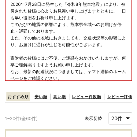
2026年7月28日に発生した「令和8年熊本地震」により、被
災された皆様に心よりお見舞い申し上げますとともに、一日
も早い復旧をお祈り申し上げます。
このたびの地震の影響により、熊本県全域へのお届けが停
止・遅延しております。
また、その他の地域におきましても、交通状況等の影響によ
り、お届けに遅れが生じる可能性がございます。
寄附者の皆様にはご不便、ご迷惑をおかけいたしますが、何
卒ご理解賜りますようお願い申し上げます。
なお、最新の配送状況につきましては、ヤマト運輸のホーム
ページをご確認ください。
-------------------------
おすすめ順
安い順
高い順
レビュー件数順
レビュー評価順
【指宿市ふるさと納税返礼品の不適正表示についてのお詫び
とご報告】
1
~
20
件(全
60
件)
表示切替：
本市へのふるさと納税のお礼として取り扱っていた「有限会
社水迫畜産」の牛肉の返礼品につきまして、不適切な表示が
あったことが確認されました。