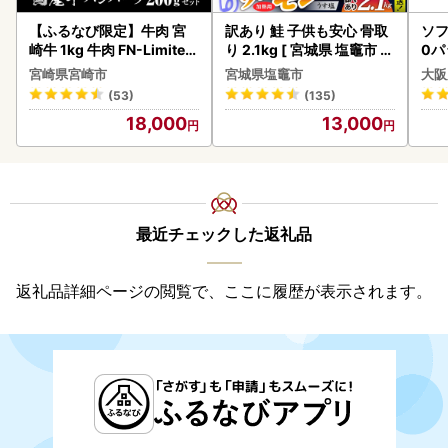
【ふるなび限定】牛肉 宮
訳あり 鮭 子供も安心 骨取
ソフ
崎牛 1kg 牛肉 FN-Limited
り 2.1kg [ 宮城県 塩竈市 ]
0パ
-VO
鮭
宮崎県宮崎市
宮城県塩竈市
大阪
(53)
(135)
18,000
13,000
最近チェックした返礼品
返礼品詳細ページの閲覧で、ここに履歴が表示されます。