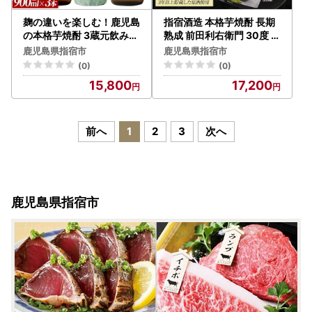
麹の違いを楽しむ！鹿児島
指宿酒造 本格芋焼酎 長期
の本格芋焼酎 3蔵元飲み比
熟成 前田利右衛門 30度 7
べ 3本セット 900ml×3本
20ml 活お海道 IB046-01
鹿児島県指宿市
鹿児島県指宿市
(ひご屋/IB013-014)
9 焼酎 焼酎
(0)
(0)
15,800
17,200
前へ
1
2
3
次へ
鹿児島県指宿市