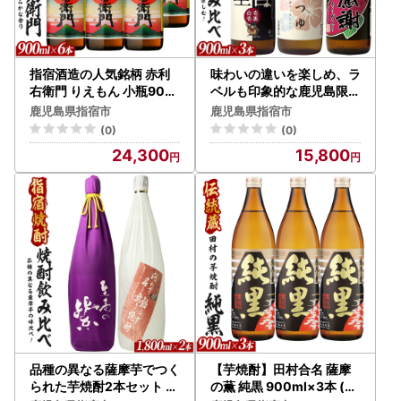
指宿酒造の人気銘柄 赤利
味わいの違いを楽しめ、ラ
右衛門 りえもん 小瓶900
ベルも印象的な鹿児島限定
ml×6本セット ひご屋 IB0
の芋焼酎小瓶3本セット 9
鹿児島県指宿市
鹿児島県指宿市
13-011 焼酎
00ml×3本 (ひご屋/IB013
(0)
(0)
-015)
24,300
15,800
品種の異なる薩摩芋でつく
【芋焼酎】田村合名 薩摩
られた芋焼酎2本セット 18
の薫 純黒 900ml×3本 (ひ