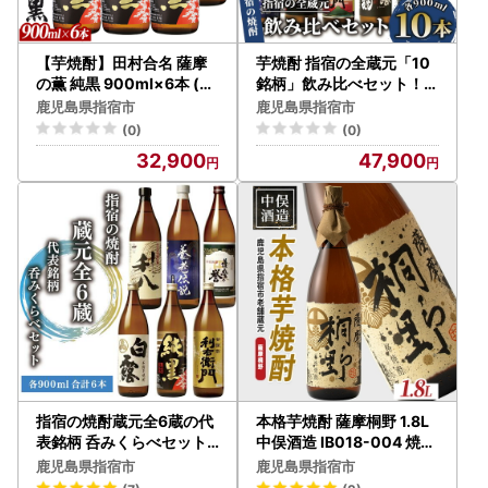
【芋焼酎】田村合名 薩摩
芋焼酎 指宿の全蔵元「10
の薫 純黒 900ml×6本 (ひ
銘柄」飲み比べセット！(
ご屋/IB013-024) 芋焼酎
各900ml) ひご屋 IB013-
鹿児島県指宿市
鹿児島県指宿市
001 焼酎
(0)
(0)
32,900
47,900
指宿の焼酎蔵元全6蔵の代
本格芋焼酎 薩摩桐野 1.8L
表銘柄 呑みくらべセット9
中俣酒造 IB018-004 焼酎
00ml×6本 ひご屋 IB013-
焼酎
鹿児島県指宿市
鹿児島県指宿市
002 焼酎