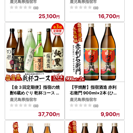
00ml×2本 (ひご屋/IB013
ご屋/IB013-010) 芋焼酎
鹿児島県指宿市
鹿児島県指宿市
-021)
(0)
(0)
25,100
16,700
【全３回定期便】指宿の焼
【芋焼酎】指宿酒造 赤利
酎6蔵めぐり 乾杯コース (
右衛門 900ml×2本 (ひご
ひご屋/IBZ013-006) 芋焼
屋/IB013-025) 芋焼酎
鹿児島県指宿市
鹿児島県指宿市
酎
(0)
(0)
37,700
9,900