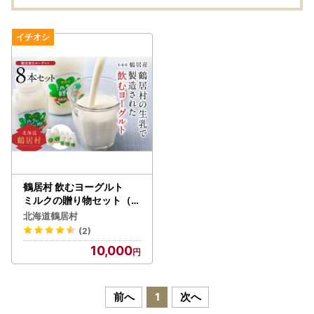
お中元 お歳暮 缶 缶ビー
冷凍 
ル ペールエール ホップ
ACCP認証 
爽快感 柑橘 ブルワリー
エ 北海道 ふるさと納税
ブラッスリーノット 晩
酌 Beer 醸造所 プレゼン
ト 北海道 ふるさと納税
ふるなび ）
鶴居村 飲むヨーグルト
ミルクの贈り物セット（人
気 ヨーグルト セット ギフ
北海道鶴居村
ト 国産 北海道産 人気 食べ
(2)
比べ 酪農応援 乳製品 鶴居
10,000
村 酪楽館 北海道 ふるさと
納税 ふるなび ）
前へ
1
次へ