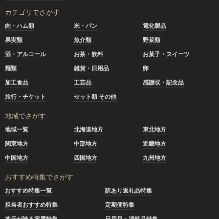
カテゴリでさがす
肉・ハム類
米・パン
電化製品
果実類
魚介類
野菜類
酒・アルコール
お茶・飲料
お菓子・スイーツ
麺類
雑貨・日用品
卵
加工食品
工芸品
感謝状・記念品
旅行・チケット
セット類 その他
地域でさがす
地域一覧
北海道地方
東北地方
関東地方
中部地方
近畿地方
中国地方
四国地方
九州地方
おすすめ特集でさがす
おすすめ特集一覧
訳あり返礼品特集
担当者おすすめ特集
定期便特集
地元が誇る家電特集
日用品・消耗品特集