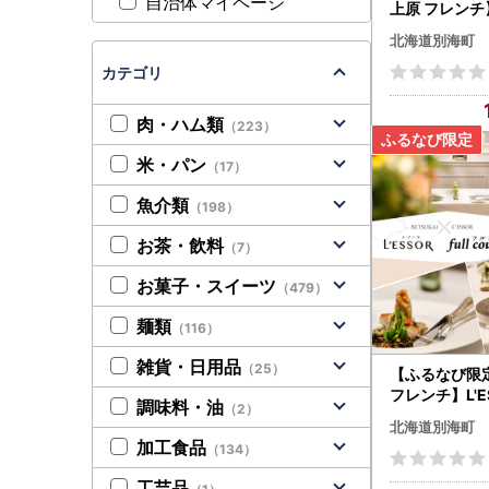
自治体マイページ
上原 フレンチ】
が喜ぶ優しい
北海道別海町
気「別海町特
お食事券2名様
カテゴリ
肉・ハム類
（223）
米・パン
（17）
魚介類
（198）
お茶・飲料
（7）
お菓子・スイーツ
（479）
麺類
（116）
雑貨・日用品
（25）
【ふるなび限
フレンチ】L'E
調味料・油
（2）
シックの伝承
北海道別海町
町ランチコー
加工食品
（134）
1名様 北海道
工芸品