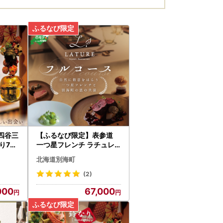
四谷三
【ふるなび限定】表参道
り7年
一つ星フレンチ ラチュレ
別海町
ジビエの名店「別海町×LA
北海道別海町
事券2
TUREコラボコース」お食
事券1名様 北海道
(2)
000
67,000