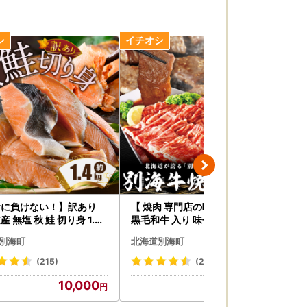
輸に負けない！】訳あり
【 焼肉 専門店の味】 北海道産
高評
 無塩 秋 鮭 切り身 1.4k
黒毛和牛 入り 味付け 焼肉 1.2k
第1
g（400g×３パック） 特製甘
25
別海町
北海道別海町
北
だれ 別海町
(215)
(239)
10,000
14,000