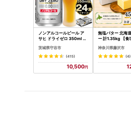
ノンアルコールビール ア
無塩バター 北海道
サヒ ドライゼロ 350ml 24
ー 計1.35kg 【
本 ノンアル ビール asashi
】
茨城県守谷市
神奈川県藤沢市
守谷市
(415)
(4)
10,500
1