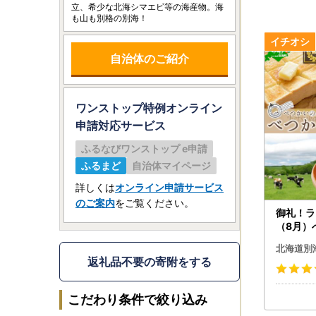
立、希少な北海シマエビ等の海産物。海
も山も別格の別海！
自治体のご紹介
ワンストップ特例オンライン
申請
対応サービス
ふるなびワンストップ e申請
ふるまど
自治体マイページ
詳しくは
オンライン申請サービス
のご案内
をご覧ください。
御礼！ラ
（8月）
ん 7個 
北海道別
返礼品不要の寄附をする
こだわり条件で絞り込み