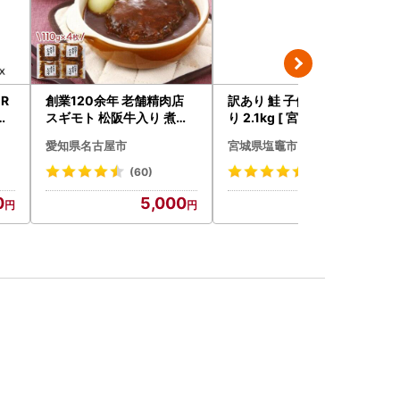
ER
創業120余年 老舗精肉店
訳あり 鮭 子供も安心 骨取
ヤ
スギモト 松阪牛入り 煮込
り 2.1kg [ 宮城県 塩竈市 ]
 リ
み ハンバーグ 110g×4枚
鮭
愛知県名古屋市
宮城県塩竈市
惣菜 お取り寄せ グルメ ハ
ンバーグ 冷凍
(60)
(135)
0
5,000
13,000