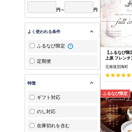
円～
円
よく使われる条件
ふるなび限定
【ふるなび限
上原 フレンチ】
定期便
が喜ぶ優しい
北海道別海町
気「別海町特
お食事券2名様
特徴
ギフト対応
のし対応
在庫切れを含む