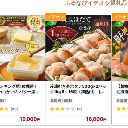
ふるなびイチオシ返礼品
ンキング第1位獲得！
冷凍むき身ホタテ500g×2パッ
【禁
べつかいの バター屋さ
ク1kg 8～16粒（加熱用）【KN
北海道産
セット バター
0000021】
g
海町
北海道別海町
北海道
(99)
(2)
19,000
16,000