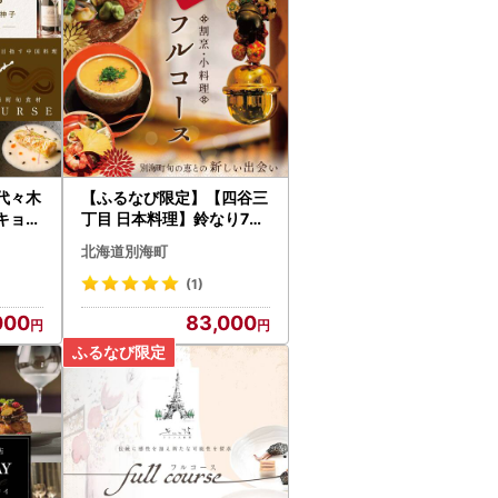
代々木
【ふるなび限定】【四谷三
キョー
丁目 日本料理】鈴なり7年
・新感
連続一つ星の名店「別海町
北海道別海町
コース
旬の特別コース」食事券1
道
名様 北海道
(1)
000
83,000