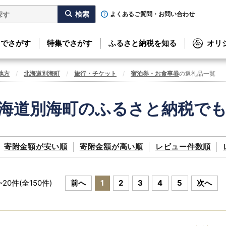
よくあるご質問・お問い合わせ
リでさがす
特集でさがす
ふるさと納税を知る
オリ
地方
北海道別海町
旅行・チケット
宿泊券・お食事券
の返礼品一覧
海道別海町のふるさと納税で
寄附金額が
安い順
寄附金額が
高い順
レビュー件数順
~
20
件(全
150
件)
前へ
1
2
3
4
5
次へ