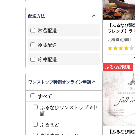
配送方法
【ふるなび限
常温配送
フレンチ】ラ
史ある空間と
北海道別海町
海町SPECIA
冷蔵配送
食事券2名様 
冷凍配送
ワンストップ特例オンライン申請
すべて
ふるなびワンストップ e申
請
ふるまど
【ふるなび限