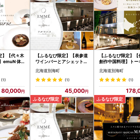
定】【代々木
【ふるなび限定】【表参道
【ふるなび限定】【
emuN 体
ワインバーとアシェットデ
創作中国料理】トー
味が女性に人
セール】EMME「別海町ス
シノワ 神子 新発想
北海道別海町
北海道別海町
別コースA」
ペシャルディナーコース」
覚の体験「別海町B
 北海道
お食事券1名様 北海道
」食事券2名様 北海
(1)
(1)
(1)
80,000
45,000
178,