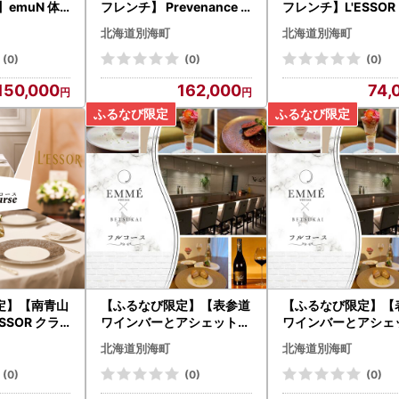
emuN 体
フレンチ】 Prevenance
フレンチ】L'ESSOR
味が女性に人
静井シェフのセンスが光る
シックの伝承と創造
北海道別海町
北海道別海町
別コースC」
「別海町厳選コース」お食
町ディナーコース」
 北海道
事券2名様
1名様 北海道
(0)
(0)
(0)
150,000
162,000
74,
定】【南青山
【ふるなび限定】【表参道
【ふるなび限定】【
SSOR クラ
ワインバーとアシェットデ
ワインバーとアシェ
と創造「別海
セール】EMME( エンメ )
セール】EMME「別
北海道別海町
北海道別海町
ス」お食事券
「別海町ディナーコース」
ペシャルディナーコ
お食事券1名様 北海道
お食事券2名様 北海
(0)
(0)
(0)