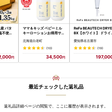
産 バタ
ママ＆キッズ ベビーミル
ReFa BEAUTECH DRY
食塩不使用
キーローションお得用サイ
BX【ホワイト】 ドライ
ズ 380ml 2本セット CH21
ー 美容 家電 ドライヤー
北海道白老町
愛知県名古屋市
0
ファ
(10)
(19)
2,000
34,500
197,00
最近チェックした返礼品
返礼品詳細ページの閲覧で、ここに履歴が表示されます。