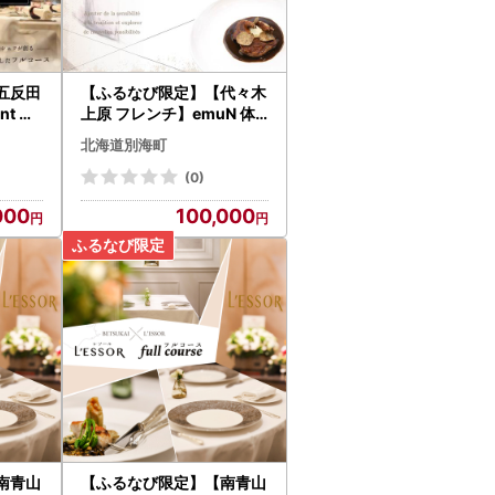
五反田
【ふるなび限定】【代々木
nt MA
上原 フレンチ】emuN 体
食材お
が喜ぶ優しい味が女性に人
北海道別海町
事券2
気「別海町特別コースB」
お食事券2名様 北海道
(0)
000
100,000
南青山
【ふるなび限定】【南青山