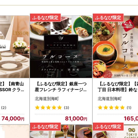
定】【南青山
【ふるなび限定】銀座一つ
【ふるなび限定】【
SSOR クラ
星フレンチ ラフィナージ
丁目 日本料理】鈴な
と創造「別海
ュ「北海道別海町テロワー
連続一つ星の名店「
北海道別海町
北海道別海町
ス」お食事券
ル特別コース」お食事券1
旬の特別コース」食
名様
名様 北海道
(2)
(3)
(1)
74,000
81,000
165,