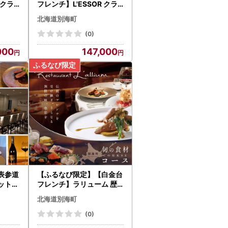
 クラ
フレンチ】L'ESSOR クラ
「別海
シックの伝承と創造「別海
北海道別海町
食事券
町ディナーコース」食事券
2名様 北海道
(0)
000
147,000
表参道
【ふるなび限定】【白金台
ットデ
フレンチ】ラリューム 歴
海町ス
史ある空間と確かな技「別
北海道別海町
ース」
海町SPECIALコース」お
道
食事券1名様 北海道
(0)