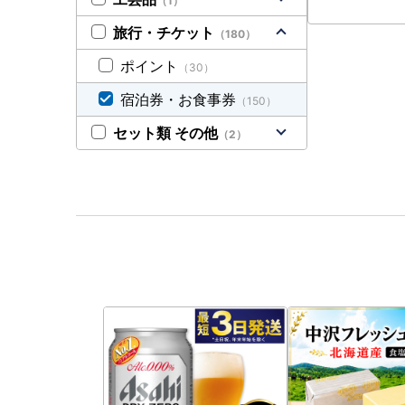
（1）
旅行・チケット
（180）
ポイント
（30）
宿泊券・お食事券
（150）
セット類 その他
（2）