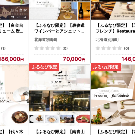
定】【白金台
【ふるなび限定】【表参道
【ふるなび限定】【
リューム 歴
ワインバーとアシェットデ
フレンチ】Restaura
確かな技「別
セール】EMME( エンメ )
Y「シェフの別海町
北海道別海町
北海道別海町
Lコース」お
「別海町ディナーコース」
まかせコース」お食
北海道
お食事券2名様 北海道
名様 北海道
(1)
(0)
(0)
186,000
70,000
146,
定】【代々木
【ふるなび限定】【南青山
【ふるなび限定】【