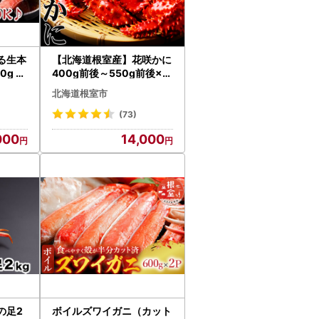
る生本
【北海道根室産】花咲かに
g A-
400g前後～550g前後×3
尾 A-70030
北海道根室市
(73)
000
14,000
の足2
ボイルズワイガニ（カット