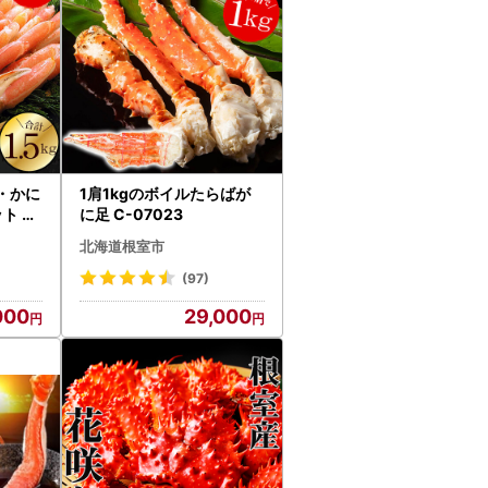
・かに
1肩1kgのボイルたらばが
ト B-
に足 C-07023
北海道根室市
(97)
000
29,000