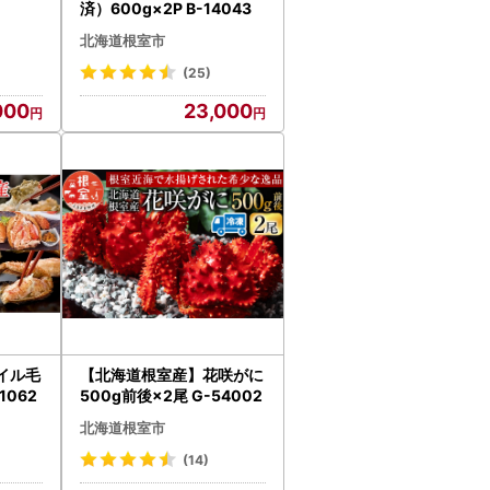
済）600g×2P B-14043
北海道根室市
(25)
000
23,000
イル毛
【北海道根室産】花咲がに
1062
500g前後×2尾 G-54002
北海道根室市
(14)