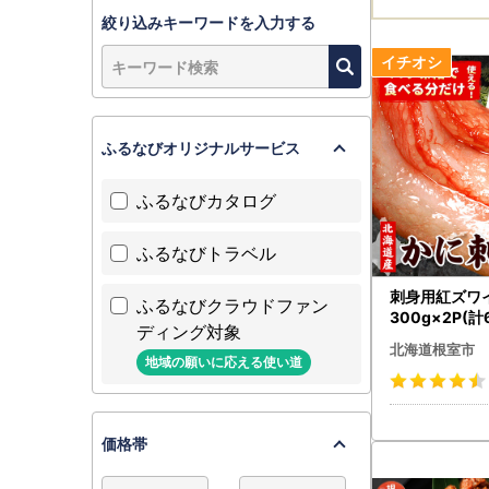
絞り込みキーワードを入力する
ふるなびオリジナルサービス
ふるなびカタログ
ふるなびトラベル
刺身用紅ズワ
ふるなびクラウドファン
300g×2P(計6
ディング対象
032
北海道根室市
地域の願いに応える使い道
価格帯