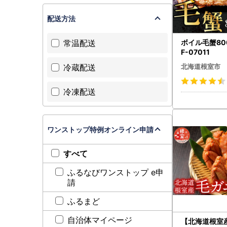
配送方法
ボイル毛蟹80
常温配送
F-07011
冷蔵配送
北海道根室市
冷凍配送
ワンストップ特例オンライン申請
すべて
ふるなびワンストップ e申
請
ふるまど
自治体マイページ
【北海道根室