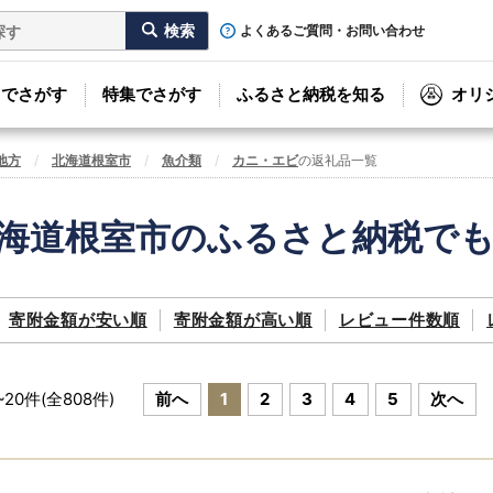
よくあるご質問・お問い合わせ
リでさがす
特集でさがす
ふるさと納税を知る
オリ
地方
北海道根室市
魚介類
カニ・エビ
の返礼品一覧
海道根室市のふるさと納税で
寄附金額が
安い順
寄附金額が
高い順
レビュー件数順
~
20
件(全
808
件)
前へ
1
2
3
4
5
次へ