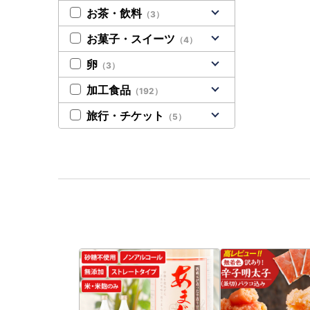
お茶・飲料
（3）
お菓子・スイーツ
（4）
卵
（3）
加工食品
（192）
旅行・チケット
（5）