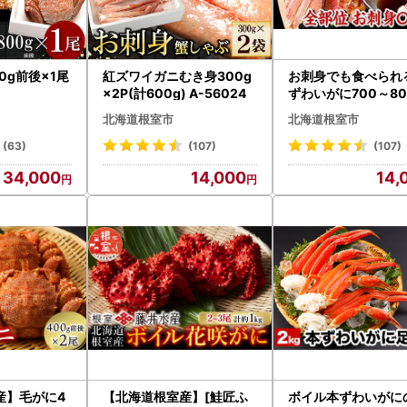
0g前後×1尾
紅ズワイガニむき身300g
お刺身でも食べられ
×2P(計600g) A-56024
ずわいがに700～800
48007
北海道根室市
北海道根室市
(63)
(107)
(107)
34,000
14,000
14,
産】毛がに4
【北海道根室産】[鮭匠ふ
ボイル本ずわいがに