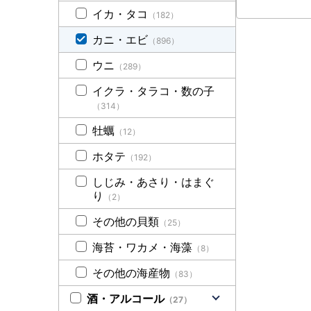
イカ・タコ
（182）
カニ・エビ
（896）
ウニ
（289）
イクラ・タラコ・数の子
（314）
牡蠣
（12）
ホタテ
（192）
しじみ・あさり・はまぐ
り
（2）
その他の貝類
（25）
海苔・ワカメ・海藻
（8）
その他の海産物
（83）
酒・アルコール
（27）