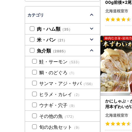
00g前後×2尾 
北海道根室市
カテゴリ
肉・ハム類
（35）
米・パン
（21）
魚介類
（2885）
鮭・サーモン
（533）
鯛・のどぐろ
（1）
サンマ・アジ・サバ
（156）
ヒラメ・カレイ
（2）
かにしゃぶ・
ウナギ・穴子
（9）
用本ずわいがに
D-56004
北海道根室市
その他の魚
（172）
旬のお魚セット
（9）