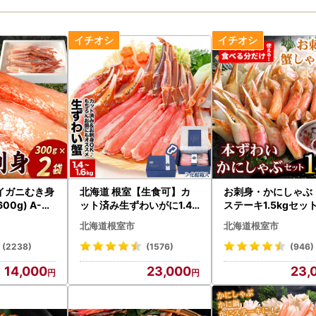
イガニむき身
北海道 根室【生食可】カ
お刺身・かにしゃぶ
00g) A-07
ット済み生ずわいがに1.4
ステーキ1.5kgセット
～1.6kg(700～800g×2P)
7024
北海道根室市
北海道根室市
B-48014
(2238)
(1576)
(946)
14,000
23,000
23,