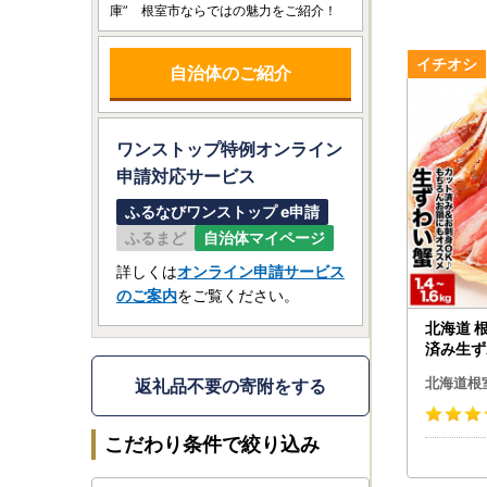
庫” 根室市ならではの魅力をご紹介！
自治体のご紹介
ワンストップ特例オンライン
申請
対応サービス
ふるなびワンストップ e申請
ふるまど
自治体マイページ
詳しくは
オンライン申請サービス
のご案内
をご覧ください。
北海道 
済み生ずわ
00～800
北海道根
返礼品不要の寄附をする
こだわり条件で絞り込み