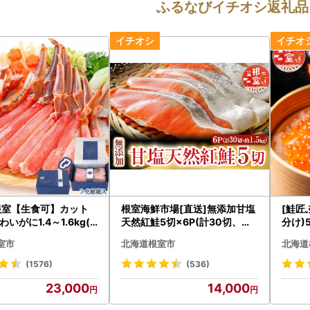
ふるなびイチオシ返礼品
根室【生食可】カット
根室海鮮市場[直送]無添加甘塩
[鮭匠
いがに1.4～1.6kg(7
天然紅鮭5切×6P(計30切、約1.
分け)5
g×2P) B-48014
5kg) A-28004
室市
北海道根室市
北海道
(1576)
(536)
23,000
14,000