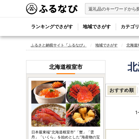
ランキングでさがす
地域でさがす
カテゴ
ふるさと納税サイト「ふるなび」
地域でさがす
北海道
北
北海道根室市
おすすめ順
1
日本最東端“北海道根室市”「蟹」「雲
丹」「いくら」を始めとした“海産物の宝