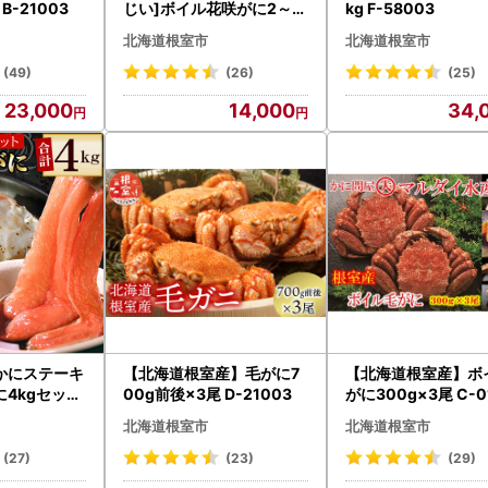
B-21003
じい]ボイル花咲がに2～3
kg F-58003
尾(計約1kg) A-42084
北海道根室市
北海道根室市
(49)
(26)
(25)
23,000
14,000
34,
かにステーキ
【北海道根室産】毛がに7
【北海道根室産】ボ
4kgセット
00g前後×3尾 D-21003
がに300g×3尾 C-0
北海道根室市
北海道根室市
(27)
(23)
(29)