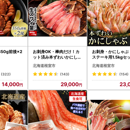
50g前後×2
お刺身OK・棒肉だけ！カ
お刺身・かにしゃぶ
ット済み本ずわいかにしゃ
ステーキ用1.5kgセッ
ぶ800g～1kg(400g～50
56022
北海道根室市
北海道根室市
0g×2P) C-25019
(322)
(143)
(154)
14,000
29,000
23,