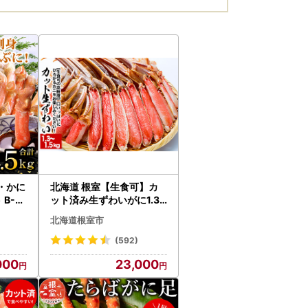
・かに
北海道 根室【生食可】カ
 B-0
ット済み生ずわいがに1.3
～1.5kg×1P B-38005
北海道根室市
(592)
000
23,000