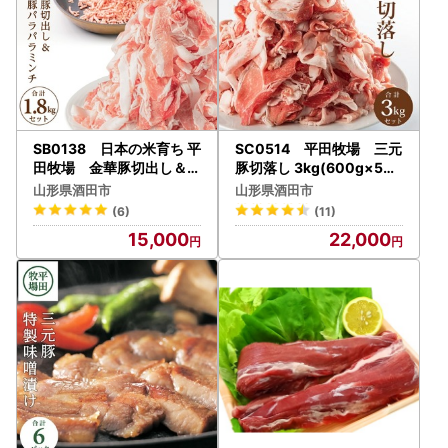
SB0138 日本の米育ち 平
SC0514 平田牧場 三元
田牧場 金華豚切出し＆三
豚切落し 3kg(600g×5パ
元豚パラパラミンチ
ック)
山形県酒田市
山形県酒田市
(6)
(11)
15,000
22,000