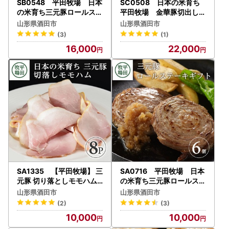
SB0548 平田牧場 日本
SC0508 日本の米育ち
の米育ち三元豚ロールステ
平田牧場 金華豚切出し
ーキ 8個ギフト
3kg(500g×6パック)
山形県酒田市
山形県酒田市
(3)
(1)
16,000
22,000
SA1335 【平田牧場】 三
SA0716 平田牧場 日本
元豚 切り落としモモハム
の米育ち三元豚ロールステ
100g×8パック
ーキ 6個ギフト
山形県酒田市
山形県酒田市
(2)
(3)
10,000
10,000