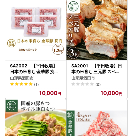
SA2002 【平田牧場】
SA2001 【平田牧場】日
日本の米育ち 金華豚 挽肉
本の米育ち 三元豚 スペア
計1.2kg(240g×5パック
リブ 485g×3パック
山形県酒田市
山形県酒田市
)
(1)
(0)
10,000
10,000