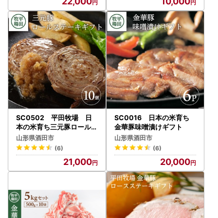
22,000
10,000
SC0502 平田牧場 日
SC0016 日本の米育ち
本の米育ち三元豚ロールス
金華豚味噌漬けギフト
テーキ 10個ギフト
山形県酒田市
山形県酒田市
(6)
(6)
21,000
20,000