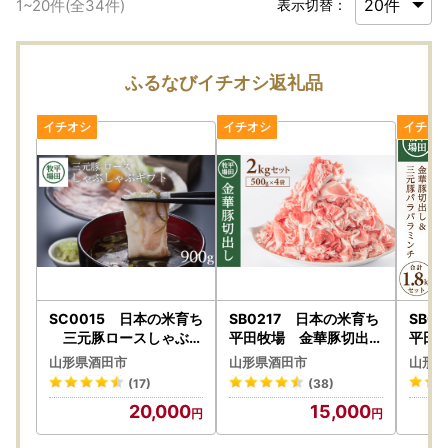
1
~
20
件(全
34
件)
表示切替：
ふるなびイチオシ返礼品
SC0015 日本の米育ち
SB0217 日本の米育ち
SB0
三元豚ロースしゃぶし
平田牧場 金華豚切出し
平田
ゃぶギフト
2kg(500g×4パック)
＆三
山形県酒田市
山形県酒田市
山形県
(17)
(38)
20,000
15,000