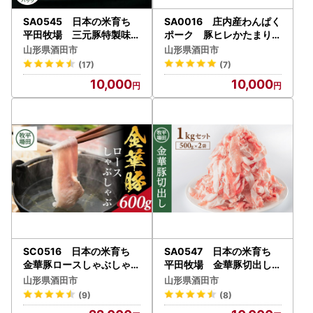
SA0545 日本の米育ち
SA0016 庄内産わんぱく
平田牧場 三元豚特製味噌
ポーク 豚ヒレかたまり2
漬け6枚
本
山形県酒田市
山形県酒田市
(17)
(7)
10,000
10,000
SC0516 日本の米育ち
SA0547 日本の米育ち
金華豚ロースしゃぶしゃぶ
平田牧場 金華豚切出し
ギフト
1kg(500g×2パック)
山形県酒田市
山形県酒田市
(9)
(8)