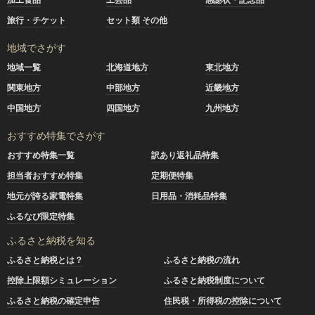
旅行・チケット
セット類 その他
地域でさがす
地域一覧
北海道地方
東北地方
関東地方
中部地方
近畿地方
中国地方
四国地方
九州地方
おすすめ特集でさがす
おすすめ特集一覧
訳あり返礼品特集
担当者おすすめ特集
定期便特集
地元が誇る家電特集
日用品・消耗品特集
ふるなび限定特集
ふるさと納税を知る
ふるさと納税とは？
ふるさと納税の流れ
控除上限額シミュレーション
ふるさと納税制度について
ふるさと納税の確定申告
住民税・所得税の控除について