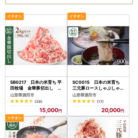
SB0217 日本の米育ち 平
SC0015 日本の米育ち
田牧場 金華豚切出し 2
三元豚ロースしゃぶしゃぶ
kg(500g×4パック)
ギフト
山形県酒田市
山形県酒田市
(38)
(17)
15,000
20,000