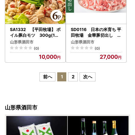
SA1332 【平田牧場】 ボ
SD0116 日本の米育ち 平
イル豚白モツ 300g(150
田牧場 金華豚切出し 4
g×2袋)×6パック
kg(500g×8パック)
山形県酒田市
山形県酒田市
(0)
(0)
10,000
27,000
前へ
1
2
次へ
山形県酒田市