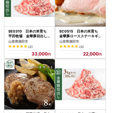
SE0310 日本の米育ち
SC0515 日本の米育ち
平田牧場 金華豚切出し
金華豚ロースステーキギフ
5kg(500g×10パック)
ト
山形県酒田市
山形県酒田市
(2)
(3)
33,000
22,000