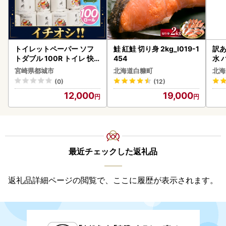
トイレットペーパー ソフ
鮭 紅鮭 切り身 2kg_I019-1
訳あ
トダブル 100R トイレ 快
454
水 
速〔12-I5-TP100-R〕
ク 
宮崎県都城市
北海道白糠町
北海
付き
(0)
(12)
海の
12,000
19,000
司 
取り
料
最近チェックした返礼品
返礼品詳細ページの閲覧で、ここに履歴が表示されます。