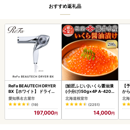
おすすめ返礼品
ReFa BEAUTECH DRYER
[鮭匠ふじい]いくら醤油漬
【予
BX【ホワイト】 ドライヤ
(小分け)50g×4P A-4209
から
ー 美容 家電 ドライヤー リ
5
らい
愛知県名古屋市
北海道根室市
北海
ファ
g 
(19)
(2251)
)【
197,000
14,000