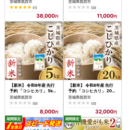
g [A-rin004]
キークイーン
茨城県筑西市
茨城県筑西市
(1)
(0)
38,000
11,000
【新米】 令和8年産 先行
【新米】 令和8年産 先行
予約 「コシヒカリ」 5kg
予約 「コシヒカリ」 20kg
｜ 新米
｜ 新米
茨城県筑西市
茨城県筑西市
(0)
(0)
8,000
32,000