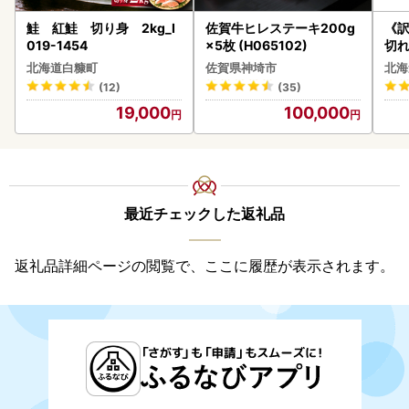
鮭 紅鮭 切り身 2kg_I
佐賀牛ヒレステーキ200g
《
019-1454
×5枚 (H065102)
切れ
0g 
北海道白糠町
佐賀県神埼市
北海
(12)
(35)
19,000
100,000
最近チェックした返礼品
返礼品詳細ページの閲覧で、ここに履歴が表示されます。