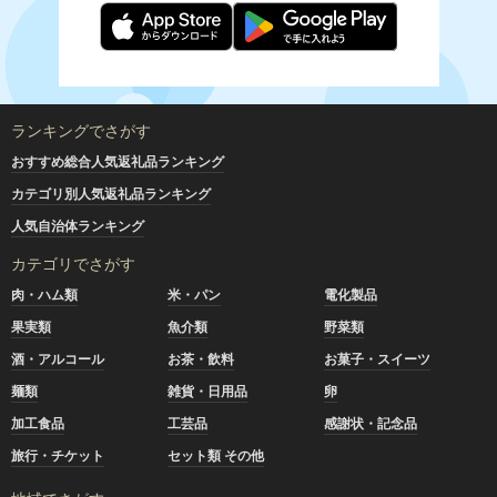
ランキングでさがす
おすすめ総合人気返礼品ランキング
カテゴリ別人気返礼品ランキング
人気自治体ランキング
カテゴリでさがす
肉・ハム類
米・パン
電化製品
果実類
魚介類
野菜類
酒・アルコール
お茶・飲料
お菓子・スイーツ
麺類
雑貨・日用品
卵
加工食品
工芸品
感謝状・記念品
旅行・チケット
セット類 その他