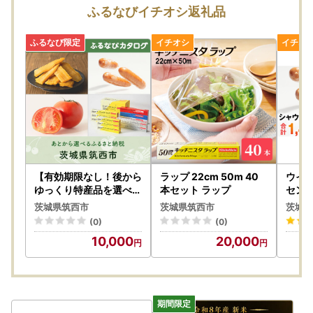
ご了承ください。
ふるなびイチオシ返礼品
また、不備等があった返礼品は食べたり、飲んだり、捨てた
りせず、対応が決まるまで保管をお願いします。
保管されてない場合、代替品での対応等が難しい場合がござ
います。
到着日指定は承ることができません。備考欄に記載しても対
応できかねますのでご了承ください。
もし長期ご不在の場合がございましたら、備考欄、または下
記窓口までご連絡いただきますようお願いします。
筑西市ふるさと納税担当窓口
【有効期限なし！後から
ラップ 22cm 50m 40
ウイン
TEL：050-1732-3078
ゆっくり特産品を選べる
本セット ラップ
セン 
】茨城県筑西市カタログ
メール：chikusei@furusato-supports.com
茨城県筑西市
茨城県筑西市
茨城県
ポイント
(0)
(0)
●お寄せいただいた個人情報は、筑西市が寄附金の受付及び
10,000
20,000
入金に係る確認・連絡等に利用するものであり、それ以外の
目的で使用するものではありません。
●寄附者情報の”寄附者名”と”住所”には住民票にご登録の内
容をご記入ください。内容が異なる場合は寄附控除対象にな