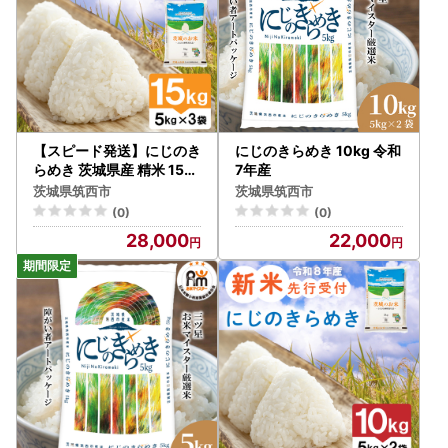
【スピード発送】にじのき
にじのきらめき 10kg 令和
らめき 茨城県産 精米 15kg
7年産
[rin022] 白米
茨城県筑西市
茨城県筑西市
(0)
(0)
28,000
22,000