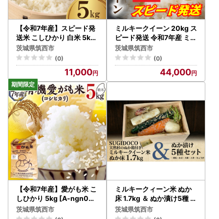
【令和7年産】スピード発
ミルキークイーン 20kg ス
送米 こしひかり 白米 5kg
ピード発送 令和7年産 ミル
[A-rin001]
キークイーン
茨城県筑西市
茨城県筑西市
(0)
(0)
11,000
44,000
【令和7年産】愛がも米 こ
ミルキークィーン米 ぬか
しひかり 5kg [A-ngn002
床 1.7kg ＆ ぬか漬け5種 セ
]
ット ( SUGIDOCO 容器付
茨城県筑西市
茨城県筑西市
き )