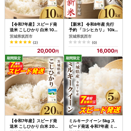
住民票が筑西市にある方は、返礼品の送付対象になりません
ので、あらかじめご了承ください。
●備考にご記入いただいても対応は致しかねます。
【令和7年産】スピード発
【新米】 令和8年産 先行
送米 こしひかり 白米 10k
予約 「コシヒカリ」 10kg
g [A-rin002]
｜ 新米
●※クール便対象 配送できない地域がございます※
茨城県筑西市
茨城県筑西市
・伊豆諸島：青ヶ島村（青ヶ島）・利島村（利島）・御蔵島
(2)
(0)
村（御蔵島）・式根島
20,000
16,000
・小笠原諸島：小笠原村（父島・母島・硫黄島・南鳥島な
ど）
【令和7年産】スピード発
ミルキークイーン 5kg ス
送米 こしひかり 白米 20k
ピード発送 令和7年産 ミル