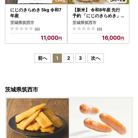
にじのきらめき 5kg 令和7
【新米】 令和8年産 先行
年産
予約 「にじのきらめき」 1
0kg ｜ 新米
茨城県筑西市
茨城県筑西市
(0)
(0)
11,000
16,000
前へ
1
2
3
次へ
茨城県筑西市