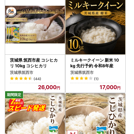
らない可能性がありますのでご注意ください。
●配送の転送にかかる運賃について（配送手配開始後の送付
先住所の変更）
ヤマト運輸の規定変更により、2023年6月1日発送分から返
礼品の送り状に記載された住所以外にお届け先を変更（転
送）する場合にかかる運賃は
ご贈答用の場合でも受取人様でのご負担となります。お申し
込み時のお届け先住所入力につきましては十分にご注意くだ
茨城県 筑西市産 コシヒカ
ミルキークイーン 新米 10
さい。
リ 10kg コシヒカリ
kg 先行予約 令和8年産
詳細は、下記URLヤマト運輸株式会社の運賃収受の開始につ
茨城県筑西市
茨城県筑西市
いてご確認ください。
(44)
(1)
https://link.rakuten.co.jp/1/096/025/?url=important/info_2
26,000
17,000
30417_2.html
配送手配開始後にご連絡をいただいた場合、窓口での住所変
更はいたしかねますので、お早めにご連絡下さい。
●寄附のキャンセル、返礼品の変更・返品はできません。
また、寄附者様の都合により返礼品がお届けできない場合、
返礼品の再送はいたしかねます。