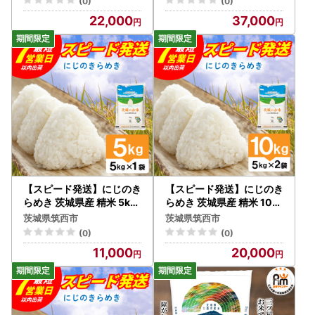
(0)
(0)
22,000
37,000
【スピード発送】にじのき
【スピード発送】にじのき
らめき 茨城県産 精米 5kg
らめき 茨城県産 精米 10k
[rin020] 白米
g [rin021] 白米
茨城県筑西市
茨城県筑西市
(0)
(0)
11,000
20,000