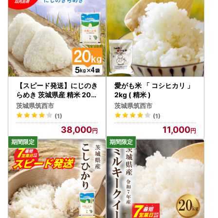
【スピード発送】にじのき
愛がも米 「 コシヒカリ 」
らめき 茨城県産 精米 20k
2kg ( 精米 )
g [rin023] 白米
茨城県筑西市
茨城県筑西市
(1)
(1)
38,000
11,000