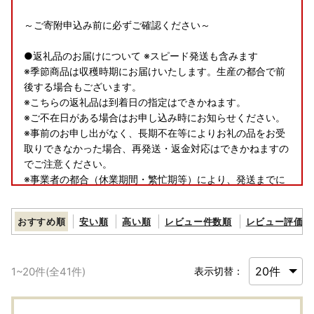
～ご寄附申込み前に必ずご確認ください～
●返礼品のお届けについて ※スピード発送も含みます
※季節商品は収穫時期にお届けいたします。生産の都合で前
後する場合もございます。
※こちらの返礼品は到着日の指定はできかねます。
※ご不在日がある場合はお申し込み時にお知らせください。
※事前のお申し出がなく、長期不在等によりお礼の品をお受
取りできなかった場合、再発送・返金対応はできかねますの
でご注意ください。
※事業者の都合（休業期間・繁忙期等）により、発送までに
お時間をいただく場合や、一時的に発送を停止する期間がご
ざいます。あらかじめご了承ください。
おすすめ順
安い順
高い順
レビュー件数順
レビュー評価順
●お受け取り後は、すぐに状態をご確認ください。
万全を期して返礼品をお届けしていますが、万が一、不備等
1
~
20
件(全
41
件)
表示切替：
があった場合は返礼品受け取り時に、写真（画像）を添付の
うえ電子メールにてご連絡ください。
日数が経ったものに関しましては対応いたしかねますので、