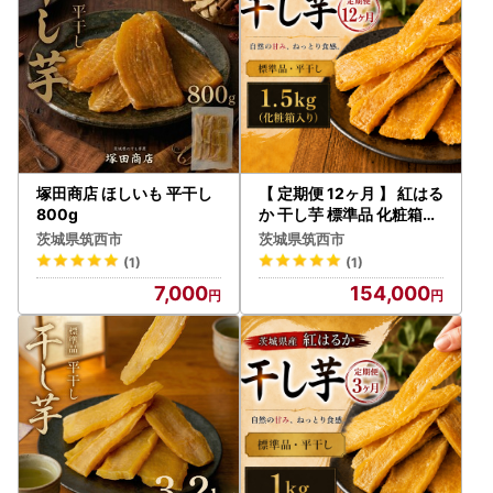
塚田商店 ほしいも 平干し
【 定期便 12ヶ月 】 紅はる
800g
か 干し芋 標準品 化粧箱入
り 1.5kg ほしいも
茨城県筑西市
茨城県筑西市
(1)
(1)
7,000
154,000