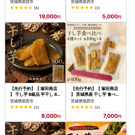
g × 4袋
茨城県筑西市
茨城県筑西市
(8)
(2)
19,000
5,000
【先行予約】【 塚田商店
【先行予約】【 塚田商店
】 干し芋 B級品 平干し 80
】 茨城県産 干し芋 食べ比
0g
べ 4種セット ( 100g × 4
茨城県筑西市
茨城県筑西市
袋 )
(2)
(2)
8,000
7,000