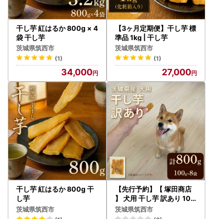
干し芋 紅はるか 800g × 4
【3ヶ月定期便】干し芋 標
袋 干し芋
準品 1kg | 干し芋
茨城県筑西市
茨城県筑西市
(1)
(1)
34,000
27,000
干し芋 紅はるか 800g 干
【先行予約】【 塚田商店
し芋
】 犬用 干し芋 訳あり 100
g × 8袋
茨城県筑西市
茨城県筑西市