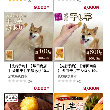
(1)
(0)
9,000
9,000
【先行予約】【 塚田商店
【先行予約】【 塚田商店
】 犬用 干し芋 訳あり 100
】 犬用 干し芋 シロタ 100
g × 4袋 無選別 ドックフー
g × 8袋
茨城県筑西市
茨城県筑西市
ド
(0)
(0)
6,000
8,000