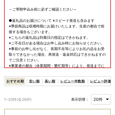
～ご寄附申込み前に必ずご確認ください～
●返礼品のお届けについて ※スピード発送も含みます
※季節商品は収穫時期にお届けいたします。生産の都合で前
後する場合もございます。
※こちらの返礼品は到着日の指定はできかねます。
※ご不在日がある場合はお申し込み時にお知らせください。
※事前のお申し出がなく、長期不在等によりお礼の品をお受
取りできなかった場合、再発送・返金対応はできかねますの
でご注意ください。
※事業者の都合（休業期間・繁忙期等）により、発送までに
お時間をいただく場合や、一時的に発送を停止する期間がご
ざいます。あらかじめご了承ください。
おすすめ順
安い順
高い順
レビュー件数順
レビュー評価順
●お受け取り後は、すぐに状態をご確認ください。
万全を期して返礼品をお届けしていますが、万が一、不備等
1
~
20
件(全
26
件)
表示切替：
があった場合は返礼品受け取り時に、写真（画像）を添付の
うえ電子メールにてご連絡ください。
日数が経ったものに関しましては対応いたしかねますので、