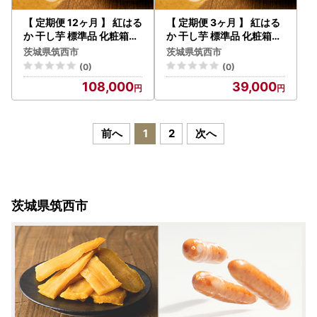
【 定期便 12ヶ月 】 紅はる
【 定期便 3ヶ月 】 紅はる
か 干し芋 標準品 化粧箱入
か 干し芋 標準品 化粧箱入
り 1kg
り 1.5kg
茨城県筑西市
茨城県筑西市
(0)
(0)
108,000
39,000
前へ
1
2
次へ
茨城県筑西市