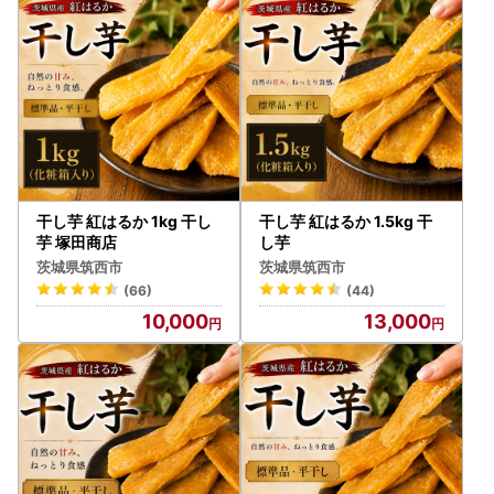
らない可能性がありますのでご注意ください。
●配送の転送にかかる運賃について（配送手配開始後の送付
先住所の変更）
ヤマト運輸の規定変更により、2023年6月1日発送分から返
礼品の送り状に記載された住所以外にお届け先を変更（転
送）する場合にかかる運賃は
ご贈答用の場合でも受取人様でのご負担となります。お申し
込み時のお届け先住所入力につきましては十分にご注意くだ
干し芋 紅はるか 1kg 干し
干し芋 紅はるか 1.5kg 干
さい。
芋 塚田商店
し芋
詳細は、下記URLヤマト運輸株式会社の運賃収受の開始につ
茨城県筑西市
茨城県筑西市
いてご確認ください。
(66)
(44)
https://link.rakuten.co.jp/1/096/025/?url=important/info_2
10,000
13,000
30417_2.html
配送手配開始後にご連絡をいただいた場合、窓口での住所変
更はいたしかねますので、お早めにご連絡下さい。
●寄附のキャンセル、返礼品の変更・返品はできません。
また、寄附者様の都合により返礼品がお届けできない場合、
返礼品の再送はいたしかねます。