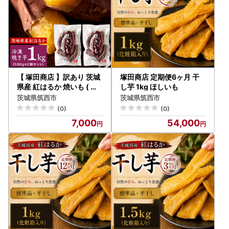
【 塚田商店 】訳あり 茨城
塚田商店 定期便6ヶ月 干
県産 紅はるか 焼いも ( 冷
し芋 1kg ほしいも
凍 ) Sサイズ 1kg (500g ×
茨城県筑西市
茨城県筑西市
2袋 )
(0)
(0)
7,000
54,000