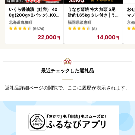
いくら醤油漬（鮭卵） 40
うなぎ蒲焼 特大 無頭 5尾
おせ
0g(200g×2パック)_K02
計約1.65kg タレ付き | う
マノ
2-1676
なぎ蒲焼
北海道白糠町
福岡県須恵町
京都
(5674)
(8)
22,000
14,000
最近チェックした返礼品
返礼品詳細ページの閲覧で、ここに履歴が表示されます。