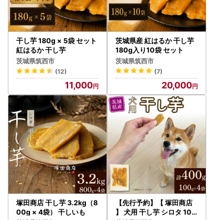
住民票が筑西市にある方は、返礼品の送付対象になりません
ので、あらかじめご了承ください。
●備考にご記入いただいても対応は致しかねます。
干し芋 180g × 5袋 セット
茨城県産 紅はるか 干し芋
紅はるか 干し芋
180g入り10袋 セット
●※クール便対象 配送できない地域がございます※
茨城県筑西市
茨城県筑西市
・伊豆諸島：青ヶ島村（青ヶ島）・利島村（利島）・御蔵島
(12)
(7)
村（御蔵島）・式根島
11,000
20,000
・小笠原諸島：小笠原村（父島・母島・硫黄島・南鳥島な
ど）
塚田商店 干し芋 3.2kg（8
【先行予約】【 塚田商店
00g × 4袋） 干しいも
】 犬用 干し芋 シロタ 100