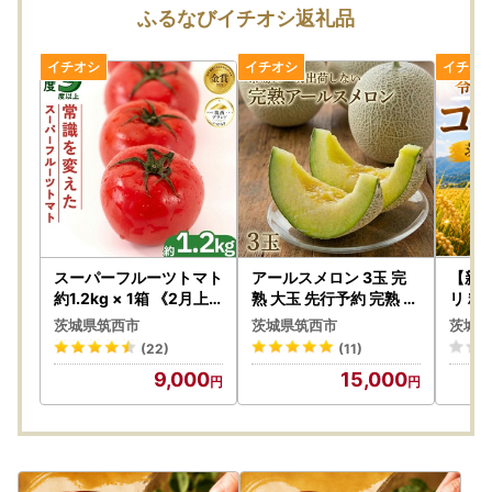
ご了承ください。
ふるなびイチオシ返礼品
また、不備等があった返礼品は食べたり、飲んだり、捨てた
りせず、対応が決まるまで保管をお願いします。
保管されてない場合、代替品での対応等が難しい場合がござ
います。
到着日指定は承ることができません。備考欄に記載しても対
応できかねますのでご了承ください。
もし長期ご不在の場合がございましたら、備考欄、または下
記窓口までご連絡いただきますようお願いします。
筑西市ふるさと納税担当窓口
スーパーフルーツトマト
アールスメロン 3玉 完
【新米
TEL：050-1732-3078
約1.2kg × 1箱 《2月上
熟 大玉 先行予約 完熟 贈
リ 精
旬-6月上旬頃出荷》 フ
答用 くだもの フルーツ
令和8
メール：chikusei@furusato-supports.com
茨城県筑西市
茨城県筑西市
茨城県
ルーツトマト トマト 【
果物 マスクメロン
(22)
(11)
2027年発送】
●お寄せいただいた個人情報は、筑西市が寄附金の受付及び
9,000
15,000
入金に係る確認・連絡等に利用するものであり、それ以外の
目的で使用するものではありません。
●寄附者情報の”寄附者名”と”住所”には住民票にご登録の内
容をご記入ください。内容が異なる場合は寄附控除対象にな