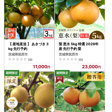
【 産地直送 】 あきづき 3
梨 恵水 5kg 特選 2026年
kg 先行予約
産 先行予約 梨
茨城県筑西市
茨城県筑西市
(0)
(0)
11,000
23,000