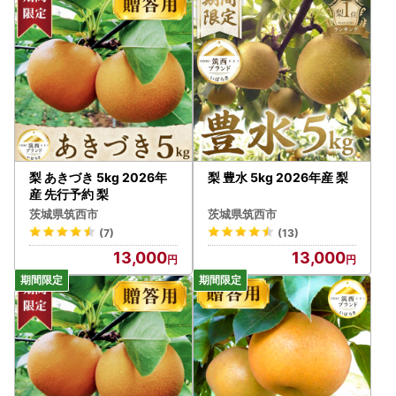
らない可能性がありますのでご注意ください。
●配送の転送にかかる運賃について（配送手配開始後の送付
先住所の変更）
ヤマト運輸の規定変更により、2023年6月1日発送分から返
礼品の送り状に記載された住所以外にお届け先を変更（転
送）する場合にかかる運賃は
ご贈答用の場合でも受取人様でのご負担となります。お申し
込み時のお届け先住所入力につきましては十分にご注意くだ
梨 あきづき 5kg 2026年
梨 豊水 5kg 2026年産 梨
さい。
産 先行予約 梨
詳細は、下記URLヤマト運輸株式会社の運賃収受の開始につ
茨城県筑西市
茨城県筑西市
いてご確認ください。
(7)
(13)
https://link.rakuten.co.jp/1/096/025/?url=important/info_2
13,000
13,000
30417_2.html
配送手配開始後にご連絡をいただいた場合、窓口での住所変
更はいたしかねますので、お早めにご連絡下さい。
●寄附のキャンセル、返礼品の変更・返品はできません。
また、寄附者様の都合により返礼品がお届けできない場合、
返礼品の再送はいたしかねます。