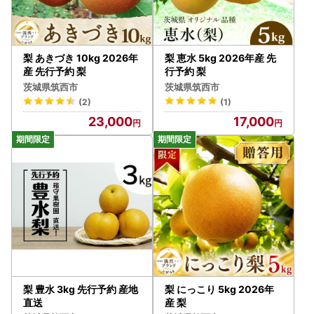
住民票が筑西市にある方は、返礼品の送付対象になりません
ので、あらかじめご了承ください。
●備考にご記入いただいても対応は致しかねます。
梨 あきづき 10kg 2026年
梨 恵水 5kg 2026年産 先
産 先行予約 梨
行予約 梨
●※クール便対象 配送できない地域がございます※
茨城県筑西市
茨城県筑西市
・伊豆諸島：青ヶ島村（青ヶ島）・利島村（利島）・御蔵島
(2)
(1)
村（御蔵島）・式根島
23,000
17,000
・小笠原諸島：小笠原村（父島・母島・硫黄島・南鳥島な
ど）
梨 豊水 3kg 先行予約 産地
梨 にっこり 5kg 2026年
直送
産 梨