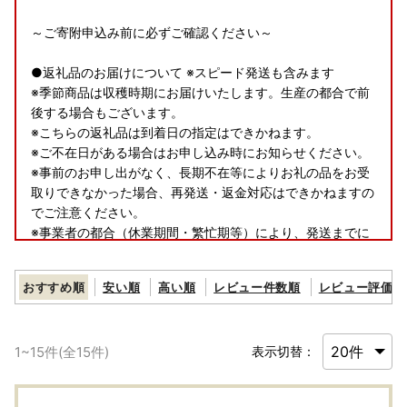
～ご寄附申込み前に必ずご確認ください～
●返礼品のお届けについて ※スピード発送も含みます
※季節商品は収穫時期にお届けいたします。生産の都合で前
後する場合もございます。
※こちらの返礼品は到着日の指定はできかねます。
※ご不在日がある場合はお申し込み時にお知らせください。
※事前のお申し出がなく、長期不在等によりお礼の品をお受
取りできなかった場合、再発送・返金対応はできかねますの
でご注意ください。
※事業者の都合（休業期間・繁忙期等）により、発送までに
お時間をいただく場合や、一時的に発送を停止する期間がご
ざいます。あらかじめご了承ください。
おすすめ順
安い順
高い順
レビュー件数順
レビュー評価順
●お受け取り後は、すぐに状態をご確認ください。
万全を期して返礼品をお届けしていますが、万が一、不備等
1
~
15
件(全
15
件)
表示切替：
があった場合は返礼品受け取り時に、写真（画像）を添付の
うえ電子メールにてご連絡ください。
日数が経ったものに関しましては対応いたしかねますので、