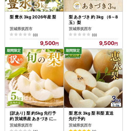
梨 豊水 3kg 2026年産 梨
梨 あきづき 約 3kg （6～8
玉）梨
茨城県筑西市
茨城県筑西市
(0)
(0)
9,500
9,500
[訳あり] 梨 約5kg 先行予
梨 恵水 3kg 梨 和梨 直送
約 茨城県産 あきづき にっ
先行予約
こり おまかせ 期間限定 20
茨城県筑西市
茨城県筑西市
26年