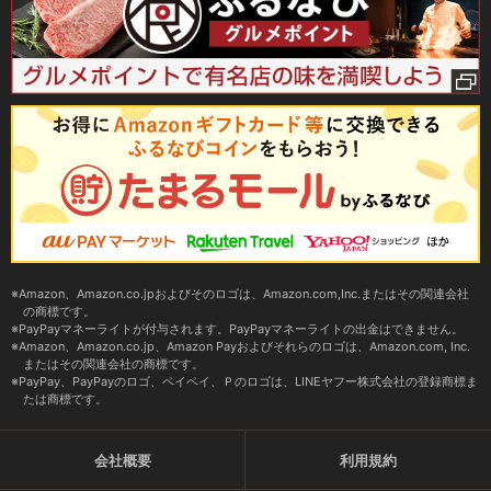
Amazon、Amazon.co.jpおよびそのロゴは、Amazon.com,Inc.またはその関連会社
の商標です。
PayPayマネーライトが付与されます。PayPayマネーライトの出金はできません。
Amazon、Amazon.co.jp、Amazon Payおよびそれらのロゴは、Amazon.com, Inc.
またはその関連会社の商標です。
PayPay、PayPayのロゴ、ペイペイ、Ｐのロゴは、LINEヤフー株式会社の登録商標ま
たは商標です。
会社概要
利用規約