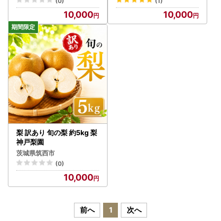
(0)
(1)
10,000
10,000
梨 訳あり 旬の梨 約5kg 梨
神戸梨園
茨城県筑西市
(0)
10,000
前へ
1
次へ