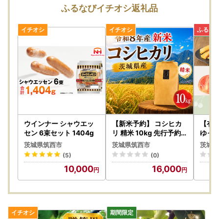
ご了承ください。
ふるなびイチオシ返礼品
また、不備等があった返礼品は食べたり、飲んだり、捨てた
りせず、対応が決まるまで保管をお願いします。
保管されてない場合、代替品での対応等が難しい場合がござ
います。
到着日指定は承ることができません。備考欄に記載しても対
応できかねますのでご了承ください。
もし長期ご不在の場合がございましたら、備考欄、または下
記窓口までご連絡いただきますようお願いします。
筑西市ふるさと納税担当窓口
ウインナー シャウエッ
【新米予約】 コシヒカ
【有
TEL：050-1732-3078
セン 6束セット 1404g
リ 精米 10kg 先行予約
ゆっ
令和8年 新米 米
】茨
メール：chikusei@furusato-supports.com
茨城県筑西市
茨城県筑西市
茨城県
ポイ
(5)
(0)
●お寄せいただいた個人情報は、筑西市が寄附金の受付及び
10,000
16,000
入金に係る確認・連絡等に利用するものであり、それ以外の
目的で使用するものではありません。
●寄附者情報の”寄附者名”と”住所”には住民票にご登録の内
容をご記入ください。内容が異なる場合は寄附控除対象にな