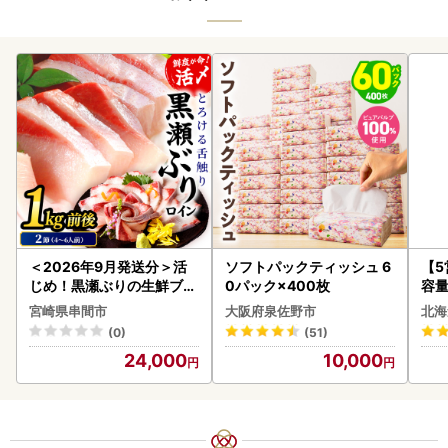
＜2026年9月発送分＞活
ソフトパックティッシュ 6
【
じめ！黒瀬ぶりの生鮮ブリ
0パック×400枚
容量
ロイン2節（1.0kg前後）_
あ
宮崎県串間市
大阪府泉佐野市
北海
K001-012-2609
ーグ
(0)
(51)
05
24,000
10,000