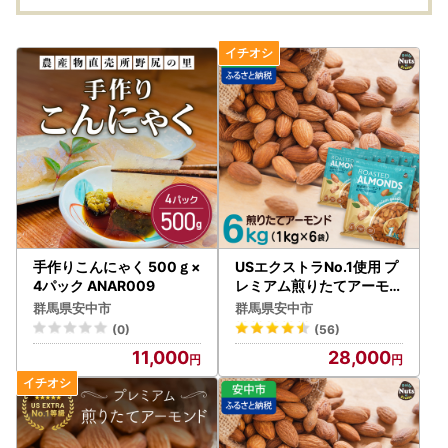
不使用 植物油不使用 防
フォルニア堅果 産地直
不使用
災食品 防災用 非常食 保
輸入 無塩 添加物不使用
災食品
存食 備蓄食 おつまみ お
植物油不使用 防災食品
存食 
やつ 大容量 ふるさと納
防災用 非常食 保存食備
やつ 
税ナッツ 業務用 ダイエ
蓄食 なっつ あーもんど
税ナッツ
ット 群馬県 安中市 送料
かしゅーなっつ MIX み
ット 
無料
っくすなっつ おつまみ
無料
おやつ 大容量 ふるさと
納税ナッツ 業務用
手作りこんにゃく 500ｇ×
USエクストラNo.1使用 プ
4パック ANAR009
レミアム煎りたてアーモン
ド 6kg ANAL001 / ナッツ
群馬県安中市
群馬県安中市
素焼きアーモンド 無添加
(0)
(56)
ドライロースト カリフォ
11,000
28,000
ルニア堅果 産地直輸入 無
塩 添加物不使用 植物油不
使用 防災食品 防災用 非常
食 保存食 備蓄食 おつまみ
おやつ 大容量ふるさと納