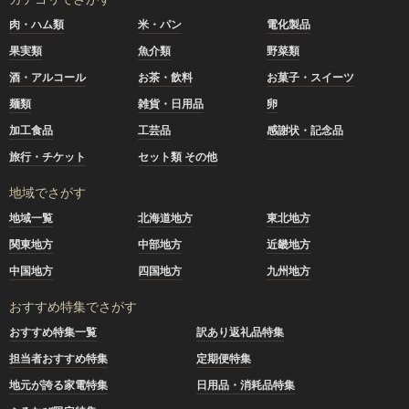
肉・ハム類
米・パン
電化製品
果実類
魚介類
野菜類
酒・アルコール
お茶・飲料
お菓子・スイーツ
麺類
雑貨・日用品
卵
加工食品
工芸品
感謝状・記念品
旅行・チケット
セット類 その他
地域でさがす
地域一覧
北海道地方
東北地方
関東地方
中部地方
近畿地方
中国地方
四国地方
九州地方
おすすめ特集でさがす
おすすめ特集一覧
訳あり返礼品特集
担当者おすすめ特集
定期便特集
地元が誇る家電特集
日用品・消耗品特集