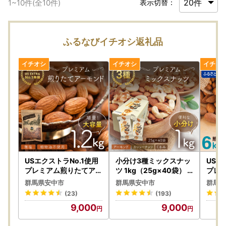
1
~
10
件(全
10
件)
表示切替：
ふるなびイチオシ返礼品
USエクストラNo.1使用
小分け3種ミックスナッ
USエ
プレミアム煎りたてアー
ツ 1kg（25g×40袋） A
プレ
モンド 1.2kg ANAL003
NAL009 / くるみ アー
モンド 
群馬県安中市
群馬県安中市
群馬県
/ ナッツ 素焼きアーモン
モンド カシューナッツ
ナッツ
(23)
(193)
ド 無添加 ドライロース
ナッツ ミックスナッツ
ド 無
9,000
9,000
ト カリフォルニア堅果
素焼きアーモンド 無添
ト 
産地直輸入 無塩 添加物
加 ドライロースト カリ
産地直