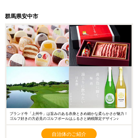
つ MIX みっくすなっつ お
つ MIX みっくすなっつ お
つまみ おやつ 大容量 ふる
つまみ おやつ 大容量 ふる
さと納税ナッツ 業務用 ダ
さと納税ナッツ 業務用 ダ
群馬県安中市
イエット
イエット
ブランド牛「上州牛」は旨みのある赤身ときめ細かな柔らかさが魅力！
ゴルフ好きの方必見のゴルフボールはふるさと納税限定デザイン♪
自治体のご紹介