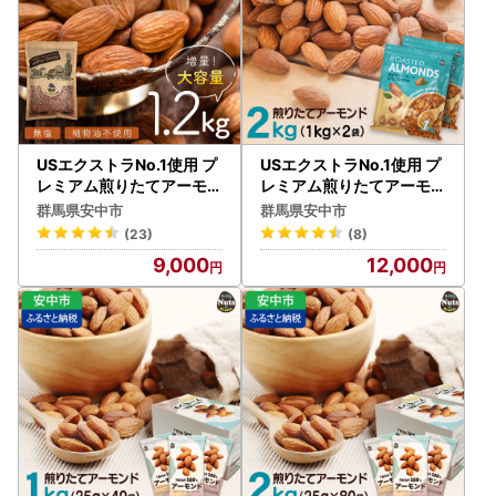
税ナッツ 業務用 ダイエッ
ト 群馬県 安中市 送料無料
USエクストラNo.1使用 プ
USエクストラNo.1使用 プ
レミアム煎りたてアーモン
レミアム煎りたてアーモン
ド 1.2kg ANAL003 / ナッ
ド 2kg ANAL002 / ナッツ
群馬県安中市
群馬県安中市
ツ 素焼きアーモンド 無添
素焼きアーモンド 無添加
(23)
(8)
加 ドライロースト カリフ
ドライロースト カリフォ
9,000
12,000
ォルニア堅果 産地直輸入
ルニア堅果 産地直輸入 無
無塩 添加物不使用 植物油
塩 添加物不使用 植物油不
不使用 防災食品 防災用 非
使用 防災食品 防災用 非常
常食 保存食 備蓄食 おつま
食 保存食 備蓄食 おつまみ
み おやつ 大容量 ふるさと
おやつ 大容量ふるさと納
納税ナッツ 業務用 ダイエ
税ナッツ 業務用 ダイエッ
ット 群馬県 安中市 送料無
ト 群馬県 安中市 送料無料
料