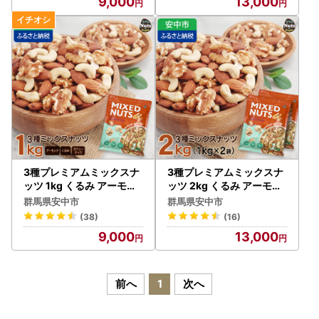
9,000
13,000
モンド 無添加 ドライロー
モンド 無添加 ドライロー
スト カリフォルニア堅果
スト カリフォルニア堅果
産地直輸入 無塩 添加物不
産地直輸入 無塩 添加物不
使用 植物油不使用 防災食
使用 植物油不使用 防災食
品 防災用 非常食 保存食備
品 防災用 非常食 保存食備
蓄食 なっつ あーもんど か
蓄食 なっつ あーもんど か
しゅーなっつ MIX みっく
しゅーなっつ MIX みっく
すなっつ おつまみ おやつ
すなっつ おつまみ おやつ
大容量 ふるさと納税ナッ
大容量 ふるさと納税ナッ
ツ 業務用
ツ 業務用
3種プレミアムミックスナ
3種プレミアムミックスナ
ッツ 1kg くるみ アーモン
ッツ 2kg くるみ アーモン
ド カシューナッツ ANAL0
ド カシューナッツ ANAL0
群馬県安中市
群馬県安中市
05/ ナッツ ミックスナッ
04 / ナッツ ミックスナッ
(38)
(16)
ツ 素焼きアーモンド 無添
ツ 素焼きアーモンド 無添
9,000
13,000
加 ドライロースト カリフ
加 ドライロースト カリフ
ォルニア堅果 産地直輸入
ォルニア堅果 産地直輸入
無塩 添 加物不使用 植物油
無塩 添 加物不使用 植物油
不使用 防災食品 防災用 非
不使用 防災食品 防災用 非
前へ
1
次へ
常食 保存食 備蓄食なっつ
常食 保存食 備蓄食なっつ
あーもんど かしゅーなっ
あーもんど かしゅーなっ