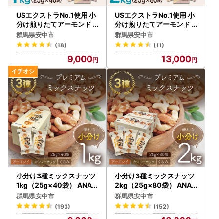
USエクストラNo.1使用 小
USエクストラNo.1使用 小
分け煎りたてアーモンド 1
分け煎りたてアーモンド 2
kg ANAL007 / ナッツ 素
kg ANAL006/ ナッツ 素焼
群馬県安中市
群馬県安中市
焼きアーモンド 無添加 ド
きアーモンド 無添加 ドラ
(18)
(11)
ライロースト カリフォル
イロースト カリフォルニ
9,000
13,000
ニア堅果 産地直輸入 無塩
ア堅果 産地直輸入 無塩 添
添加物不使用 植物油不使
加物不使用 植物油不使用
用 防災食品 防災用 非常食
防災食品 防災用 非常食 保
保存食 備蓄食 おつまみ お
存食 備蓄食 おつまみ おや
やつ 大容量 小分けあーも
つ 大容量 小分けあーもん
んど なっつ ふるさと納税
ど なっつ ふるさと納税ナ
ナッツ 業務用 ダイエット
ッツ 業務用 ダイエット 群
群馬県 安中市 送料無料
馬県 安中市 送料無料
小分け3種ミックスナッツ
小分け3種ミックスナッツ
1kg（25g×40袋） ANAL
2kg（25g×80袋） ANAL
009 / くるみ アーモンド
008 / くるみ アーモンド
群馬県安中市
群馬県安中市
カシューナッツ ナッツ ミ
カシューナッツ ナッツ ミ
(193)
(152)
ックスナッツ 素焼きアー
ックスナッツ 素焼きアー