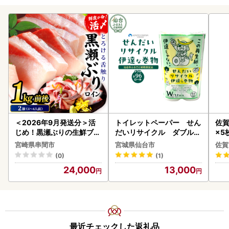
＜2026年9月発送分＞活
トイレットペーパー せん
佐賀
じめ！黒瀬ぶりの生鮮ブリ
だいリサイクル ダブル9
×5枚
ロイン2節（1.0kg前後）_
6ロール｜トイレット
宮崎県串間市
宮城県仙台市
佐賀
K001-012-2609
(0)
(1)
24,000
13,000
最近チェックした返礼品