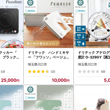
Hクッカー 「
ドリテック ハンドミキサ
ドリテック アナログ
 ブラック D
ー 「フワッソ」ベージュ H
度計 O-329GY【
配送不可地域：
M-709BE【配送不可地域
地域：離島・沖縄県】
埼玉県川口市
埼玉県川口市
【164262
：離島・沖縄県】【16426
16834】
31】
(3)
(2)
(0)
25,000
10,000
5,