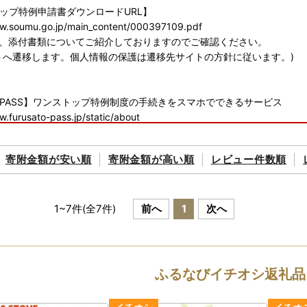
ップ特例申請書ダウンロードURL】
ww.soumu.go.jp/main_content/000397109.pdf
に、添付書類についてご紹介しておりますのでご確認ください。
トへ遷移します。個人情報の保護は遷移先サイトの方針に従います。)
PASS】ワンストップ特例制度の手続きをスマホでできるサービス
w.furusato-pass.jp/static/about
に、電子申請についてご紹介しておりますのでご確認ください。
トへ遷移します。個人情報の保護は遷移先サイトの方針に従います。)
寄附金額が
安い順
寄附金額が
高い順
レビュー件数順
01
市青木2丁目1番1号
1
~
7
件(全
7
件)
前へ
1
次へ
課税制調査係
ふるなびイチオシ返礼品