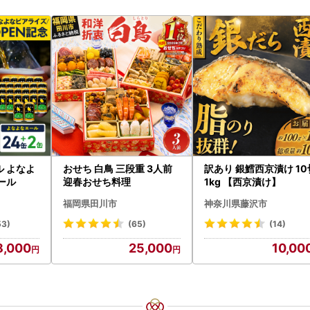
ル よなよ
おせち 白鳥 三段重 3人前
訳あり 銀鱈西京漬け 1
ビール
迎春おせち料理
1kg 【西京漬け】
福岡県田川市
神奈川県藤沢市
53)
(65)
(14)
8,000
25,000
10,00