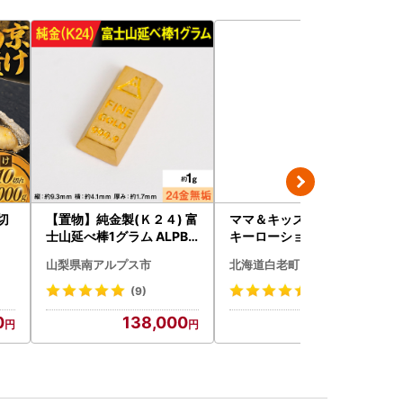
0切
【置物】純金製(Ｋ２４) 富
ママ＆キッズ ベビーミル
士山延べ棒1グラム ALPBK
キーローションお得用サイ
180
ズ 380ml 2本セット CH21
山梨県南アルプス市
北海道白老町
0
(9)
(10)
0
138,000
34,500