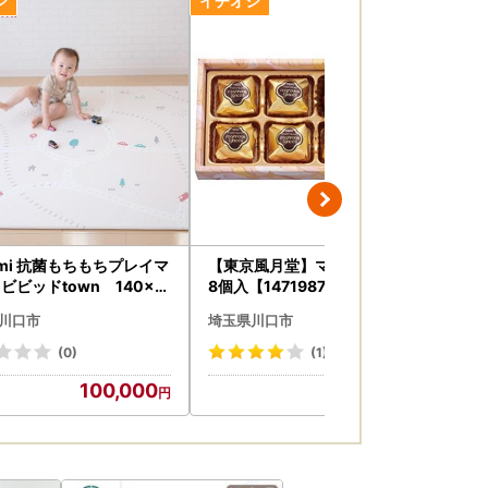
omi 抗菌もちもちプレイマ
【東京風月堂】マロングラッセ
小分
ビビッドtown 140×2
8個入【1471987】
6k
.6cm【1653065】
川口市
埼玉県川口市
埼
(0)
(1)
100,000
15,000