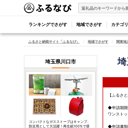
ランキングでさがす
地域でさがす
カテゴ
ふるさと納税サイト「ふるなび」
地域でさがす
関東地
埼
埼玉県川口市
【ふるさと
◆申請期限
ワンストッ
コンパクトなガスストーブはキャンプ、
防災用として大活躍！再生紙100%で環
◆申請書類