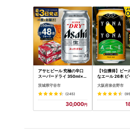
アサヒビール 究極の辛口
【1位獲得】ビー
スーパードライ 350ml×4
なエール 26本 
8本 ビール
茨城県守谷市
大阪府泉佐野市
(245)
(9
30,000
1