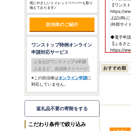
境にやさしいトイレットペーパーも取り
【ワンスト
揃えております♪
https://w
上記URL
自治体のご紹介
(外部サイ
◆電子申請
【ふるさと
ワンストップ特例オンライン
https://ww
申請
対応サービス
上記URL
ふるなびワンストップ e申請
(外部サイ
おすすめ順
ふるまど
自治体マイページ
◆送付先
※この自治体は
オンライン申請
に
〒332-86
対応していません。
埼玉県川口
理財部税制
返礼品不要の寄附をする
こだわり条件で絞り込み