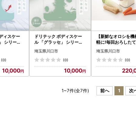
ボディスケー
ドリテック ボディスケー
【新鮮なオロシを機
」 シリーズ
ル 「グラッセ」 シリーズ
軽に!毎回おろした
S-186LB【
リーフ BS-186LF【配送不
味しさをお楽しみく
埼玉県川口市
埼玉県川口市
：離島・沖縄
可地域：離島・沖縄県】【
】RX-2 コンパクト
24】
1756825】
【1595830】
(0)
(0)
(0)
10,000
10,000
220,
1
~
7
件(全
7
件)
前へ
1
次