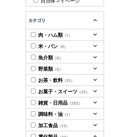
自治体マイページ
カテゴリ
肉・ハム類
（1）
米・パン
（6）
魚介類
（6）
野菜類
（5）
お茶・飲料
（31）
お菓子・スイーツ
（25）
雑貨・日用品
（202）
調味料・油
（1）
加工食品
（13）
電化製品