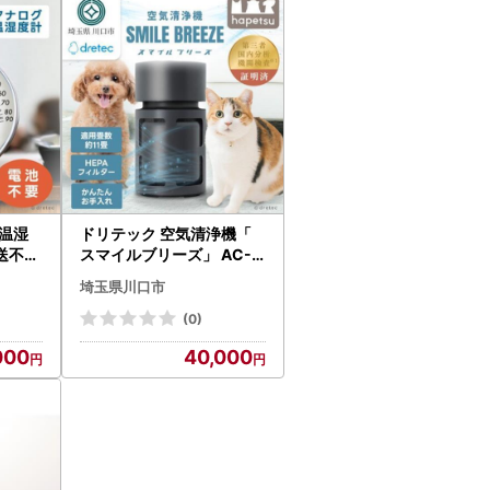
温湿
ドリテック 空気清浄機「
配送不可
スマイルブリーズ」 AC-1
【17
00DG【配送不可地域：離
埼玉県川口市
島・沖縄県】【1716811】
(0)
000
40,000