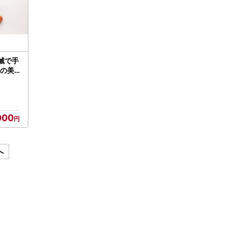
械で手
ての美
ださい
オロシ
000
へ