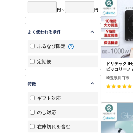
円～
円
よく使われる条件
ふるなび限定
定期便
ドリテック I
ピッコリーノ」
I-217BK【
埼玉県川口市
離島・沖縄県】
特徴
6】
ギフト対応
のし対応
在庫切れを含む