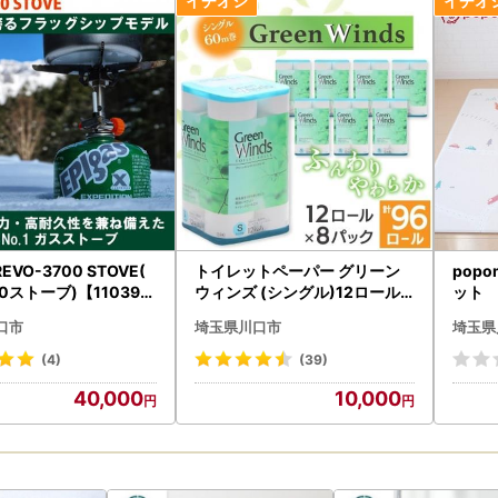
 REVO-3700 STOVE(
トイレットペーパー グリーン
pop
0ストーブ)【110399
ウィンズ (シングル)12ロール×
ット 
8パック 計96ロール【配送不可
00×1
口市
埼玉県川口市
埼玉県
地域：離島・沖縄県】【14840
78】
(4)
(39)
40,000
10,000