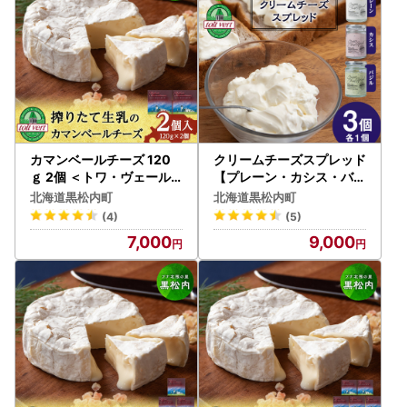
カマンベールチーズ 120
クリームチーズスプレッド
ｇ 2個 ＜トワ・ヴェール
【プレーン・カシス・バジ
＞
ル】3個（各1）セット
北海道黒松内町
北海道黒松内町
(4)
(5)
7,000
9,000