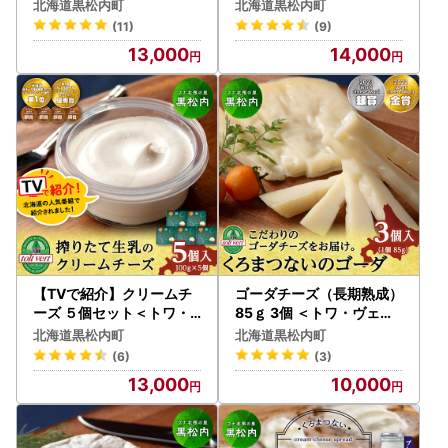
手づくり加工センター
チーズコンテスト金賞！黒
北海道黒松内町
北海道黒松内町
松内町特産物手づくり加工
(11)
(9)
センター 工場直送
13,000
14,000
【TVで紹介】クリームチ
ゴーダチーズ（長期熟成）
ーズ ５個セット＜トワ・
85ｇ 3個 ＜トワ・ヴェー
ヴェール＞
ル＞
北海道黒松内町
北海道黒松内町
(6)
(3)
13,000
10,000