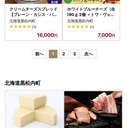
クリームチーズスプレッド
ホワイトブルーチーズ（生
【プレーン・カシス・バジ
)90ｇ 2個 ＜トワ・ヴェー
ル】6個（各2）セット
ル＞
北海道黒松内町
北海道黒松内町
(1)
(1)
16,000
7,000
前へ
1
2
3
次へ
北海道黒松内町