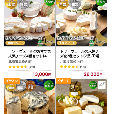
トワ・ヴェールのおすすめ
トワ・ヴェールの人気チー
人気チーズ4種セット(4品
ズ全7種セット(7品)工場直
) 工場直送
送
北海道黒松内町
北海道黒松内町
(23)
(18)
13,000
26,000