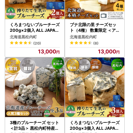
くろまつないブルーチーズ
ブナ北限の里 チーズセッ
200g×2個入 ALL JAPAN
ト（4種） 数量限定 ＜ア
チーズコンテスト金賞！黒
ンジュ・ド・フロマージュ
北海道黒松内町
北海道黒松内町
松内町特産物手づくり加工
＞★予約受付★
(20)
(8)
センター
13,000
13,000
3種のブルーチーズ セット
くろまつないブルーチーズ
＜計3品＞ 黒松内町特産物
200g×3個入 ALL JAPAN