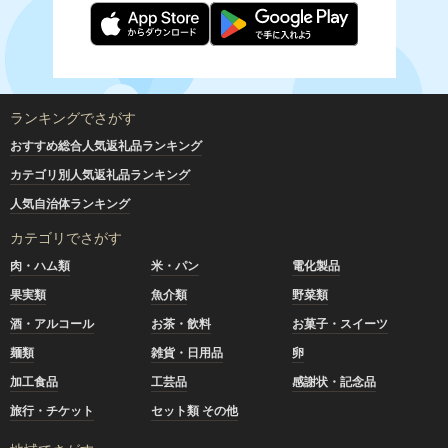
ランキングでさがす
おすすめ総合人気返礼品ランキング
カテゴリ別人気返礼品ランキング
人気自治体ランキング
カテゴリでさがす
肉・ハム類
米・パン
電化製品
果実類
魚介類
野菜類
酒・アルコール
お茶・飲料
お菓子・スイーツ
麺類
雑貨・日用品
卵
加工食品
工芸品
感謝状・記念品
旅行・チケット
セット類 その他