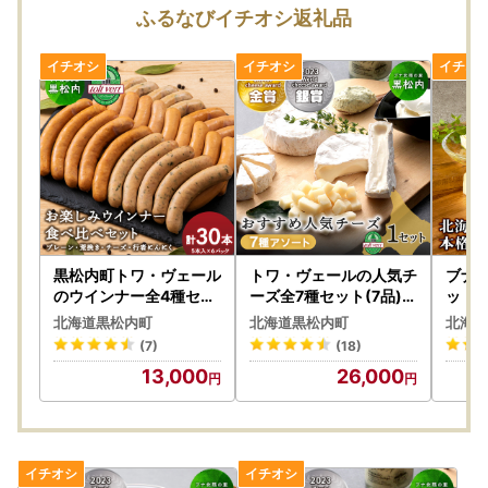
ふるなびイチオシ返礼品
黒松内町トワ・ヴェール
トワ・ヴェールの人気チ
ブナ北
のウインナー全4種セッ
ーズ全7種セット(7品)工
ット（
ト(30本入) 工場直送
場直送
＜ア
北海道黒松内町
北海道黒松内町
北海道
ージ
(7)
(18)
13,000
26,000