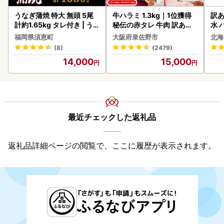
うなぎ蒲焼 特大 無頭 5尾
牛ハラミ 1.3kg｜1位獲得
訳あ
計約1.65kg タレ付き | う
秘伝の赤タレ 牛肉 訳あり
水 
なぎ蒲焼
焼肉 BBQ
ク 
福岡県須恵町
大阪府泉佐野市
北海
付き
(8)
(2479)
海の
14,000
15,000
司 
取り
料
最近チェックした返礼品
返礼品詳細ページの閲覧で、ここに履歴が表示されます。