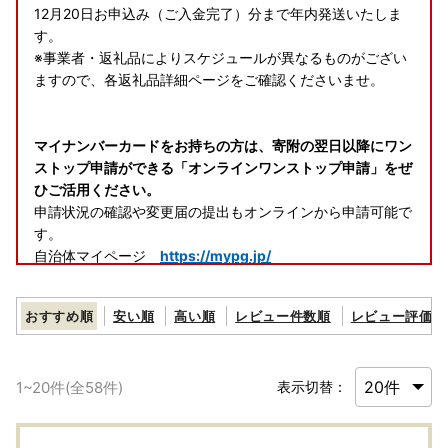
12月20日お申込み（ご入金完了）分まで年内発送いたしま
す。
※事業者・返礼品によりスケジュールが異なるものがござい
ますので、各返礼品詳細ページをご確認くださいませ。
マイナンバーカードをお持ちの方は、寄附の翌日以降にワン
ストップ申請ができる「オンラインワンストップ申請」をぜ
ひご活用ください。
申請状況の確認や変更届の提出もオンラインから申請可能で
す。
自治体マイページ
https://mypg.jp/
◆ご寄附に関するお問合せ先◆
おすすめ順
安い順
高い順
レビュー件数順
レビュー評価順
黒松内町ふるさと納税コールセンター
株式会社スプレス（平日9：00～17：30 12月のみ土日も
営業）
1
~
20
件(全
58
件)
表示切替：
TEL：011-887-7373 Mail：
customer@souplesse.jp