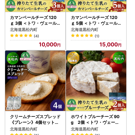
カマンベールチーズ 120
カマンベールチーズ 120
ｇ 3個 ＜トワ・ヴェール
ｇ 5個 ＜トワ・ヴェール
＞
＞
北海道黒松内町
北海道黒松内町
(4)
(1)
10,000
15,000
クリームチーズスプレッド
ホワイトブルーチーズ 90
《プレーン》4個セット☆
g 2個 ＜トワ・ヴェール
ギフトボックス付き
＞
北海道黒松内町
北海道黒松内町