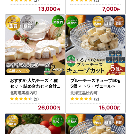
(2)
(2)
13,000
7,000
おすすめ 人気チーズ ４種
ブルーチーズキューブ50g
セット 詰め合わせ＜合計8
5個 ＜トワ・ヴェール＞
品＞
北海道黒松内町
北海道黒松内町
(2)
(2)
26,000
15,000