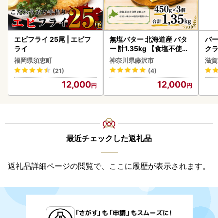
エビフライ 25尾 | エビフ
無塩バター 北海道産 バタ
バー
ライ
ー 計1.35kg 【食塩不使用
クラ
】
アボ
福岡県須恵町
神奈川県藤沢市
滋賀
ン
(21)
(4)
12,000
12,000
最近チェックした返礼品
返礼品詳細ページの閲覧で、ここに履歴が表示されます。