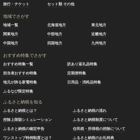
旅行・チケット
セット類 その他
地域でさがす
地域一覧
北海道地方
東北地方
関東地方
中部地方
近畿地方
中国地方
四国地方
九州地方
おすすめ特集でさがす
おすすめ特集一覧
訳あり返礼品特集
担当者おすすめ特集
定期便特集
地元が誇る家電特集
日用品・消耗品特集
ふるなび限定特集
ふるさと納税を知る
ふるさと納税とは？
ふるさと納税の流れ
控除上限額シミュレーション
ふるさと納税制度について
ふるさと納税の確定申告
住民税・所得税の控除について
ワンストップ特例制度とは？
ふるさと納税のお礼特典