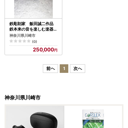
鉄彫刻家 飯田誠二作品
鉄本来の音を楽しむ楽器「
Sei」（漆塗装タイプ）
神奈川県川崎市
(0)
250,000
前へ
1
次へ
神奈川県川崎市