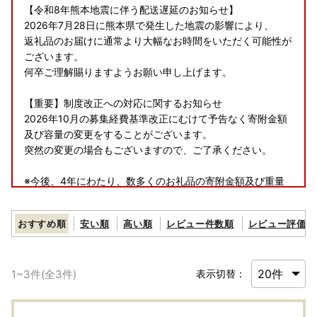
【令和8年熊本地震に伴う配送遅延のお知らせ】
2026年7月28日に熊本県で発生した地震の影響により、
返礼品のお届けに通常より大幅なお時間をいただく可能性が
ございます。
何卒ご理解賜りますようお願い申し上げます。
【重要】制度改正への対応に関するお知らせ
2026年10月の募集経費基準改正にむけて予告なく寄附金額
及び容量の変更をすることがございます。
突然の変更の場合もございますので、ご了承ください。
※今後、4年にわたり、数多くのお礼品の寄附金額及び重量
の見直しが続くことや、
スタッフに限りがあることから、あらかじめ変更内容をお
おすすめ順
安い順
高い順
レビュー件数順
レビュー評価順
伝えすることが難しくなりました。
ルールに基づいたふるさと納税の運用に資するため何卒ご
容赦賜り、
1
~
3
件(全
3
件)
表示切替：
引き続き神奈川県川崎市の応援をよろしくお願いいたしま
す。