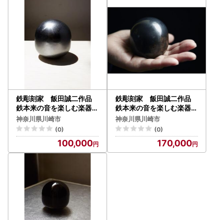
鉄彫刻家 飯田誠二作品
鉄彫刻家 飯田誠二作品
鉄本来の音を楽しむ楽器「
鉄本来の音を楽しむ楽器「
Sei」（シルバー素地色タ
Sei」（黒錆色タイプ）
神奈川県川崎市
神奈川県川崎市
イプ）
(0)
(0)
100,000
170,000