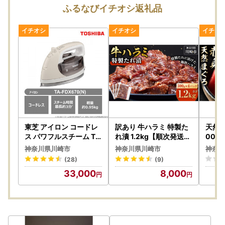
ふるなびイチオシ返礼品
東芝 アイロン コードレ
訳あり 牛ハラミ 特製た
天然 マ
ス パワフルスチーム TA
れ漬 1.2kg【順次発送】
00g 
-FDX670(N) ｜アイロ
ハラミ
ロ
神奈川県川崎市
神奈川県川崎市
神奈川
ン
(28)
(9)
33,000
8,000