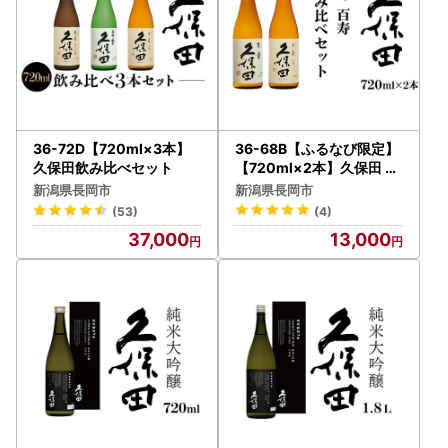
36-72D【720ml×3本】
36-68B【ふるなび限定】
久保田飲み比べセット
【720ml×2本】久保田 千
寿・百寿 飲み比べセット F
新潟県長岡市
新潟県長岡市
N-Limited-SP
(53)
(4)
37,000
13,000