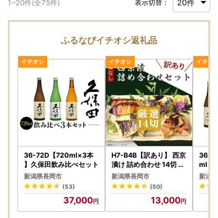
1
~
20
件(全
75
件)
表示切替：
ふるなびイチオシ返礼品
36-72D【720ml×3本
H7-B4B【訳あり】 西京
36-
】久保田飲み比べセット
漬け 詰め合わせ 14切 個
ml（
包装 骨取り 鯖 サバ さば
酒
新潟県長岡市
新潟県長岡市
新潟県
鮭 シャケ しゃけ サーモ
(53)
(50)
ン 赤魚 鰆 サワラ さわら
37,000
13,000