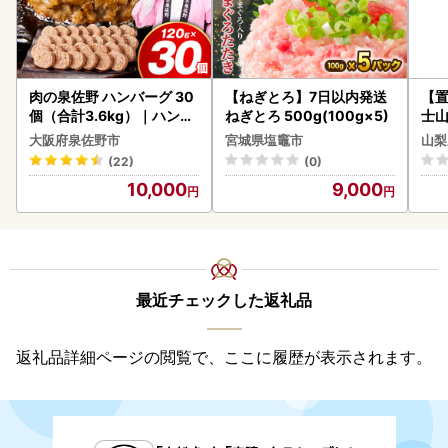
肉の泉佐野 ハンバーグ 30
【ねぎとろ】7日以内発送
【置
個（合計3.6kg）｜ハンバ
ねぎとろ 500g(100g×5)
士山
ーグ 訳あり 黒毛和牛×なに
BK1
大阪府泉佐野市
宮城県塩竈市
山梨
わポーク
(22)
(0)
10,000
9,000
最近チェックした返礼品
返礼品詳細ページの閲覧で、ここに履歴が表示されます。