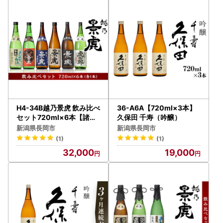
H4-34B越乃景虎 飲み比べ
36-A6A【720ml×3本】
セット720ml×6本【諸橋
久保田 千寿（吟醸）
酒造】
新潟県長岡市
新潟県長岡市
(1)
(1)
32,000
19,000