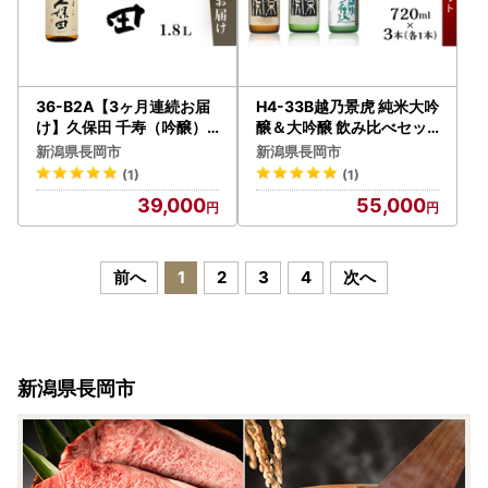
36-B2A【3ヶ月連続お届
H4-33B越乃景虎 純米大吟
け】久保田 千寿（吟醸）1.
醸＆大吟醸 飲み比べセッ
8L
ト720ml×3本【諸橋酒造
新潟県長岡市
新潟県長岡市
】
(1)
(1)
39,000
55,000
前へ
1
2
3
4
次へ
新潟県長岡市