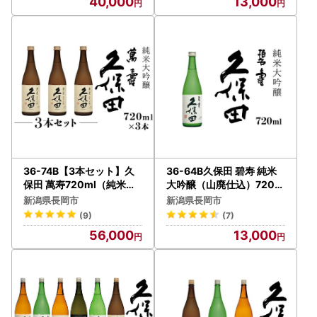
40,000
13,000
36-74B【3本セット】久
36-64B久保田 碧寿 純米
保田 萬寿720ml（純米大
大吟醸（山廃仕込）720m
吟醸）
l
新潟県長岡市
新潟県長岡市
(9)
(7)
56,000
13,000