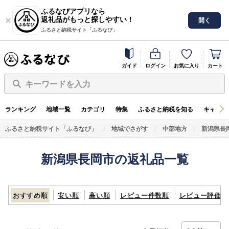
ふるなびアプリなら
返礼品がもっと探しやすい！
開く
ふるさと納税サイト「ふるなび」
ガイド
ログイン
お気に入り
カート
キーワードを入力
ランキング
地域一覧
カテゴリ
特集
ふるさと納税を知る
キャンペ
ふるさと納税サイト「ふるなび」
地域でさがす
中部地方
新潟県長
新潟県長岡市の返礼品一覧
おすすめ順
安い順
高い順
レビュー件数順
レビュー評価順