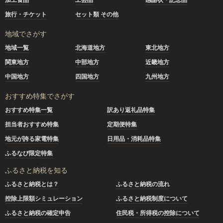
旅行・チケット
セット類 その他
地域でさがす
地域一覧
北海道地方
東北地方
関東地方
中部地方
近畿地方
中国地方
四国地方
九州地方
おすすめ特集でさがす
おすすめ特集一覧
訳あり返礼品特集
担当者おすすめ特集
定期便特集
地元が誇る家電特集
日用品・消耗品特集
ふるなび限定特集
ふるさと納税を知る
ふるさと納税とは？
ふるさと納税の流れ
控除上限額シミュレーション
ふるさと納税制度について
ふるさと納税の確定申告
住民税・所得税の控除について