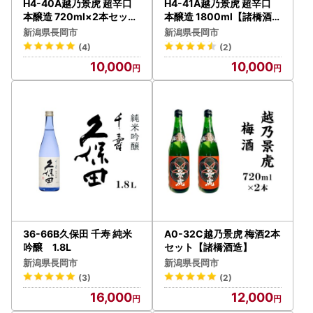
H4-40A越乃景虎 超辛口
H4-41A越乃景虎 超辛口
本醸造 720ml×2本セット
本醸造 1800ml【諸橋酒造
【諸橋酒造】
】
新潟県長岡市
新潟県長岡市
(4)
(2)
10,000
10,000
36-66B久保田 千寿 純米
A0-32C越乃景虎 梅酒2本
吟醸 1.8L
セット【諸橋酒造】
新潟県長岡市
新潟県長岡市
(3)
(2)
16,000
12,000